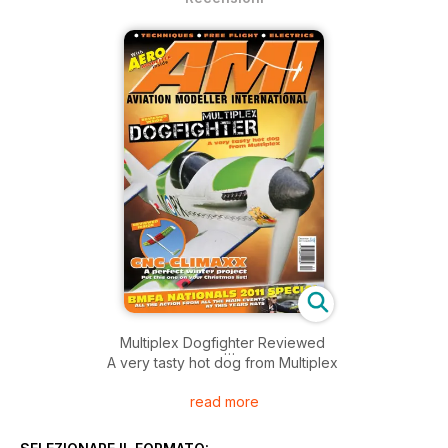
Multiplex Dogfighter Reviewed
A very tasty hot dog from Multiplex
read more
CNC Climaxx Reviewed
A perfect winter project put this one on your Christmas list!