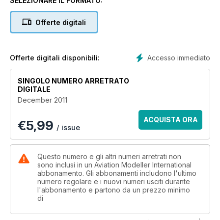
SELEZIONARE IL FORMATO:
BMFA Nationals 2011 Special
All the action from all the main events at this years NATS
Offerte digitali
Accesso immediato
Offerte digitali disponibili:
SINGOLO NUMERO ARRETRATO
DIGITALE
December 2011
ACQUISTA ORA
€
5,99
/ issue
Questo numero e gli altri numeri arretrati non
sono inclusi in un Aviation Modeller International
abbonamento. Gli abbonamenti includono l'ultimo
numero regolare e i nuovi numeri usciti durante
l'abbonamento e partono da un prezzo minimo
di