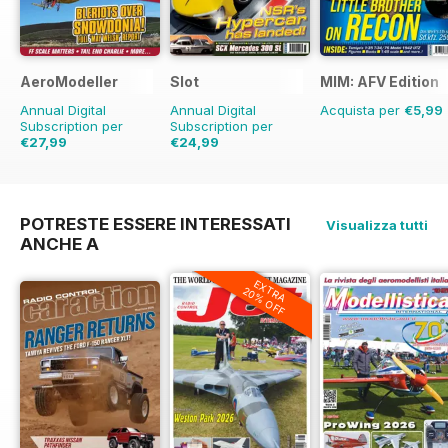
AeroModeller
Slot
MIM: AFV Edition
Annual Digital
Annual Digital
Acquista per
€5,99
Subscription per
Subscription per
€27,99
€24,99
€71.88
Risparmio
61%
€35.94
Risparmio
30%
POTRESTE ESSERE INTERESSATI
Visualizza tutti
ANCHE A
EXTRA
20% OFF