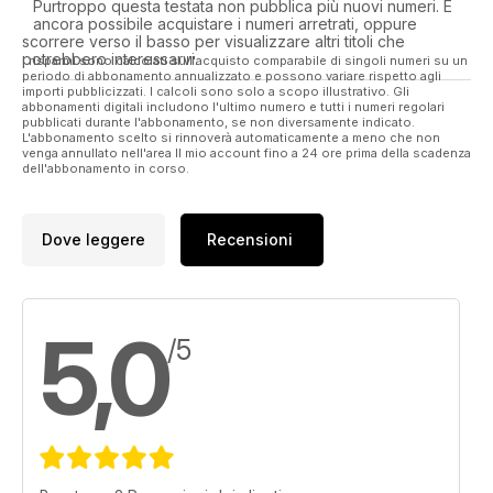
Purtroppo questa testata non pubblica più nuovi numeri. È
ancora possibile acquistare i numeri arretrati, oppure
scorrere verso il basso per visualizzare altri titoli che
potrebbero interessarvi.
I risparmi sono calcolati sull'acquisto comparabile di singoli numeri su un
periodo di abbonamento annualizzato e possono variare rispetto agli
importi pubblicizzati. I calcoli sono solo a scopo illustrativo. Gli
abbonamenti digitali includono l'ultimo numero e tutti i numeri regolari
pubblicati durante l'abbonamento, se non diversamente indicato.
L'abbonamento scelto si rinnoverà automaticamente a meno che non
venga annullato nell'area Il mio account fino a 24 ore prima della scadenza
dell'abbonamento in corso.
Dove leggere
Recensioni
5,0
/5