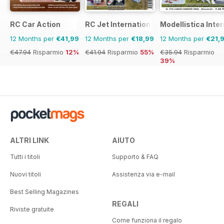
RC Car Action
RC Jet International
Modellistica Inte
12 Months per
€41,99
12 Months per
€18,99
12 Months per
€21,
€47.94
Risparmio
12%
€41.94
Risparmio
55%
€35.94
Risparmio
39%
ALTRI LINK
AIUTO
Tutti i titoli
Supporto & FAQ
Nuovi titoli
Assistenza via e-mail
Best Selling Magazines
REGALI
Riviste gratuite
Come funziona il regalo