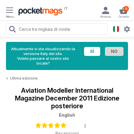
IT
0
Menu
Accesso
Carrello
Attualmente si sta visualizzando la
versione Italy del sito.
Volete passare al vostro sito
locale?
<
Ultima edizione
Aviation Modeller International
Magazine
December 2011 Edizione
posteriore
English
2
Recensioni