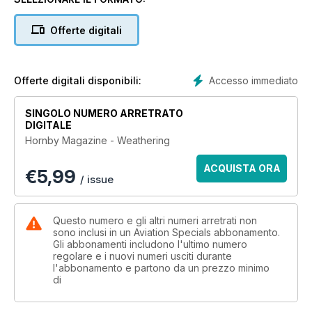
new series of Hornby Magazine Skills Guide specials Mike
Wild and Tim Shackleton bring you everything you need to
Offerte digitali
know on the subject.
From materials to techniques and through more than 20 hands
on projects this is your essential guide to weathering
Accesso immediato
Offerte digitali disponibili:
locomotives, rolling stock, buildings, track and more. Armed
with the features inside you’ll be able to learn the craft of
SINGOLO NUMERO ARRETRATO
weathering and how best to replicate effects including
DIGITALE
grease, oil, rust, smoke and more.
Hornby Magazine - Weathering
ACQUISTA ORA
€
5,99
/ issue
Questo numero e gli altri numeri arretrati non
sono inclusi in un Aviation Specials abbonamento.
Gli abbonamenti includono l'ultimo numero
regolare e i nuovi numeri usciti durante
l'abbonamento e partono da un prezzo minimo
di