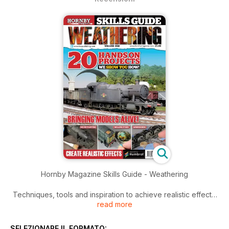
Hornby Magazine Skills Guide - Weathering
Techniques, tools and inspiration to achieve realistic effects.
read more
A Hornby Magazine Special Publication
Weathering is the hot topic of the moment and in the first of a
SELEZIONARE IL FORMATO: