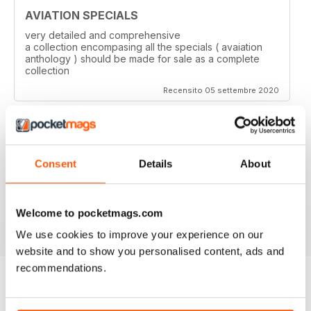
AVIATION SPECIALS
very detailed and comprehensive
a collection encompasing all the specials ( avaiation
anthology ) should be made for sale as a complete
collection
Recensito 05 settembre 2020
Consent
Details
About
AVIATION SPECIALS
Very interesting and with a lot of good information
Welcome to pocketmags.com
Recensito 22 luglio 2020
We use cookies to improve your experience on our
website and to show you personalised content, ads and
recommendations.
EDIZIONI INDIETRO
Visualizza tutti