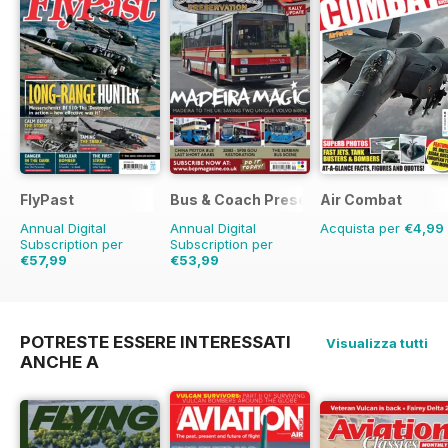
FlyPast
Bus & Coach Preservation
Air Combat
Annual Digital
Annual Digital
Acquista per
€4,99
Subscription per
Subscription per
€57,99
€53,99
€83.88
Risparmio
31%
€83.88
Risparmio
36%
POTRESTE ESSERE INTERESSATI
Visualizza tutti
ANCHE A