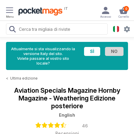
IT
0
Menu
Accesso
Carrello
Attualmente si sta visualizzando la
versione Italy del sito.
Volete passare al vostro sito
locale?
<
Ultima edizione
Aviation Specials Magazine
Hornby
Magazine - Weathering Edizione
posteriore
English
46
Recensioni