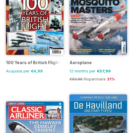
100 Years of British Flight
Aeroplane
Acquista per
€4,99
12 months per
€57,99
€83.88
Risparmiare
31%