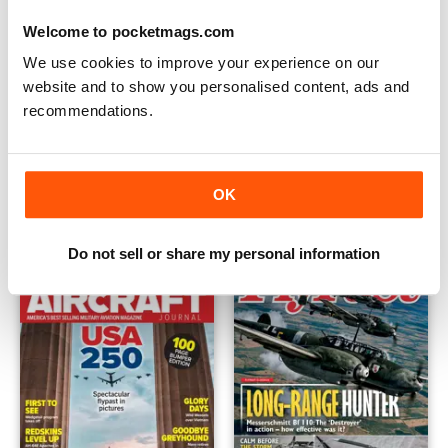
Welcome to pocketmags.com
We use cookies to improve your experience on our
website and to show you personalised content, ads and
recommendations.
Classic Land Rover Magazine
Classic Military Vehicle
12 months per
€57,99
12 months per
€57,99
€83.88
Risparmiare
31%
€83.88
Risparmiare
31%
OK
Do not sell or share my personal information