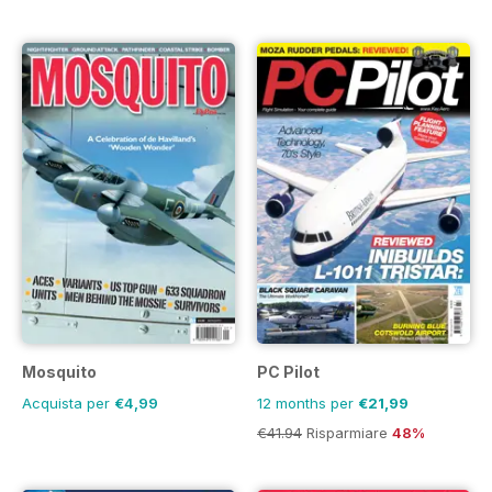
Mosquito
PC Pilot
Acquista per
€4,99
12 months per
€21,99
€41.94
Risparmiare
48%