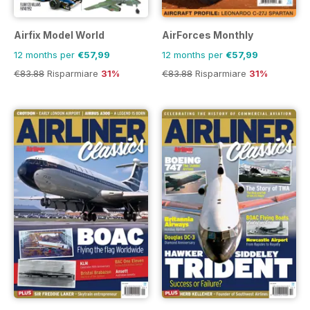
Airfix Model World
AirForces Monthly
12 months per
€57,99
12 months per
€57,99
€83.88
Risparmiare
31%
€83.88
Risparmiare
31%