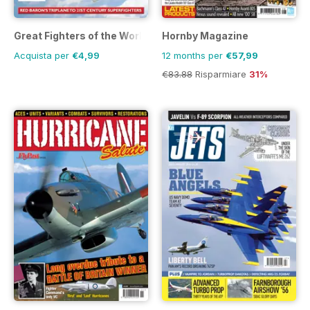
Great Fighters of the World
Hornby Magazine
Acquista per
€4,99
12 months per
€57,99
€83.88
Risparmiare
31%