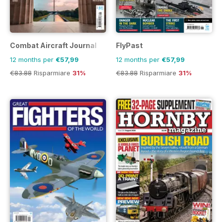
Combat Aircraft Journal
FlyPast
12 months per
€57,99
12 months per
€57,99
€83.88
Risparmiare
31%
€83.88
Risparmiare
31%