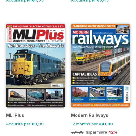
Acquista per
€4,99
Acquista per
€3,49
MLI Plus
Modern Railways
Acquista per
€9,99
12 months per
€41,99
€71.88
Risparmiare
42%