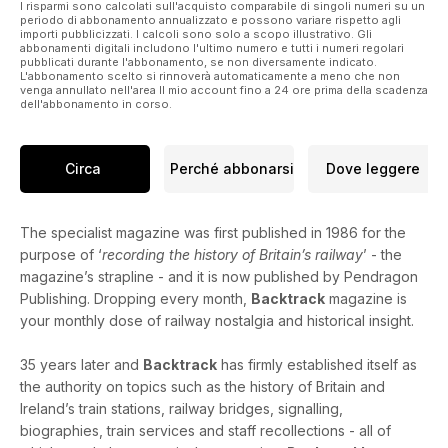
I risparmi sono calcolati sull'acquisto comparabile di singoli numeri su un
periodo di abbonamento annualizzato e possono variare rispetto agli
importi pubblicizzati. I calcoli sono solo a scopo illustrativo. Gli
abbonamenti digitali includono l'ultimo numero e tutti i numeri regolari
pubblicati durante l'abbonamento, se non diversamente indicato.
L'abbonamento scelto si rinnoverà automaticamente a meno che non
venga annullato nell'area Il mio account fino a 24 ore prima della scadenza
dell'abbonamento in corso.
Circa
Perché abbonarsi
Dove leggere
The specialist magazine was first published in 1986 for the
purpose of ‘
recording the history of Britain’s railway
’ - the
magazine’s strapline - and it is now published by Pendragon
Publishing. Dropping every month,
Backtrack
magazine is
your monthly dose of railway nostalgia and historical insight.
35 years later and
Backtrack
has firmly established itself as
the authority on topics such as the history of Britain and
Ireland’s train stations, railway bridges, signalling,
biographies, train services and staff recollections - all of