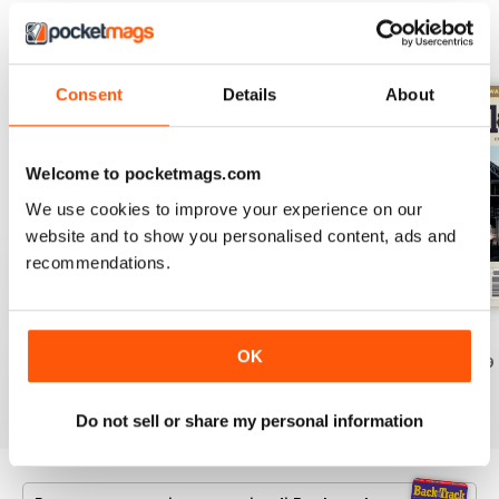
EDIZIONI INDIETRO
Visualizza tutti
Consent
Details
About
Welcome to pocketmags.com
We use cookies to improve your experience on our
website and to show you personalised content, ads and
recommendations.
July 2026
June 2026
May 2026
OK
Acquista per
€6,99
Acquista per
€6,99
Acquista per
€6,99
Vista
|
Al carrello
Vista
|
Al carrello
Vista
|
Al carrello
Do not sell or share my personal information