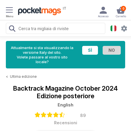
IT
0
Menu
Accesso
Carrello
Attualmente si sta visualizzando la
versione Italy del sito.
Volete passare al vostro sito
locale?
<
Ultima edizione
Backtrack Magazine
October 2024
Edizione posteriore
English
89
Recensioni