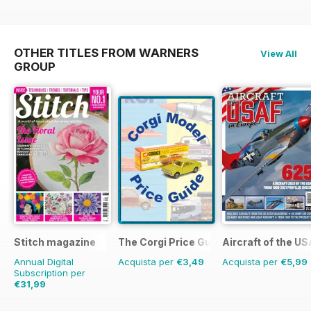
OTHER TITLES FROM WARNERS
View All
GROUP
Stitch magazine
The Corgi Price Guide
Aircraft of the U
Annual Digital
Acquista per
€3,49
Acquista per
€5,99
Subscription per
€31,99
€47.94
Risparmio