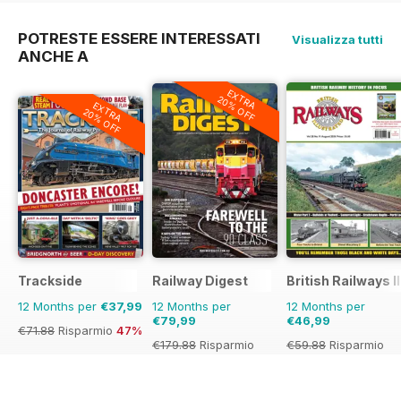
33%
POTRESTE ESSERE INTERESSATI
Visualizza tutti
ANCHE A
EXTRA
20% OFF
EXTRA
20% OFF
Trackside
Railway Digest
British Railways I
12 Months per
€37,99
12 Months per
12 Months per
€79,99
€46,99
€71.88
Risparmio
47%
€179.88
Risparmio
€59.88
Risparmio
56%
22%