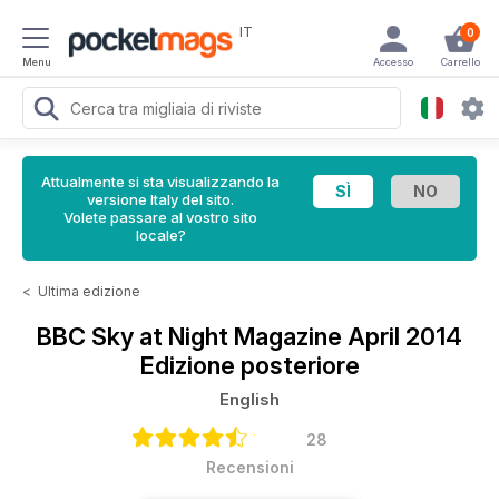
IT
0
Menu
Accesso
Carrello
Attualmente si sta visualizzando la
versione Italy del sito.
Volete passare al vostro sito
locale?
<
Ultima edizione
BBC Sky at Night Magazine
April 2014
Edizione posteriore
English
28
Recensioni