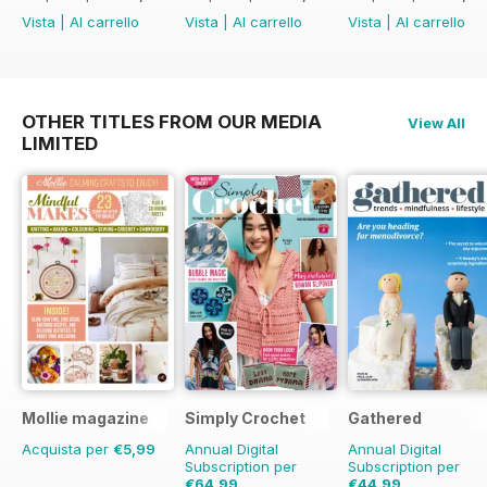
Vista
|
Al carrello
Vista
|
Al carrello
Vista
|
Al carrello
OTHER TITLES FROM OUR MEDIA
View All
LIMITED
Mollie magazine
Simply Crochet
Gathered
Acquista per
€5,99
Annual Digital
Annual Digital
Subscription per
Subscription per
€64,99
€44,99