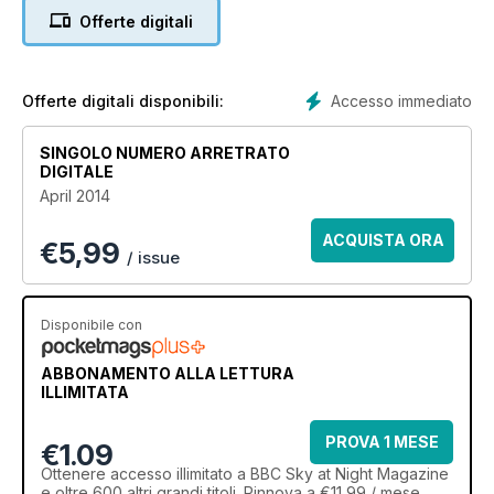
review the giant Meade LX600-ACF 12-inch telescope with its
Offerte digitali
new autoguiding system. Plus all the best sights to see in
April's night sky.
Accesso immediato
Offerte digitali disponibili:
SINGOLO NUMERO ARRETRATO
DIGITALE
April 2014
ACQUISTA ORA
€
5,99
/ issue
Disponibile con
ABBONAMENTO ALLA LETTURA
ILLIMITATA
PROVA 1 MESE
€1.09
Ottenere
accesso illimitato
a BBC Sky at Night Magazine
e oltre 600 altri grandi titoli. Rinnova a €11,99 / mese