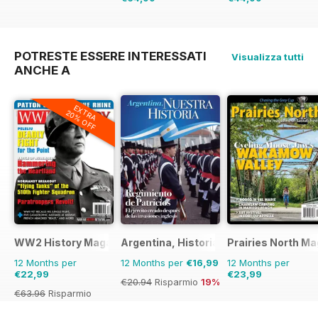
€129.87
Risparmio
€71.88
Risparmio
3
50%
POTRESTE ESSERE INTERESSATI
Visualizza tutti
ANCHE A
EXTRA
20% OFF
WW2 History Magazine
Argentina, Historia
Prairies North M
12 Months per
12 Months per
€16,99
12 Months per
€22,99
€23,99
€20.94
Risparmio
19%
€63.96
Risparmio
64%