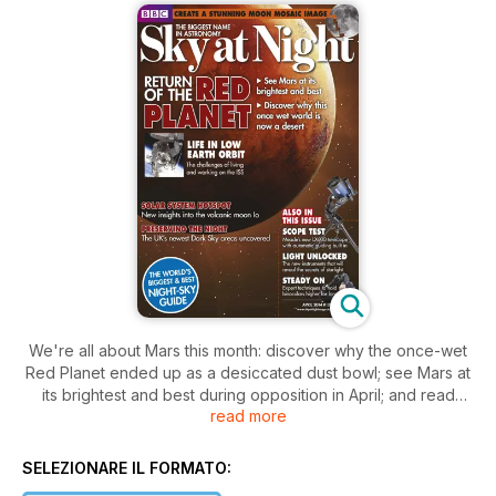
We're all about Mars this month: discover why the once-wet
Red Planet ended up as a desiccated dust bowl; see Mars at
its brightest and best during opposition in April; and read
read more
expert guides on how to photograph and sketch it. Also this
issue, we reveal how to create a stunning ultra-sharp lunar
montage image; look at the UK's darkest skies; celebrate the
SELEZIONARE IL FORMATO:
200th anniversary of the invention of the spectroscope; and