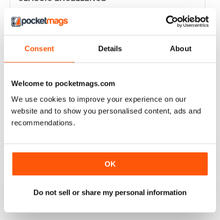
Full of knowledge
Recensito 20 luglio 2019
Consent
Details
About
SEMINAL MAGAZINE
Welcome to pocketmags.com
Classic BBC quality
We use cookies to improve your experience on our
Recensito 17 luglio 2019
website and to show you personalised content, ads and
recommendations.
GREAT MAG FOR ARMATURE ASTROLOGERS
OK
Great mag for Armature Astrologers
Do not sell or share my personal information
Recensito 26 ottobre 2018