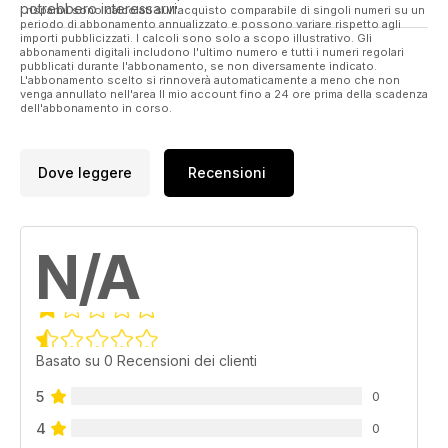
potrebbero interessarvi.
I risparmi sono calcolati sull'acquisto comparabile di singoli numeri su un
periodo di abbonamento annualizzato e possono variare rispetto agli
importi pubblicizzati. I calcoli sono solo a scopo illustrativo. Gli
abbonamenti digitali includono l'ultimo numero e tutti i numeri regolari
pubblicati durante l'abbonamento, se non diversamente indicato.
L'abbonamento scelto si rinnoverà automaticamente a meno che non
venga annullato nell'area Il mio account fino a 24 ore prima della scadenza
dell'abbonamento in corso.
Dove leggere
Recensioni
N/A
Basato su 0 Recensioni dei clienti
5
0
4
0