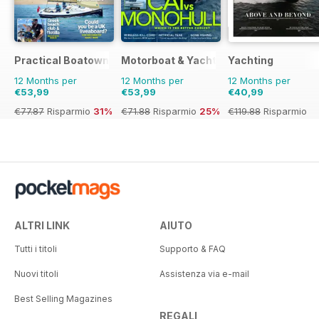
Practical Boatowner
Motorboat & Yachting
Yachting
12 Months per
12 Months per
12 Months per
€53,99
€53,99
€40,99
€77.87
Risparmio
31%
€71.88
Risparmio
25%
€119.88
Risparmio
66%
ALTRI LINK
AIUTO
Tutti i titoli
Supporto & FAQ
Nuovi titoli
Assistenza via e-mail
Best Selling Magazines
REGALI