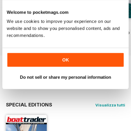
Welcome to pocketmags.com
We use cookies to improve your experience on our
23-03
23-02
23-01
website and to show you personalised content, ads and
Acquista per
€3,49
Acquista per
€3,49
Acquista per
€3,49
recommendations.
Vista
|
Al carrello
Vista
|
Al carrello
Vista
|
Al carrello
OK
Provate un
campione gratuito
di Boat Trader
Australia
Do not sell or share my personal information
Leggi ora
SPECIAL EDITIONS
Visualizza tutti