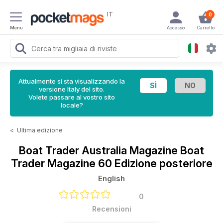
IT
0
Menu
Accesso
Carrello
Attualmente si sta visualizzando la
versione Italy del sito.
Volete passare al vostro sito
locale?
<
Ultima edizione
Boat Trader Australia Magazine
Boat
Trader Magazine 60 Edizione posteriore
English
0
Recensioni