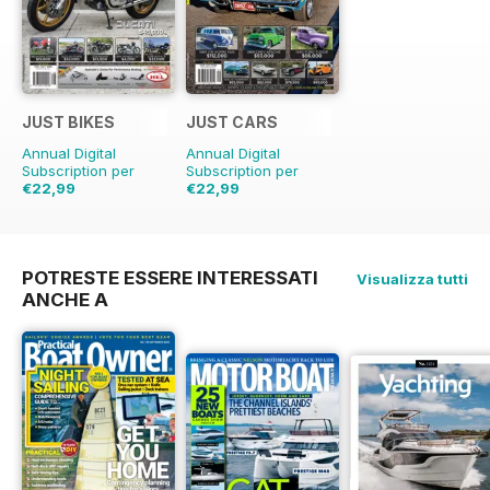
JUST BIKES
JUST CARS
Annual Digital
Annual Digital
Subscription per
Subscription per
€22,99
€22,99
€59.88
Risparmio
€59.88
Risparmio
62%
62%
POTRESTE ESSERE INTERESSATI
Visualizza tutti
ANCHE A