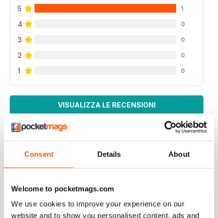
5
1
4
0
3
0
2
0
1
0
VISUALIZZA LE RECENSIONI
Consent
Details
About
NEVER DISAPPOINTS
Full of ideas about how to make your business grow
Welcome to pocketmags.com
Recensito 27 giugno 2019
We use cookies to improve your experience on our
website and to show you personalised content, ads and