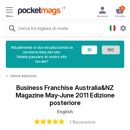
IT
0
Menu
Accesso
Carrello
Attualmente si sta visualizzando la
versione Italy del sito.
Volete passare al vostro sito
locale?
<
Ultima edizione
Business Franchise Australia&NZ
Magazine
May-June 2011 Edizione
posteriore
English
1 Recensioni