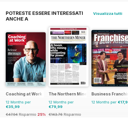
POTRESTE ESSERE INTERESSATI
Visualizza tutti
ANCHE A
Coaching at Work
The Northern Miner
Business Franchi
12 Months per
12 Months per
12 Months per
€17,
€35,99
€79,99
€47.94
Risparmio
25%
€143.76
Risparmio
44%