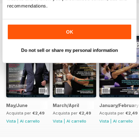
recommendations.
EDIZIONI INDIETRO
Visualizza tutti
OK
Do not sell or share my personal information
May/June
March/April
January/February
Acquista per
€2,49
Acquista per
€2,49
Acquista per
€2,49
Vista
|
Al carrello
Vista
|
Al carrello
Vista
|
Al carrello