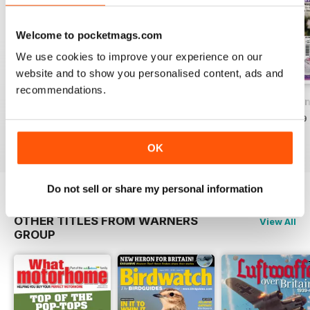
Welcome to pocketmags.com
We use cookies to improve your experience on our
website and to show you personalised content, ads and
recommendations.
Issue 32 - Wedding Cakes & Sugar Flowers
Issue 31 - Party Cakes
Issue 30 - Weddi
Acquista per
€3,49
Acquista per
€3,49
Acquista per
€3,49
Vista
|
Al carrello
Vista
|
Al carrello
Vista
|
Al carrello
OK
Do not sell or share my personal information
OTHER TITLES FROM WARNERS
View All
GROUP