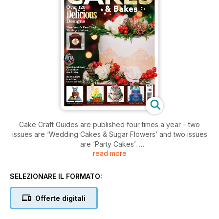
Cake Craft Guides are published four times a year – two
issues are ‘Wedding Cakes & Sugar Flowers’ and two issues
are ‘Party Cakes’.
read more
Each issue is packed with ideas for cakes and sugar
decorations for parties or weddings plus six to eight
SELEZIONARE IL FORMATO:
complete projects for you to make. Each one has clear
instructions and step-by-step photographs. We give you
Offerte digitali
details of the equipment and ingredients you need plus tips
and techniques for getting the perfect results.