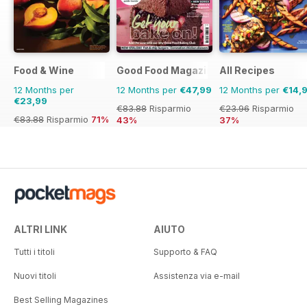
Food & Wine
Good Food Magazine
All Recipes
12 Months per
12 Months per
€47,99
12 Months per
€14,
€23,99
€83.88
Risparmio
€23.96
Risparmio
€83.88
Risparmio
71%
43%
37%
ALTRI LINK
AIUTO
Tutti i titoli
Supporto & FAQ
Nuovi titoli
Assistenza via e-mail
Best Selling Magazines