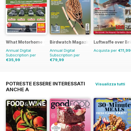
What Motorhome magazine
Birdwatch Magazine
Luftwaffe over Br
Annual Digital
Annual Digital
Acquista per
€11,99
Subscription per
Subscription per
€35,99
€79,99
€83.88
Risparmio
€119.88
Risparmio
57%
33%
POTRESTE ESSERE INTERESSATI
Visualizza tutti
ANCHE A