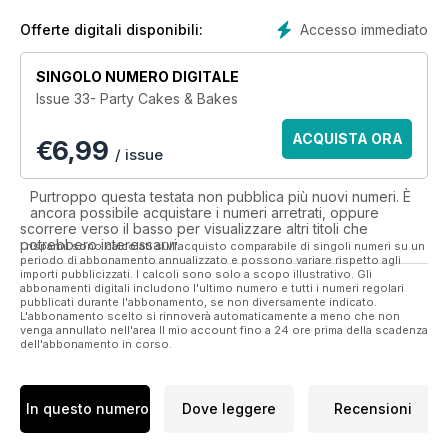
Accesso immediato
Offerte digitali disponibili:
SINGOLO NUMERO DIGITALE
Issue 33- Party Cakes & Bakes
ACQUISTA ORA
€
6,99
/ issue
Purtroppo questa testata non pubblica più nuovi numeri. È
ancora possibile acquistare i numeri arretrati, oppure
scorrere verso il basso per visualizzare altri titoli che
potrebbero interessarvi.
I risparmi sono calcolati sull'acquisto comparabile di singoli numeri su un
periodo di abbonamento annualizzato e possono variare rispetto agli
importi pubblicizzati. I calcoli sono solo a scopo illustrativo. Gli
abbonamenti digitali includono l'ultimo numero e tutti i numeri regolari
pubblicati durante l'abbonamento, se non diversamente indicato.
L'abbonamento scelto si rinnoverà automaticamente a meno che non
venga annullato nell'area Il mio account fino a 24 ore prima della scadenza
dell'abbonamento in corso.
In questo numero
Dove leggere
Recensioni