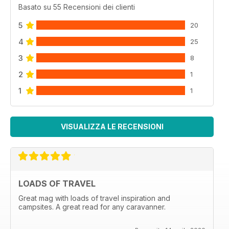
Basato su 55 Recensioni dei clienti
5
20
4
25
3
8
2
1
1
1
VISUALIZZA LE RECENSIONI
LOADS OF TRAVEL
Great mag with loads of travel inspiration and
campsites. A great read for any caravanner.