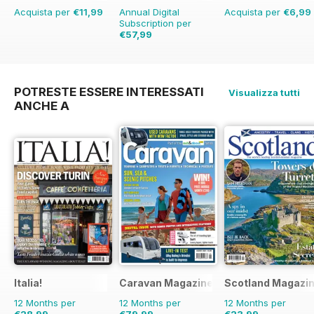
Acquista per
€11,99
Annual Digital
Acquista per
€6,99
Subscription per
€57,99
€103.87
Risparmio
44%
POTRESTE ESSERE INTERESSATI
Visualizza tutti
ANCHE A
Italia!
Caravan Magazine
Scotland Magazi
12 Months per
12 Months per
12 Months per
€28,99
€79,99
€23,99