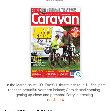
In the March issue: HOLIDAYS: Ultimate Irish tour III – final part
reaches beautiful Northern Ireland; Cornish seal spotting –
getting up close and personal; Ferry interesting –
read more
comprehensive guide to ferries within the UK; Dirty
weekends – having fun while getting dirty; Your Sites – seven
great sites. STUFF: Caravan news; Win a holiday; Lottery and