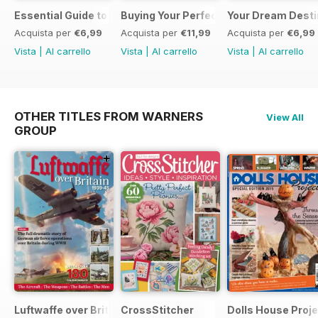
Essential Guide to Caravans 2026
Buying Your Perfect Caravan 2025
Your Dream Desti
Acquista per
€6,99
Acquista per
€11,99
Acquista per
€6,99
Vista
|
Al carrello
Vista
|
Al carrello
Vista
|
Al carrello
OTHER TITLES FROM WARNERS
View All
GROUP
Luftwaffe over Britain 1939-45
CrossStitcher
Dolls House Proje