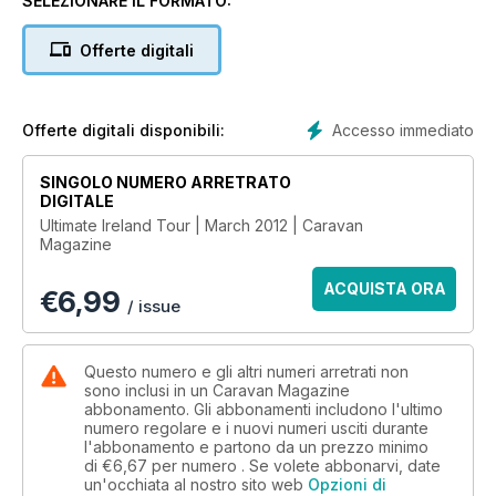
SELEZIONARE IL FORMATO:
new gear. REVIEWS: Bailey Olympus 450-5; Sprite Lite 5;
Lunar Lexon 520; Help us to buy – Swift Conqueror and
Offerte digitali
Coachman Pastiche; Awning test – Kampa's Jamboree 390;
Three of the best – Mini DVD players. KNOW HOW: Q&A;
Caravan Workshop – Water ingress cured; Get the
knowledge – bodywork repairs; Improve your caravan –
Accesso immediato
Offerte digitali disponibili:
fitting a locker handle. TOWCARS: Nissan X-Trail 2.0DCi;
Engine chipping – transform your towcar. CHAT: Planet
SINGOLO NUMERO ARRETRATO
Caravan; Letters; Me & My Van.
DIGITALE
Ultimate Ireland Tour | March 2012 | Caravan
Magazine
ACQUISTA ORA
€
6,99
/ issue
Questo numero e gli altri numeri arretrati non
sono inclusi in un Caravan Magazine
abbonamento. Gli abbonamenti includono l'ultimo
numero regolare e i nuovi numeri usciti durante
l'abbonamento e partono da un prezzo minimo
di
€6,67
per numero . Se volete abbonarvi, date
un'occhiata al nostro sito web
Opzioni di