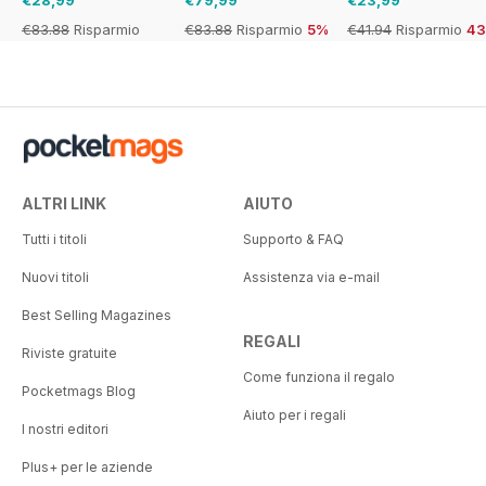
€83.88
Risparmio
€83.88
Risparmio
5%
€41.94
Risparmio
4
65%
ALTRI LINK
AIUTO
Tutti i titoli
Supporto & FAQ
Nuovi titoli
Assistenza via e-mail
Best Selling Magazines
REGALI
Riviste gratuite
Come funziona il regalo
Pocketmags Blog
Aiuto per i regali
I nostri editori
Plus+ per le aziende