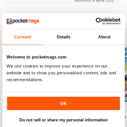
Recensito 14 aprile 2020
EDIZIONI INDIETRO
Consent
Details
About
Visualizza tutti
Welcome to pocketmags.com
We use cookies to improve your experience on our
website and to show you personalised content, ads and
recommendations.
OK
Caravan - Summer 2026
Family fun road trips - Caravan July 2
Coastal Charms -
Acquista per
€6,99
Acquista per
€6,99
Acquista per
€6,99
Do not sell or share my personal information
Vista
|
Al carrello
Vista
|
Al carrello
Vista
|
Al carrello