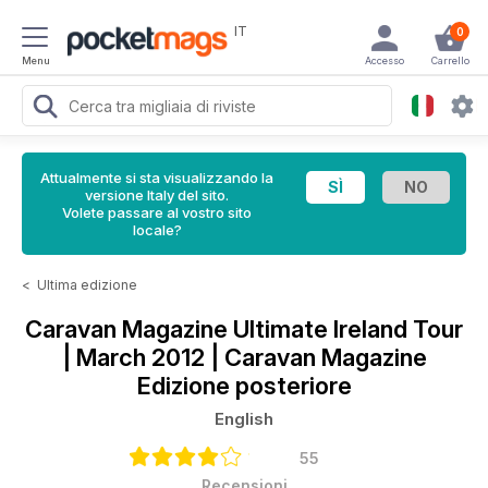
IT
0
Menu
Accesso
Carrello
Attualmente si sta visualizzando la
versione Italy del sito.
Volete passare al vostro sito
locale?
<
Ultima edizione
Caravan Magazine
Ultimate Ireland Tour
| March 2012 | Caravan Magazine
Edizione posteriore
English
55
Recensioni