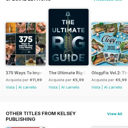
375 Ways To Improve Carp Fishing
The Ultimate Rig Guide
OlogyFix Vol.2: Th
Acquista per
€11,99
Acquista per
€5,99
Acquista per
€5,99
Vista
|
Al carrello
Vista
|
Al carrello
Vista
|
Al carrello
OTHER TITLES FROM KELSEY
View All
PUBLISHING