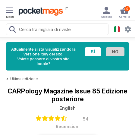
IT
0
Menu
Accesso
Carrello
Attualmente si sta visualizzando la
versione Italy del sito.
Volete passare al vostro sito
locale?
<
Ultima edizione
CARPology Magazine
Issue 85 Edizione
posteriore
English
54
Recensioni