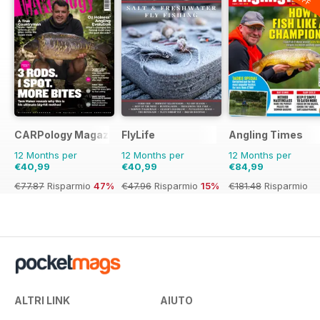
CARPology Magazine
FlyLife
Angling Times
12 Months per
12 Months per
12 Months per
€40,99
€40,99
€84,99
€77.87
Risparmio
47%
€47.96
Risparmio
15%
€181.48
Risparmio
53%
ALTRI LINK
AIUTO