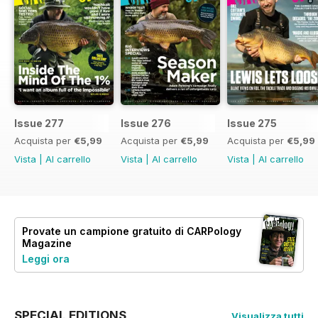
Issue 277
Issue 276
Issue 275
Acquista per
€5,99
Acquista per
€5,99
Acquista per
€5,99
Vista
|
Al carrello
Vista
|
Al carrello
Vista
|
Al carrello
Provate un
campione gratuito
di CARPology
Magazine
Leggi ora
SPECIAL EDITIONS
Visualizza tutti