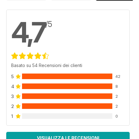
4,7
/5
Basato su 54 Recensioni dei clienti
5
42
4
8
3
2
2
2
1
0
VISUALIZZA LE RECENSIONI