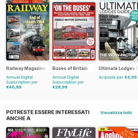
Railway Magazine
Buses of Britain
Ultimate Lodges 
Annual Digital
Annual Digital
Acquista per
€4,99
Subscription per
Subscription per
€40,99
€28,99
€71.88
Risparmio
43%
€43.96
Risparmio
34%
POTRESTE ESSERE INTERESSATI
Visualizza tutti
ANCHE A
EXTRA
20% OFF