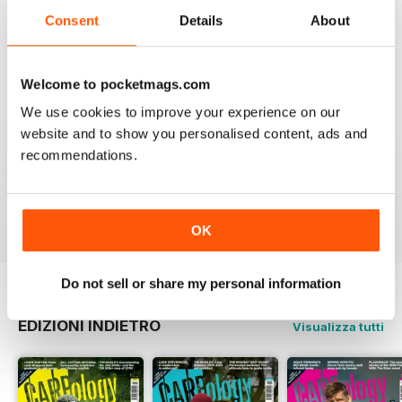
Consent
Details
About
Lots of new ideas
Recensito 26 luglio 2019
Welcome to pocketmags.com
We use cookies to improve your experience on our
website and to show you personalised content, ads and
WORLD LEADING
recommendations.
Really great read for all those anglers
Recensito 10 luglio 2019
OK
Do not sell or share my personal information
EDIZIONI INDIETRO
Visualizza tutti