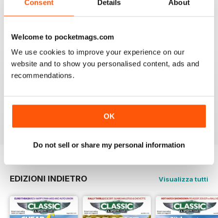
If you own a classic or sports car this mag will fill you
Consent
Details
About
with insperation and advice, and you get great photos.
Recensito 21 agosto 2022
Welcome to pocketmags.com
We use cookies to improve your experience on our
website and to show you personalised content, ads and
recommendations.
ALWAYS ENTERTAINING
Rights for all those people with classic cars
OK
Recensito 19 aprile 2022
Do not sell or share my personal information
EDIZIONI INDIETRO
Visualizza tutti