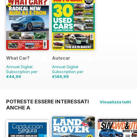
What Car?
Autocar
Annual Digital
Annual Digital
Subscription per
Subscription per
€44,99
€149,99
€103.87
Risparmio
€254.49
Risparmio
57%
41%
POTRESTE ESSERE INTERESSATI
Visualizza tutti
ANCHE A