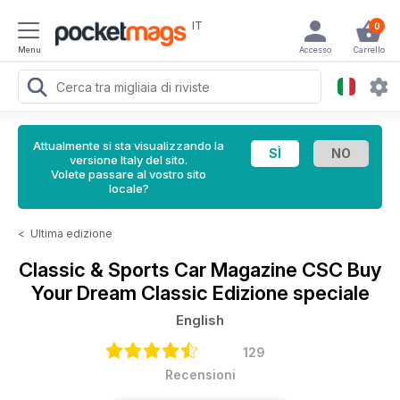
IT
0
Menu
Accesso
Carrello
Attualmente si sta visualizzando la
versione Italy del sito.
Volete passare al vostro sito
locale?
<
Ultima edizione
Classic & Sports Car Magazine
CSC Buy
Your Dream Classic Edizione speciale
English
129
Recensioni