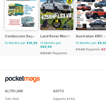
Conduccion Segura
Land Rover Monthly
Australian 4WD a
12 Months per
€16,99
12 Months per
12 Months per
€6,9
€89,99
€11.98
Risparmio
42
€103.87
Risparmio
13%
ALTRI LINK
AIUTO
Tutti i titoli
Supporto & FAQ