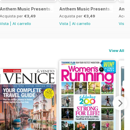
op Vol 2
Anthem Music Presents... Post-punk & Ska
Anthem Music Presents... Indie-
Anth
Acquista per
€3,49
Acquista per
€3,49
Acqui
Vista
|
Al carrello
Vista
|
Al carrello
Vista
View All