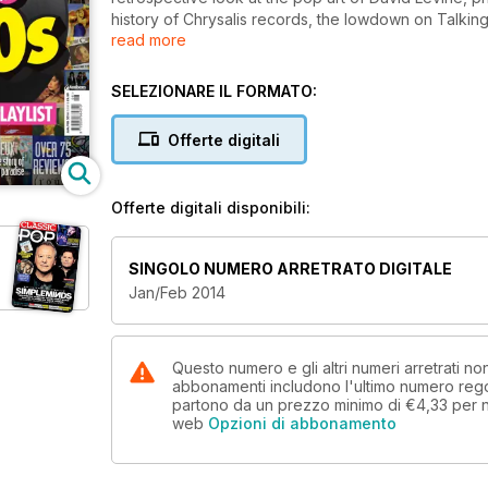
history of Chrysalis records, the lowdown on Talkin
read more
posters and news.
SELEZIONARE IL FORMATO:
Offerte digitali
Offerte digitali disponibili:
SINGOLO NUMERO ARRETRATO DIGITALE
Jan/Feb 2014
Questo numero e gli altri numeri arretrati n
abbonamenti includono l'ultimo numero rego
partono da un prezzo minimo di
€4,33
per 
web
Opzioni di abbonamento