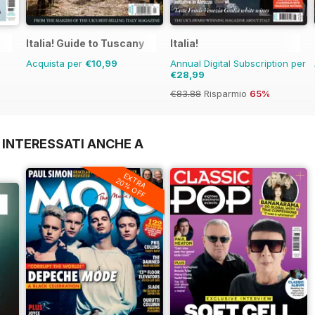
Italia! Guide to Tuscany
Italia!
Acquista per
€10,99
Annual Digital Subscription per
€28,99
€83.88
Risparmio
65%
 INTERESSATI ANCHE A
EXTRA
20% OFF