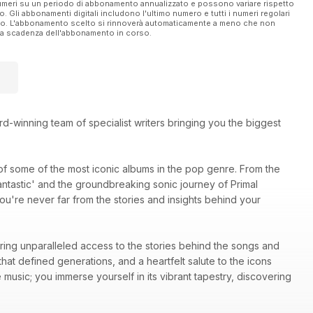
 numeri su un periodo di abbonamento annualizzato e possono variare rispetto
vo. Gli abbonamenti digitali includono l'ultimo numero e tutti i numeri regolari
ato. L'abbonamento scelto si rinnoverà automaticamente a meno che non
ella scadenza dell'abbonamento in corso.
d-winning team of specialist writers bringing you the biggest
 of some of the most iconic albums in the pop genre. From the
Fantastic' and the groundbreaking sonic journey of Primal
ou're never far from the stories and insights behind your
fering unparalleled access to the stories behind the songs and
 that defined generations, and a heartfelt salute to the icons
he music; you immerse yourself in its vibrant tapestry, discovering