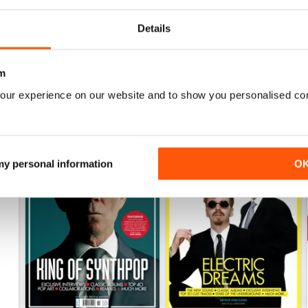
Vista
|
Al carrello
Vista
|
Al carrello
Details
m
our experience on our website and to show you personalised co
 my personal information
O