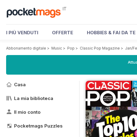
IT
I PIÙ VENDUTI
OFFERTE
HOBBIES & FAI DA TE
Abbonamento digitale
>
Music
>
Pop
>
Classic Pop Magazine
>
Jan/F
Attua
Casa
La mia biblioteca
Il mio conto
Pocketmags Puzzles