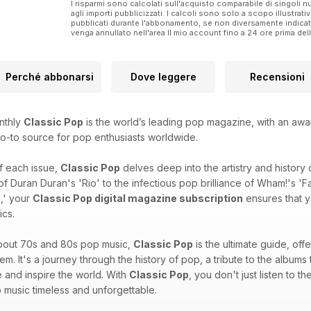
I risparmi sono calcolati sull'acquisto comparabile di singoli
agli importi pubblicizzati. I calcoli sono solo a scopo illustrati
pubblicati durante l'abbonamento, se non diversamente indic
venga annullato nell'area Il mio account fino a 24 ore prima d
Perché abbonarsi
Dove leggere
Recensioni
nthly
Classic Pop
is the world’s leading pop magazine, with an awar
 go-to source for pop enthusiasts worldwide.
of each issue,
Classic Pop
delves deep into the artistry and history
of Duran Duran's 'Rio' to the infectious pop brilliance of Wham!'s '
,' your
Classic Pop digital magazine subscription
ensures that y
ics.
bout 70s and 80s pop music,
Classic Pop
is the ultimate guide, of
em. It's a journey through the history of pop, a tribute to the albums
 and inspire the world. With
Classic Pop
, you don't just listen to t
 music timeless and unforgettable.