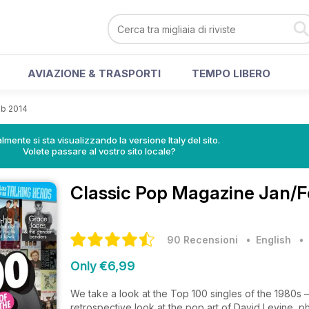
AVIAZIONE & TRASPORTI
TEMPO LIBERO
eb 2014
lmente si sta visualizzando la versione Italy del sito.
Volete passare al vostro sito locale?
Classic Pop Magazine
Jan/F
90 Recensioni
• English
Only €6,99
We take a look at the Top 100 singles of the 1980s
retrospective look at the pop art of David Levine, p