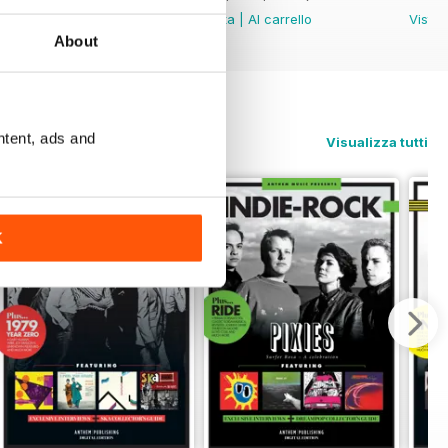
Vista
|
Al carrello
Vista
|
Al carrello
Vista
About
ntent, ads and
Visualizza tutti
K