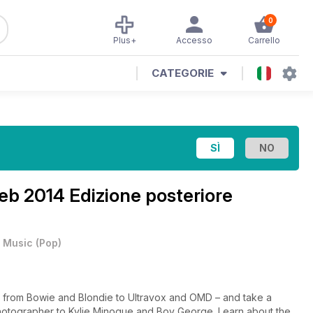
0
Plus+
Accesso
Carrello
CATEGORIE
eb 2014 Edizione posteriore
•
Music
(
Pop
)
 – from Bowie and Blondie to Ultravox and OMD – and take a
hotographer to Kylie Minogue and Boy George. Learn about the