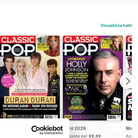
Visualizza tutti
May 2026
April 2026
Marc
Acquista per
€6,99
Acquista per
€6,99
Acqui