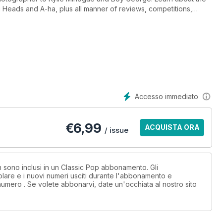
g Heads and A-ha, plus all manner of reviews, competitions,
Accesso immediato
€
6,99
ACQUISTA ORA
/ issue
on sono inclusi in un Classic Pop abbonamento. Gli
lare e i nuovi numeri usciti durante l'abbonamento e
numero . Se volete abbonarvi, date un'occhiata al nostro sito