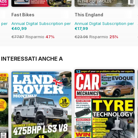
Fast Bikes
This England
n per
Annual Digital Subscription per
Annual Digital Subscription per
€40,99
€17,99
€77.87
Risparmio
47%
€23.96
Risparmio
25%
 INTERESSATI ANCHE A