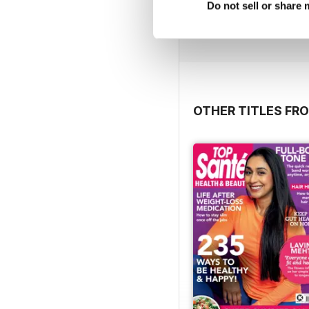
Do not sell or share
Acquista per
€10,99
Vista
|
Al carrello
OTHER TITLES FR