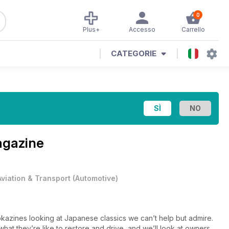
0
Plus+
Accesso
Carrello
CATEGORIE
agazine
Aviation & Transport
(
Automotive
)
okazines looking at Japanese classics we can’t help but admire.
at they’re like to restore and drive, and we’ll look at owners