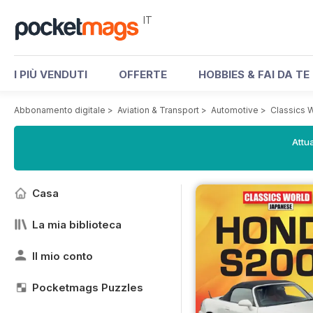
IT
I PIÙ VENDUTI
OFFERTE
HOBBIES & FAI DA TE
Abbonamento digitale
>
Aviation & Transport
>
Automotive
>
Classics 
Attua
Casa
La mia biblioteca
Il mio conto
Pocketmags Puzzles