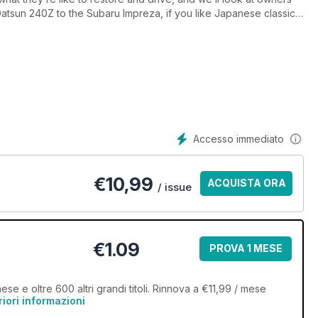
Datsun 240Z to the Subaru Impreza, if you like Japanese classics
Accesso immediato
€
10,99
ACQUISTA ORA
/ issue
€1.09
PROVA 1 MESE
se e oltre 600 altri grandi titoli. Rinnova a €11,99 / mese
riori informazioni