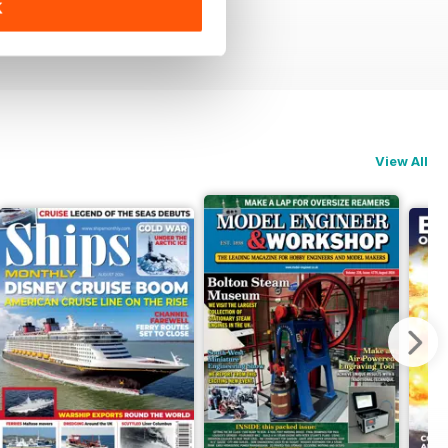
K
View All