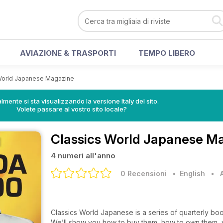
AVIAZIONE & TRASPORTI
TEMPO LIBERO
World Japanese Magazine
lmente si sta visualizzando la versione Italy del sito.
Volete passare al vostro sito locale?
Classics World Japanese M
4 numeri all'anno
0 Recensioni
• English
•
Classics World Japanese is a series of quarterly bo
We’ll show you how to buy them, how to own them, wh