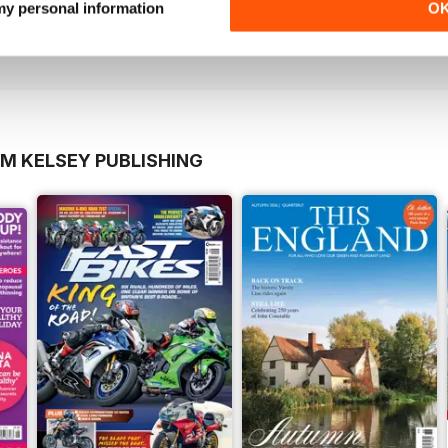
 my personal information
O
Acquista per
€10,99
Acquista per
€10,99
Vista
|
Al carrello
Vista
|
Al carrello
OM KELSEY PUBLISHING