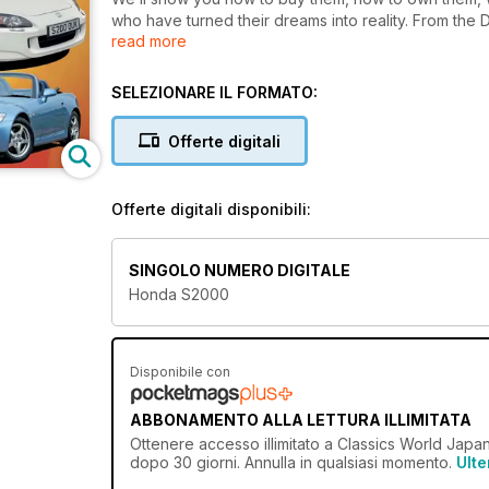
who have turned their dreams into reality. From the 
read more
this series of publications is a must-have.
SELEZIONARE IL FORMATO:
Offerte digitali
Offerte digitali disponibili:
SINGOLO NUMERO DIGITALE
Honda S2000
Disponibile con
ABBONAMENTO ALLA LETTURA ILLIMITATA
Ottenere
accesso illimitato
a Classics World Japane
dopo 30 giorni. Annulla in qualsiasi momento.
Ulte