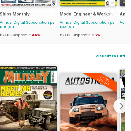
Ships Monthly
Model Engineer & Workshop Maga
Amer
Annual Digital Subscription per
Annual Digital Subscription per
Acqui
€39,99
€45,99
€71.88
Risparmio
44%
€71.88
Risparmio
36%
Visualizza tutti
EXTRA
20% OFF