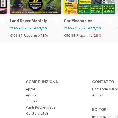
Land Rover Monthly
Car Mechanics
12 Months per
€89,99
12 Months per
€42,99
€103.87
Risparmio
13%
€59.88
Risparmio
28%
COME FUNZIONA
CONTATTO
Apple
Domande sui pr
Android
Affiliati
In linea
Punti Pocketmags
EDITORI
Riviste digitali
Informazioni su