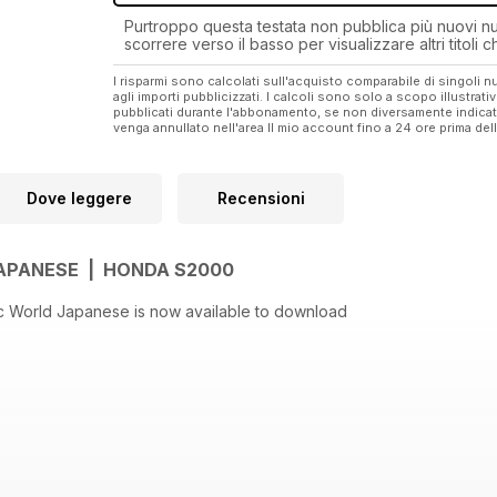
Purtroppo questa testata non pubblica più nuovi num
scorrere verso il basso per visualizzare altri titoli
I risparmi sono calcolati sull'acquisto comparabile di singoli
agli importi pubblicizzati. I calcoli sono solo a scopo illustrati
pubblicati durante l'abbonamento, se non diversamente indic
venga annullato nell'area Il mio account fino a 24 ore prima d
Dove leggere
Recensioni
APANESE | HONDA S2000
sic World Japanese is now available to download