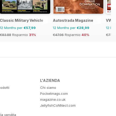
Classic Military Vehicle
Autostrada Magazine
VWt 
12 Months per
€57,99
12 Months per
€28,99
12 Mo
€83.88
Risparmio
31%
€47.96
Risparmio
40%
€77.8
L'AZIENDA
odotti
Chi siamo
Pocketmags.com
magazine.co.uk
JellyfishCoNNect.com
lla vendita