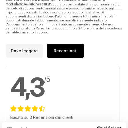
potrebbero interessarvi.
I risparmi sono calcolati sull'acquisto comparabile di singoli numeri su un
periodo di abbonamento annualizzato e possono variare rispetto agli
importi pubblicizzati. I calcoli sono solo a scopo illustrativo. Gli
abbonamenti digitali includono l'ultimo numero e tutti i numeri regolari
pubblicati durante l'abbonamento, se non diversamente indicato.
L'abbonamento scelto si rinnoverà automaticamente a meno che non
venga annullato nell'area Il mio account fino a 24 ore prima della scadenza
dell'abbonamento in corso.
Dove leggere
Recensioni
4,3
/5
Basato su 3 Recensioni dei clienti
5
2