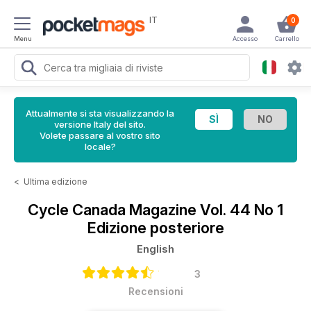
IT
0
Menu
Accesso
Carrello
Attualmente si sta visualizzando la
versione Italy del sito.
Volete passare al vostro sito
locale?
<
Ultima edizione
Cycle Canada Magazine
Vol. 44 No 1
Edizione posteriore
English
3
Recensioni