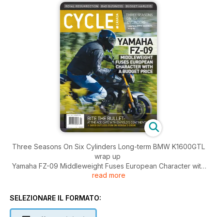
Three Seasons On Six Cylinders Long-term BMW K1600GTL
wrap up
Yamaha FZ-09 Middleweight Fuses European Character with
read more
a Budget Price
Bite the Bullet: At the Ace Cafe with Enfield’s Continental GT
Plus Good Gutless Fun on Honda’s Grom
SELEZIONARE IL FORMATO: