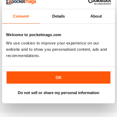
4
0
3
Consent
Details
About
1
2
0
1
0
Welcome to pocketmags.com
We use cookies to improve your experience on our
website and to show you personalised content, ads and
VISUALIZZA LE RECENSIONI
recommendations.
OK
GREAT MAG
Great Mag full of fantastic photos
Do not sell or share my personal information
Recensito 21 agosto 2022