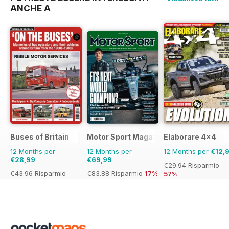
ANCHE A
Buses of Britain
Motor Sport Magazine
Elaborare 4x4
12 Months per
12 Months per
12 Months per
€12,
€28,99
€69,99
€29.94
Risparmio
€43.96
Risparmio
€83.88
Risparmio
17%
57%
34%