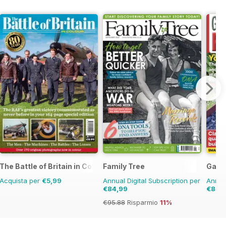
The Battle of Britain in Colour
Family Tree
Garde
Acquista per
€5,99
Annual Digital Subscription per
Annual
€84,99
€84,
€95.88
Risparmio
11%