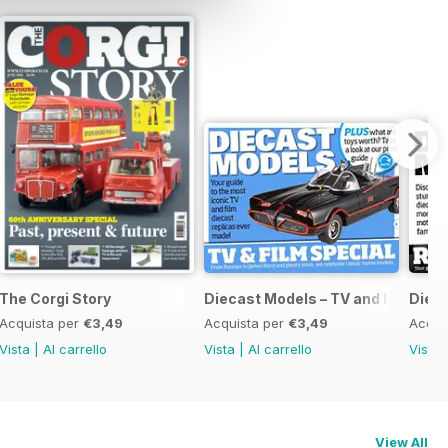
The Corgi Story
Diecast Models – TV and Film Spec
Dieca
Acquista per
€3,49
Acquista per
€3,49
Acqui
Vista
|
Al carrello
Vista
|
Al carrello
Vista
View All