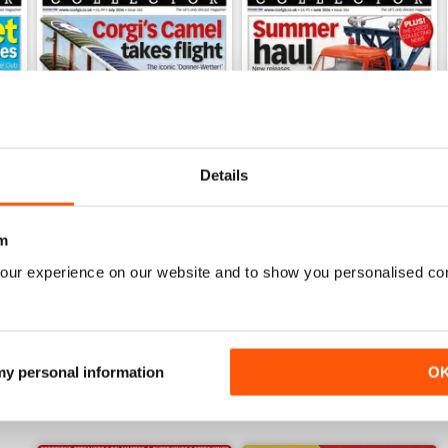
Details
July 2026
June 2026
m
Acquista per
€7,99
Acquista per
€7,99
our experience on our website and to show you personalised co
Vista
|
Al carrello
Vista
|
Al carrello
 my personal information
O