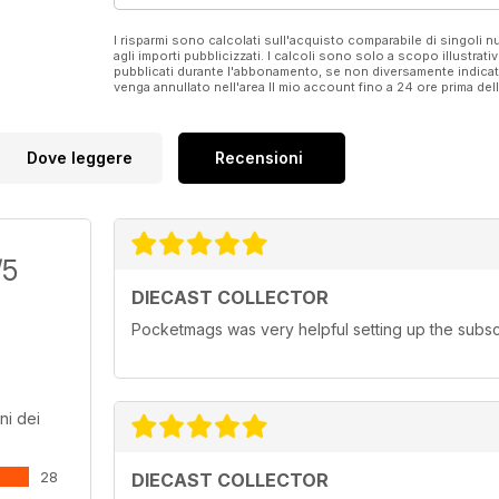
I risparmi sono calcolati sull'acquisto comparabile di singoli
agli importi pubblicizzati. I calcoli sono solo a scopo illustrati
pubblicati durante l'abbonamento, se non diversamente indic
venga annullato nell'area Il mio account fino a 24 ore prima d
Dove leggere
Recensioni
/5
DIECAST COLLECTOR
Pocketmags was very helpful setting up the subscr
ni dei
28
DIECAST COLLECTOR