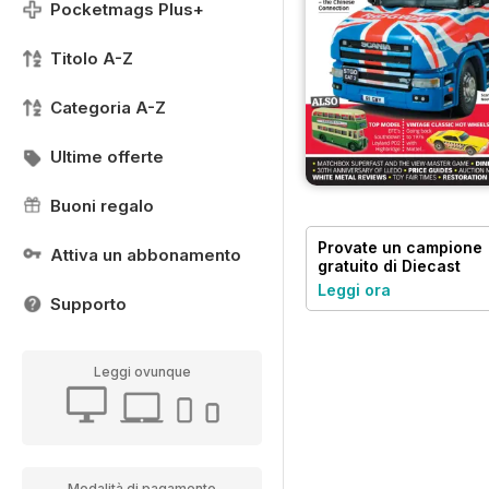
Pocketmags Plus+
Titolo A-Z
Categoria A-Z
Ultime offerte
Buoni regalo
Provate un
campione
Attiva un abbonamento
gratuito
di Diecast
Collector
Leggi ora
Supporto
Leggi ovunque
Modalità di pagamento