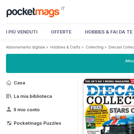
IT
I PIÙ VENDUTI
OFFERTE
HOBBIES & FAI DA TE
Abbonamento digitale
>
Hobbies & Crafts
>
Collecting
>
Diecast Colle
Attua
Casa
La mia biblioteca
Il mio conto
Pocketmags Puzzles