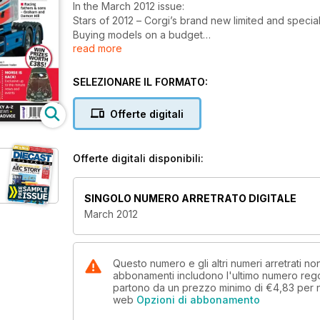
In the March 2012 issue:
Stars of 2012 – Corgi’s brand new limited and special
Buying models on a budget
read more
Top Model – EFE’s Southdown Leyland PD2 Highbri
Racing fathers and sons – Graham and Damon Hill
Mystery of the 1940s Auto-Union car
SELEZIONARE IL FORMATO:
All this and much more including the latest releases
Offerte digitali
Offerte digitali disponibili:
SINGOLO NUMERO ARRETRATO DIGITALE
March 2012
Questo numero e gli altri numeri arretrati n
abbonamenti includono l'ultimo numero rego
partono da un prezzo minimo di
€4,83
per 
web
Opzioni di abbonamento