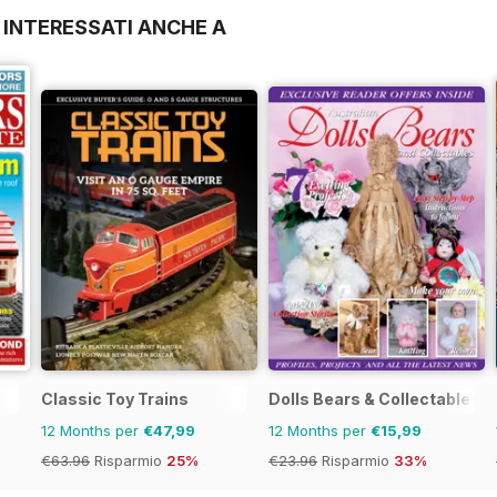
 INTERESSATI ANCHE A
Classic Toy Trains
Dolls Bears & Collectables
12 Months per
€47,99
12 Months per
€15,99
€63.96
Risparmio
25%
€23.96
Risparmio
33%