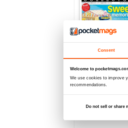
Consent
August 2026
Welcome to pocketmags.co
Acquista per
€7,99
We use cookies to improve y
Vista
|
Al carrello
recommendations.
Do not sell or share
SPECIAL EDITIONS