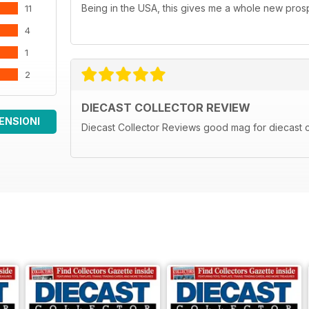
Being in the USA, this gives me a whole new prosp
11
4
1
2
DIECAST COLLECTOR REVIEW
ENSIONI
Diecast Collector Reviews good mag for diecast c