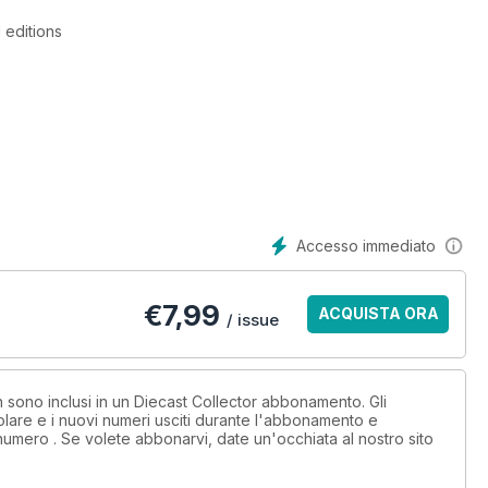
 editions
dge
, news and restoration advice
Accesso immediato
€
7,99
ACQUISTA ORA
/ issue
on sono inclusi in un Diecast Collector abbonamento. Gli
lare e i nuovi numeri usciti durante l'abbonamento e
numero . Se volete abbonarvi, date un'occhiata al nostro sito