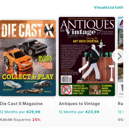
Visualizza tutti
Die Cast X Magazine
Antiques to Vintage
Rail
12 Months per
€29,99
12 Months per
€23,99
12 Mo
€39.96
Risparmio
25%
€131.