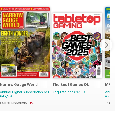
Narrow Gauge World
The Best Games Of…
MMM 
Annual Digital Subscription per
Acquista per
€17,99
Annual
€47,99
€89,
€53.91
Risparmio
11%
€142.