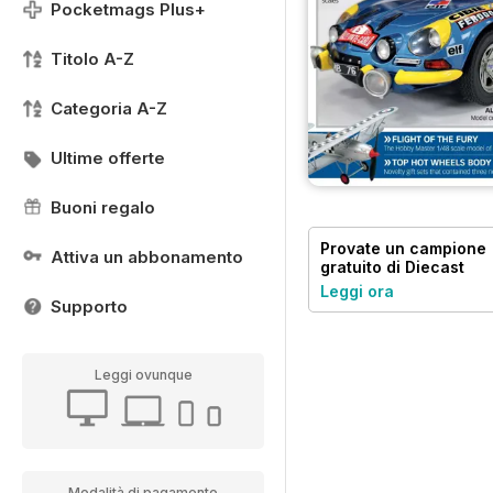
Pocketmags Plus+
Titolo A-Z
Categoria A-Z
Ultime offerte
Buoni regalo
Provate un
campione
Attiva un abbonamento
gratuito
di Diecast
Collector
Leggi ora
Supporto
Leggi ovunque
Modalità di pagamento