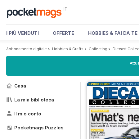
IT
I PIÙ VENDUTI
OFFERTE
HOBBIES & FAI DA TE
Abbonamento digitale
>
Hobbies & Crafts
>
Collecting
>
Diecast Colle
Attua
Casa
La mia biblioteca
Il mio conto
Pocketmags Puzzles