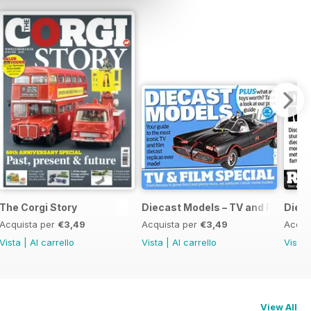
The Corgi Story
Diecast Models – TV and Film Spec
Dieca
Acquista per
€3,49
Acquista per
€3,49
Acqui
Vista
|
Al carrello
Vista
|
Al carrello
Vista
View All