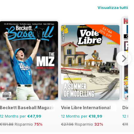
Visualizza tutti
EXTRA
20% OFF
Beckett Baseball Magazine
Voie Libre International
Dieca
12 Months per
€47,99
12 Months per
€18,99
12 Mo
€191.88
Risparmio
75%
€27.96
Risparmio
32%
€119.