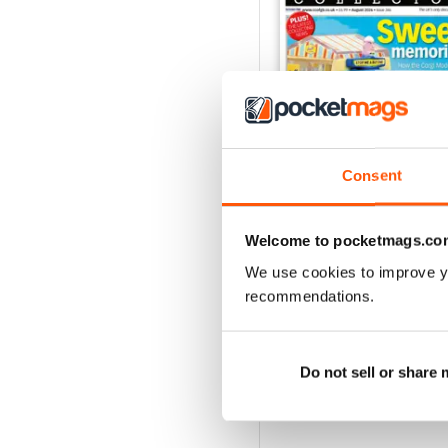
Consent
August 2026
Welcome to pocketmags.co
Acquista per
€7,99
We use cookies to improve y
Vista
|
Al carrello
recommendations.
Do not sell or share
SPECIAL EDITIONS