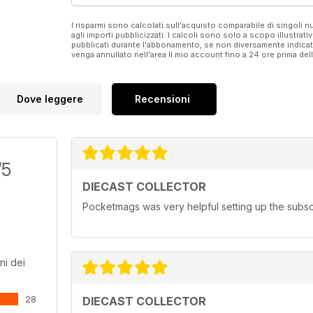
I risparmi sono calcolati sull'acquisto comparabile di singoli
agli importi pubblicizzati. I calcoli sono solo a scopo illustrati
pubblicati durante l'abbonamento, se non diversamente indic
venga annullato nell'area Il mio account fino a 24 ore prima d
Dove leggere
Recensioni
/5
DIECAST COLLECTOR
Pocketmags was very helpful setting up the subscr
ni dei
28
DIECAST COLLECTOR