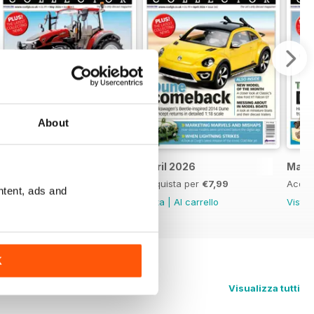
About
May 2026
April 2026
Marc
Acquista per
€7,99
Acquista per
€7,99
Acqui
ntent, ads and
Vista
|
Al carrello
Vista
|
Al carrello
Vista
K
Visualizza tutti