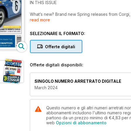
IN THIS ISSUE
What’s new? Brand new Spring releases from Corgi, S
read more
Also inside,
- NEW SERIES – Little & Large; comparing models of 
- British Motoring – A one-off Allard P2 Monte Carl
SELEZIONARE IL FORMATO:
- Flight of the Fury – Hobby Master 1/48 scale Hawk
- Hot Wheels Body Swappers – Novelty gift sets wi
Offerte digitali
- Price Guide: The latest auction results
- PLUS, all the latest hobby news
Offerte digitali disponibili:
SINGOLO NUMERO ARRETRATO DIGITALE
March 2024
Questo numero e gli altri numeri arretrati n
abbonamenti includono l'ultimo numero rego
partono da un prezzo minimo di
€4,83
per 
web
Opzioni di abbonamento