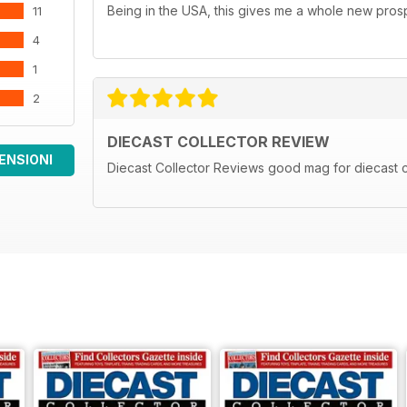
Being in the USA, this gives me a whole new prosp
11
4
1
2
DIECAST COLLECTOR REVIEW
ENSIONI
Diecast Collector Reviews good mag for diecast c