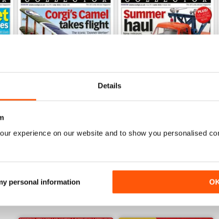
Details
July 2026
June 2026
m
Acquista per
€7,99
Acquista per
€7,99
our experience on our website and to show you personalised co
Vista
|
Al carrello
Vista
|
Al carrello
 my personal information
O