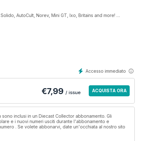
olido, AutoCult, Norev, Mini GT, Ixo, Britains and more!
differing scales
o model
er Fury
th new models
Accesso immediato
€
7,99
ACQUISTA ORA
/ issue
on sono inclusi in un Diecast Collector abbonamento. Gli
lare e i nuovi numeri usciti durante l'abbonamento e
numero . Se volete abbonarvi, date un'occhiata al nostro sito