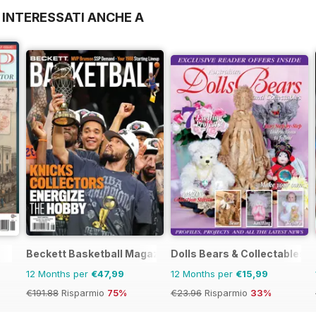
 INTERESSATI ANCHE A
Beckett Basketball Magazine
Dolls Bears & Collectables
12 Months per
€47,99
12 Months per
€15,99
€191.88
Risparmio
75%
€23.96
Risparmio
33%