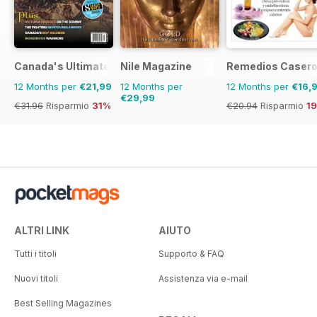
Canada's Ultimate Story
Nile Magazine
Remedios Caser
12 Months per
€21,99
12 Months per
12 Months per
€16,
€29,99
€31.96
Risparmio
31%
€20.94
Risparmio
1
ALTRI LINK
AIUTO
Tutti i titoli
Supporto & FAQ
Nuovi titoli
Assistenza via e-mail
Best Selling Magazines