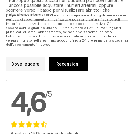
Purtroppo questa testata non pubblica più nuovi numeri. È
ancora possibile acquistare i numeri arretrati, oppure
scorrere verso il basso per visualizzare altri titoli che
potrebbero interessarvi.
I risparmi sono calcolati sull'acquisto comparabile di singoli numeri su un
periodo di abbonamento annualizzato e possono variare rispetto agli
importi pubblicizzati. I calcoli sono solo a scopo illustrativo. Gli
abbonamenti digitali includono l'ultimo numero e tutti i numeri regolari
pubblicati durante l'abbonamento, se non diversamente indicato.
L'abbonamento scelto si rinnoverà automaticamente a meno che non
venga annullato nell'area Il mio account fino a 24 ore prima della scadenza
dell'abbonamento in corso.
Dove leggere
Recensioni
4,6
/5
Basato su 15 Recensioni dei clienti