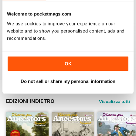
Recensito 26 ottobre 2018
Welcome to pocketmags.com
We use cookies to improve your experience on our
website and to show you personalised content, ads and
FABULOUS
recommendations.
One of the best - if not the best - for family historians
worldwide. Value for money and always intriguing,
Recensito 04 gennaio 2015
OK
Do not sell or share my personal information
EDIZIONI INDIETRO
Visualizza tutti