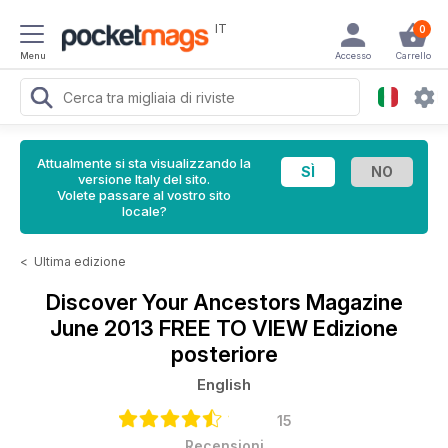
IT
0
Menu
Accesso
Carrello
Attualmente si sta visualizzando la
versione Italy del sito.
Volete passare al vostro sito
locale?
<
Ultima edizione
Discover Your Ancestors Magazine
June 2013 FREE TO VIEW Edizione
posteriore
English
15
Recensioni