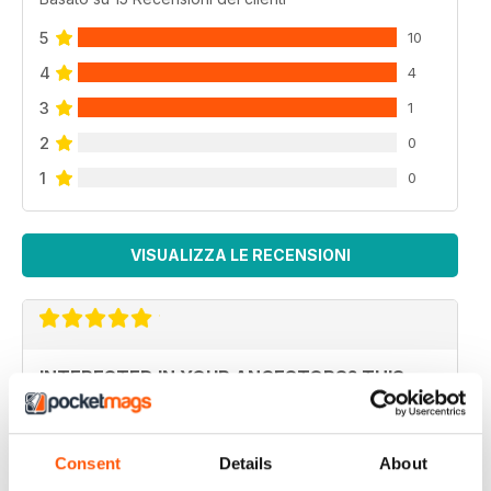
5
10
4
4
3
1
2
0
1
0
VISUALIZZA LE RECENSIONI
INTERESTED IN YOUR ANCESTORS? THIS
MAG IS FOR YOU
Interested in your ancestors? This mag is for you, and
better still it's not packed with ads, just interesting
Consent
Details
About
articles.