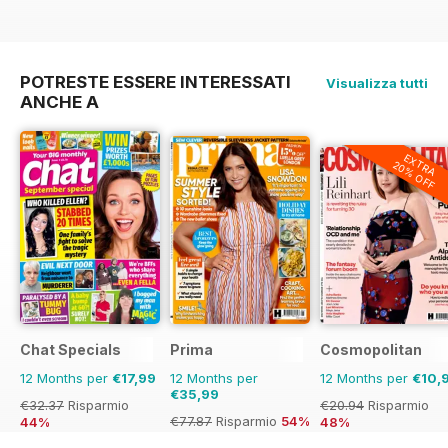
POTRESTE ESSERE INTERESSATI
Visualizza tutti
ANCHE A
EXTRA
20% OFF
Chat Specials
Prima
Cosmopolitan
12 Months per
€17,99
12 Months per
12 Months per
€10,
€35,99
€32.37
Risparmio
€20.94
Risparmio
€77.87
Risparmio
54%
44%
48%