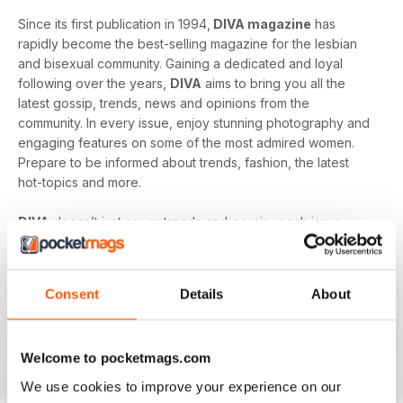
Since its first publication in 1994,
DIVA magazine
has
rapidly become the best-selling magazine for the lesbian
and bisexual community. Gaining a dedicated and loyal
following over the years,
DIVA
aims to bring you all the
latest gossip, trends, news and opinions from the
community. In every issue, enjoy stunning photography and
engaging features on some of the most admired women.
Prepare to be informed about trends, fashion, the latest
hot-topics and more.
DIVA
doesn’t just cover trends and gossip, each issue
tackles some of the biggest issues in popular culture. From
racism in the LGBT community to mental health and the
struggles facing young people in the queer community -
Consent
Details
About
DIVA
doesn’t shy away from the big issues. You’ll learn
something new in every single issue of
DIVA magazine
,
proving to you that it is the best-selling magazine for the
Welcome to pocketmags.com
lesbian and bisexual community.
We use cookies to improve your experience on our