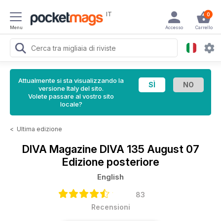
IT
0
Menu
Accesso
Carrello
Attualmente si sta visualizzando la
versione Italy del sito.
Volete passare al vostro sito
locale?
<
Ultima edizione
DIVA Magazine
DIVA 135 August 07
Edizione posteriore
English
83
Recensioni