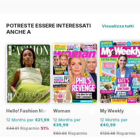
POTRESTE ESSERE INTERESSATI
Visualizza tutti
ANCHE A
Hello! Fashion Monthly
Woman
My Weekly
12 Months per
€21,99
12 Months per
12 Months per
€39,99
€40,99
€44.91
Risparmio
51%
€60.69
Risparmio
€129.48
Risparmio
34%
68%