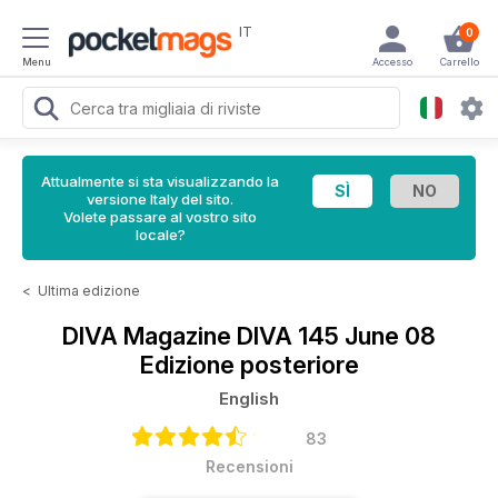
IT
0
Menu
Accesso
Carrello
Attualmente si sta visualizzando la
versione Italy del sito.
Volete passare al vostro sito
locale?
<
Ultima edizione
DIVA Magazine
DIVA 145 June 08
Edizione posteriore
English
83
Recensioni