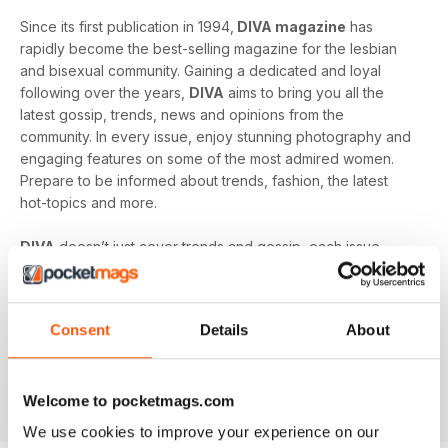
Since its first publication in 1994,
DIVA magazine
has
rapidly become the best-selling magazine for the lesbian
and bisexual community. Gaining a dedicated and loyal
following over the years,
DIVA
aims to bring you all the
latest gossip, trends, news and opinions from the
community. In every issue, enjoy stunning photography and
engaging features on some of the most admired women.
Prepare to be informed about trends, fashion, the latest
hot-topics and more.
DIVA
doesn’t just cover trends and gossip, each issue
tackles some of the biggest issues in popular culture. From
racism in the LGBT community to mental health and the
struggles facing young people in the queer community -
Consent
Details
About
DIVA
doesn’t shy away from the big issues. You’ll learn
something new in every single issue of
DIVA magazine
,
proving to you that it is the best-selling magazine for the
Welcome to pocketmags.com
lesbian and bisexual community.
We use cookies to improve your experience on our