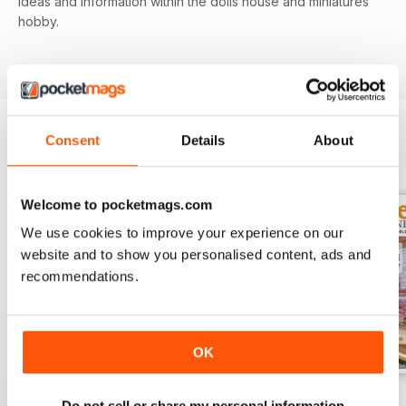
ideas and information within the dolls house and miniatures
hobby.
Consent
Details
About
EDIZIONI INDIETRO
Visualizza tutti
Welcome to pocketmags.com
We use cookies to improve your experience on our
website and to show you personalised content, ads and
recommendations.
OK
November 2023
October 2023
September 2023
Do not sell or share my personal information