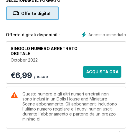
SELEZIONARE IL FORMATO:
Louise Goldsborough Bird creates a witch’s outfi t complete
with the patterns you need, inspired by Steampunk.
Offerte digitali
Elsewhere, Moi Ali takes a stroll down Memory Lane, in the
world
of IT, with creations I’m sure will be conversation starters…
from a
Accesso immediato
Offerte digitali disponibili:
Spectrum ZX81, a Commodore 64 to an Apple Macintosh, this
will be a wonderful piece of nostalgia.
SINGOLO NUMERO ARRETRATO
DIGITALE
We hope this copious amount of inspiration, top tips and
October 2022
fascinating features get your creative juices flowing – happy
mini making!
ACQUISTA ORA
€
6,99
/ issue
Questo numero e gli altri numeri arretrati non
sono inclusi in un Dolls House and Miniature
Scene abbonamento. Gli abbonamenti includono
l'ultimo numero regolare e i nuovi numeri usciti
durante l'abbonamento e partono da un prezzo
minimo di