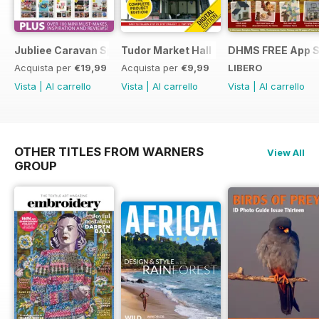
Jubliee Caravan Special
Tudor Market Hall
DHMS FREE App 
Acquista per
€19,99
Acquista per
€9,99
LIBERO
Vista
|
Al carrello
Vista
|
Al carrello
Vista
|
Al carrello
OTHER TITLES FROM WARNERS
View All
GROUP