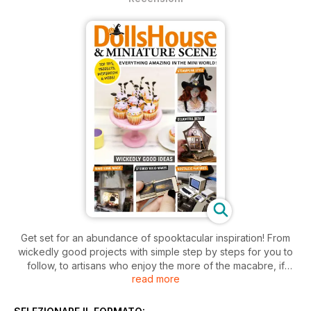
Get set for an abundance of spooktacular inspiration! From
wickedly good projects with simple step by steps for you to
follow, to artisans who enjoy the more of the macabre, if
read more
Halloween is a season you enjoy then there will certainly be
something for you. Maive Ferrando’s cupcakes have a
wicked witch diving head fi rst into the ‘buttercream’ and