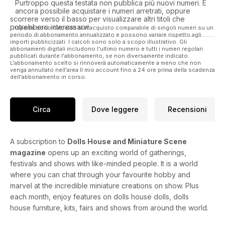
Purtroppo questa testata non pubblica più nuovi numeri. È
ancora possibile acquistare i numeri arretrati, oppure
scorrere verso il basso per visualizzare altri titoli che
potrebbero interessarvi.
I risparmi sono calcolati sull'acquisto comparabile di singoli numeri su un
periodo di abbonamento annualizzato e possono variare rispetto agli
importi pubblicizzati. I calcoli sono solo a scopo illustrativo. Gli
abbonamenti digitali includono l'ultimo numero e tutti i numeri regolari
pubblicati durante l'abbonamento, se non diversamente indicato.
L'abbonamento scelto si rinnoverà automaticamente a meno che non
venga annullato nell'area Il mio account fino a 24 ore prima della scadenza
dell'abbonamento in corso.
Circa
Dove leggere
Recensioni
A subscription to
Dolls House and Miniature Scene
magazine
opens up an exciting world of gatherings,
festivals and shows with like-minded people. It is a world
where you can chat through your favourite hobby and
marvel at the incredible miniature creations on show. Plus
each month, enjoy features on dolls house dolls, dolls
house furniture, kits, fairs and shows from around the world.