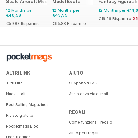
Scale Aircraft Modelling
Model Boats
Fantasy Figures I
12 Months per
12 Months per
12 Months per
€14,
€46,99
€45,99
€19.96
Risparmio
2
€59.88
Risparmio
€95.88
Risparmio
22%
52%
ALTRI LINK
AIUTO
Tutti i titoli
Supporto & FAQ
Nuovi titoli
Assistenza via e-mail
Best Selling Magazines
REGALI
Riviste gratuite
Come funziona il regalo
Pocketmags Blog
Aiuto per i regali
I nostri editori