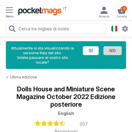
IT
0
Menu
Accesso
Carrello
Attualmente si sta visualizzando la
versione Italy del sito.
Volete passare al vostro sito
locale?
<
Ultima edizione
Dolls House and Miniature Scene
Magazine
October 2022 Edizione
posteriore
English
207
Recensioni