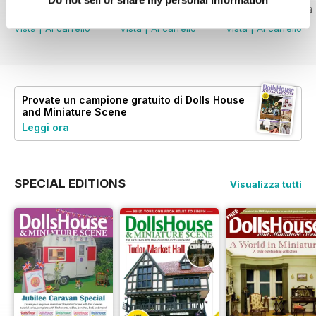
Acquista per
€6,99
Acquista per
€6,99
Acquista per
€6,99
Vista
|
Al carrello
Vista
|
Al carrello
Vista
|
Al carrello
Provate un
campione gratuito
di Dolls House
and Miniature Scene
Leggi ora
SPECIAL EDITIONS
Visualizza tutti