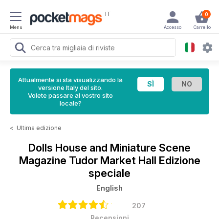
IT
0
Menu
Accesso
Carrello
Attualmente si sta visualizzando la
versione Italy del sito.
Volete passare al vostro sito
locale?
<
Ultima edizione
Dolls House and Miniature Scene
Magazine
Tudor Market Hall Edizione
speciale
English
207
Recensioni