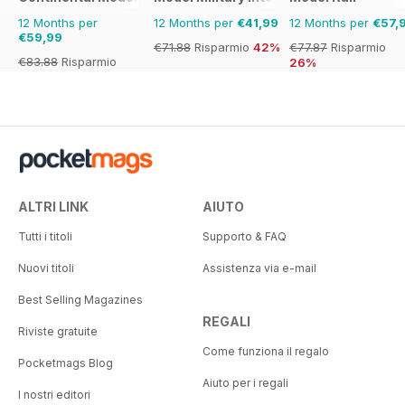
12 Months per
12 Months per
€41,99
12 Months per
€57,
€59,99
€71.88
Risparmio
42%
€77.87
Risparmio
€83.88
Risparmio
26%
28%
ALTRI LINK
AIUTO
Tutti i titoli
Supporto & FAQ
Nuovi titoli
Assistenza via e-mail
Best Selling Magazines
REGALI
Riviste gratuite
Come funziona il regalo
Pocketmags Blog
Aiuto per i regali
I nostri editori