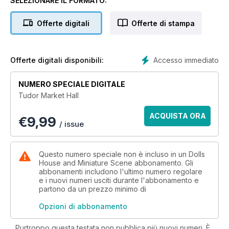
SELEZIONARE IL FORMATO:
support timbers.
Offerte digitali
Offerte di stampa
This project is suitable for the advanced miniaturist with good
wood working skills and can use machinery. For the less
experienced I recommend you work with someone with
experience on this project. The Tudor Market Hall has six
Accesso immediato
Offerte digitali disponibili:
rooms. On the ground floor there is the Inn and market
square. The first floor has the kitchen to the left and music
NUMERO SPECIALE DIGITALE
room to the right. The second floor left hand room is the
Tudor Market Hall
great hall and to the right the master bedroom. On the top
floor there is the servants quarters.
ACQUISTA ORA
€
9,99
/ issue
Dimensions
The overall dimensions of the house are approximately
110cm wide x 120cm high x 72cm deep.
Questo numero speciale non è incluso in un Dolls
House and Miniature Scene abbonamento. Gli
abbonamenti includono l'ultimo numero regolare
e i nuovi numeri usciti durante l'abbonamento e
partono da un prezzo minimo di
Opzioni di abbonamento
Purtroppo questa testata non pubblica più nuovi numeri. È