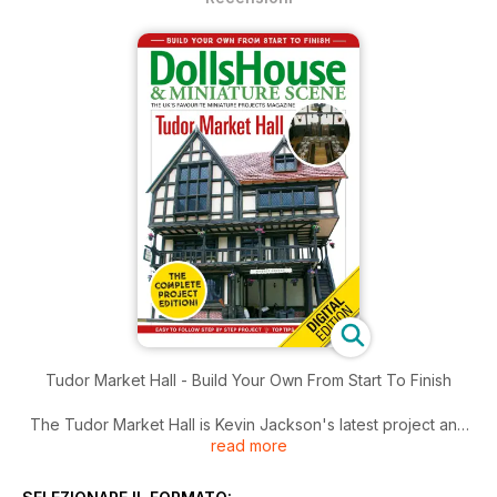
Tudor Market Hall - Build Your Own From Start To Finish
The Tudor Market Hall is Kevin Jackson's latest project and
read more
the attention to detail is outstanding, which includes an ornate
ceiling to the market square
along with barley twist spacers on the external balconies and