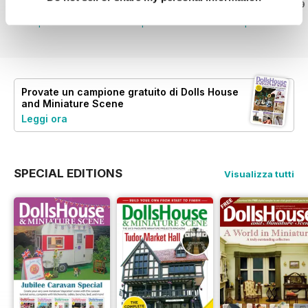
Acquista per
€6,99
Acquista per
€6,99
Acquista per
€6,99
Vista
|
Al carrello
Vista
|
Al carrello
Vista
|
Al carrello
Provate un
campione gratuito
di Dolls House
and Miniature Scene
Leggi ora
SPECIAL EDITIONS
Visualizza tutti