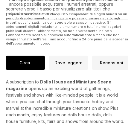
ancora possibile acquistare i numeri arretrati, oppure
scorrere verso il basso per visualizzare altri titoli che
potrebbero interessarvi.
I risparmi sono calcolati sull'acquisto comparabile di singoli numeri su un
periodo di abbonamento annualizzato e possono variare rispetto agli
importi pubblicizzati. I calcoli sono solo a scopo illustrativo. Gli
abbonamenti digitali includono l'ultimo numero e tutti i numeri regolari
pubblicati durante l'abbonamento, se non diversamente indicato.
L'abbonamento scelto si rinnoverà automaticamente a meno che non
venga annullato nell'area Il mio account fino a 24 ore prima della scadenza
dell'abbonamento in corso.
Circa
Dove leggere
Recensioni
A subscription to
Dolls House and Miniature Scene
magazine
opens up an exciting world of gatherings,
festivals and shows with like-minded people. It is a world
where you can chat through your favourite hobby and
marvel at the incredible miniature creations on show. Plus
each month, enjoy features on dolls house dolls, dolls
house furniture, kits, fairs and shows from around the world.