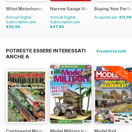
What Motorhome magazine
Narrow Gauge World
Buying Your Perf
Annual Digital
Annual Digital
Acquista per
€11,99
Subscription per
Subscription per
€35,99
€47,99
€83.88
Risparmio
€53.91
Risparmio
11%
57%
POTRESTE ESSERE INTERESSATI
Visualizza tutti
ANCHE A
EXTRA
20% OFF
Continental Modeller
Model Military International
Model Rail