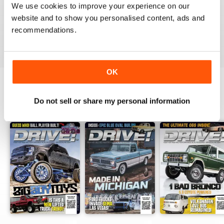
GOOD MAG
We use cookies to improve your experience on our
website and to show you personalised content, ads and
good mag
recommendations.
Recensito 21 agosto 2022
OK
Do not sell or share my personal information
EDIZIONI INDIETRO
Visualizza tutti