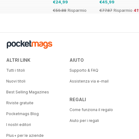
€24,99
€45,99
€59.88
Risparmio
€77.87
Risparmio
4
58%
ALTRI LINK
AIUTO
Tutti i titoli
Supporto & FAQ
Nuovi titoli
Assistenza via e-mail
Best Selling Magazines
REGALI
Riviste gratuite
Come funziona il regalo
Pocketmags Blog
Aiuto per i regali
I nostri editori
Plus+ per le aziende