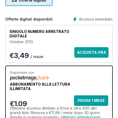
Offerte digitali
PERFORMANCE PARTS YOU NEED A BLAST FROM THE PAST:
NOSTALGIA DRAG RACING PHOTOS
Accesso immediato
Offerte digitali disponibili:
SINGOLO NUMERO ARRETRATO
DIGITALE
October 2013
ACQUISTA ORA
€
3,49
/ issue
Disponibile con
ABBONAMENTO ALLA LETTURA
ILLIMITATA
PROVA 1 MESE
€1.09
Ottenere
accesso illimitato
a Drive e oltre 600 altri
grandi titoli. Rinnova a €11,99 / mese dopo 30 giorni.
Annulla in qualsiasi momento.
Ulteriori informazioni