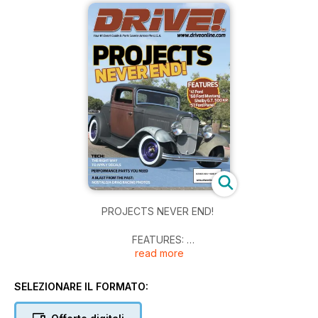
PROJECTS NEVER END!
FEATURES:
read more
'41 FORD
'68 FORD MUSTANG SHELBY G.T. 500 KR
'57 FORD PANEL
SELEZIONARE IL FORMATO:
TECH:
THE RIGHT WAY TO APPLY DECALS