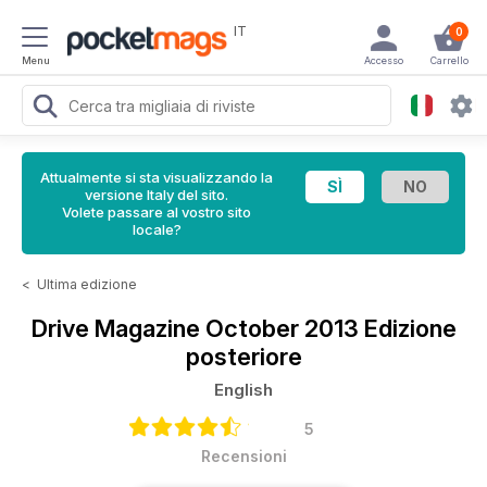
IT
0
Menu
Accesso
Carrello
Attualmente si sta visualizzando la
versione Italy del sito.
Volete passare al vostro sito
locale?
<
Ultima edizione
Drive Magazine
October 2013 Edizione
posteriore
English
5
Recensioni