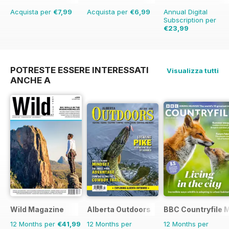
Acquista per
€7,99
Acquista per
€6,99
Annual Digital
Subscription per
€23,99
€83.88
Risparmio
7
POTRESTE ESSERE INTERESSATI
Visualizza tutti
ANCHE A
Wild Magazine
Alberta Outdoors
BBC Countryfile 
12 Months per
€41,99
12 Months per
12 Months per