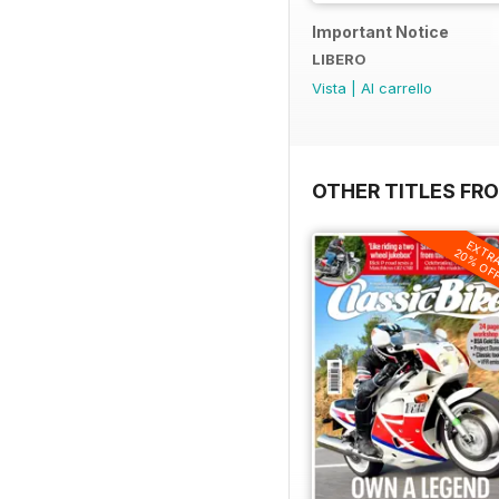
Important Notice
LIBERO
Vista
|
Al carrello
OTHER TITLES FR
EXTR
20% OF