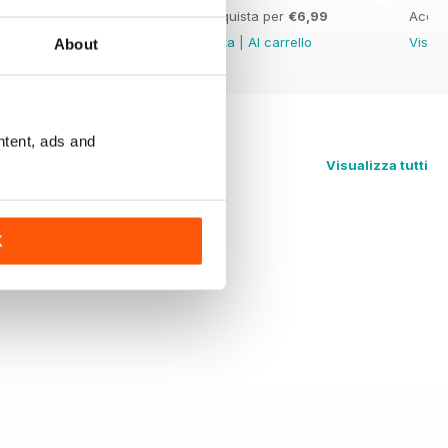
Acquista per
€6,99
Acquista per
€6,99
Acqui
Vista
|
Al carrello
Vista
|
Al carrello
Vista
About
ntent, ads and
Visualizza tutti
K