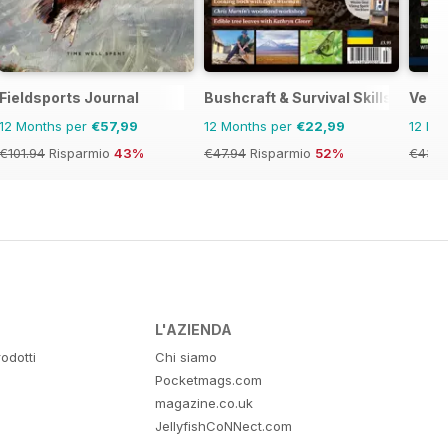
Fieldsports Journal
Bushcraft & Survival Skills Magaz
Verti
12 Months per
€57,99
12 Months per
€22,99
12 Mo
€101.94
Risparmio
43%
€47.94
Risparmio
52%
€43.9
L'AZIENDA
odotti
Chi siamo
Pocketmags.com
magazine.co.uk
JellyfishCoNNect.com