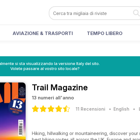
AVIAZIONE & TRASPORTI
TEMPO LIBERO
lmente si sta visualizzando la versione Italy del sito.
Volete passare al vostro sito locale?
Trail Magazine
13 numeri all'anno
11 Recensioni
• English
•
Hiking, hillwalking or mountaineering, discover you
best hiking routes all across the UK, Europe and ar