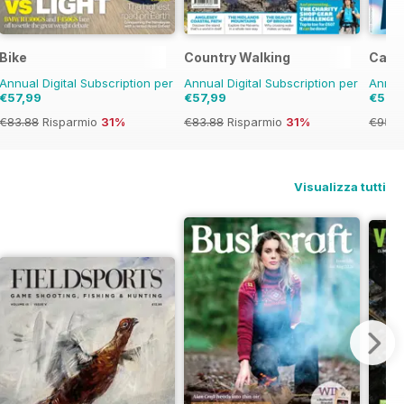
Bike
Country Walking
Car
Annual Digital Subscription per
Annual Digital Subscription per
Annual
€57,99
€57,99
€57,
€83.88
Risparmio
31%
€83.88
Risparmio
31%
€95.8
Visualizza tutti