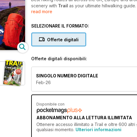
scenery with
Trail
as your ultimate hillwalking guide
read more
From the latest hiking gear and camping equipment t
inspires a real love of nature and takes your relati
SELEZIONARE IL FORMATO:
Prepare to head for hills and make fantastic mem
Offerte digitali
magazine today. Enjoy each monthly issue on-th
Offerte digitali disponibili:
SINGOLO NUMERO DIGITALE
Feb-26
Disponibile con
ABBONAMENTO ALLA LETTURA ILLIMITATA
Ottenere
accesso illimitato
a Trail e oltre 600 altri
qualsiasi momento.
Ulteriori informazioni