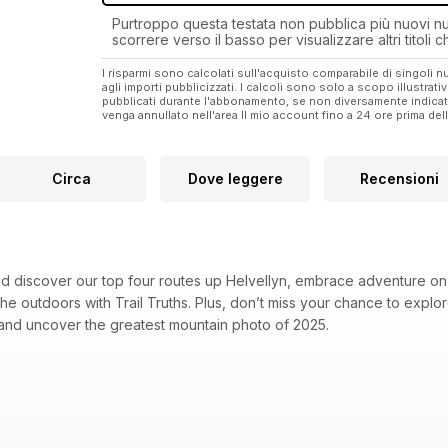
Purtroppo questa testata non pubblica più nuovi num
scorrere verso il basso per visualizzare altri titoli
I risparmi sono calcolati sull'acquisto comparabile di singoli
agli importi pubblicizzati. I calcoli sono solo a scopo illustrati
pubblicati durante l'abbonamento, se non diversamente indic
venga annullato nell'area Il mio account fino a 24 ore prima d
Circa
Dove leggere
Recensioni
nd discover our top four routes up Helvellyn, embrace adventure on 
he outdoors with Trail Truths. Plus, don’t miss your chance to expl
and uncover the greatest mountain photo of 2025.