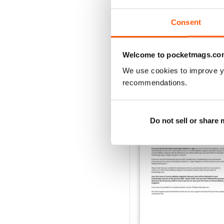
Acquista per
€6,99
Vista
|
Al carrello
Consent
Welcome to pocketmags.co
We use cookies to improve y
SPECIAL EDITIONS
recommendations.
Do not sell or share