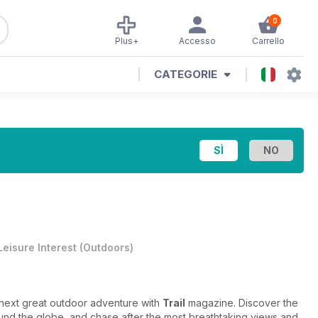
0
Plus+
Accesso
Carrello
CATEGORIE
Leisure Interest
(
Outdoors
)
r next great outdoor adventure with
Trail
magazine. Discover the
ound the globe, and chase after the most breathtaking views and