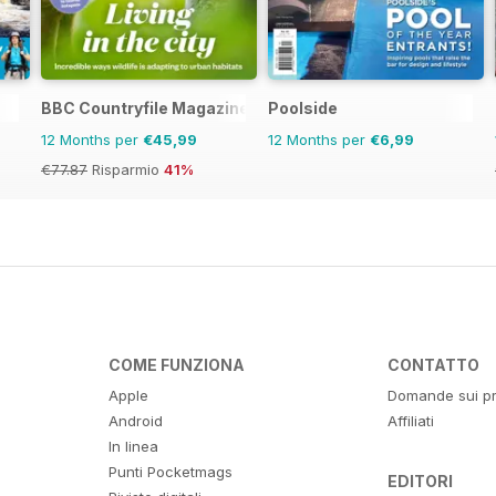
BBC Countryfile Magazine
Poolside
12 Months per
€45,99
12 Months per
€6,99
€77.87
Risparmio
41%
COME FUNZIONA
CONTATTO
Apple
Domande sui pr
Android
Affiliati
In linea
Punti Pocketmags
EDITORI