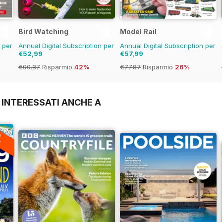
Bird Watching
Model Rail
n per
Annual Digital Subscription per
Annual Digital Subscription per
€52,99
€57,99
€90.87
Risparmio
42%
€77.87
Risparmio
26%
 INTERESSATI ANCHE A
A
F