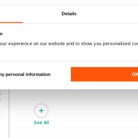
Acquista per
€6,99
Acquista per
€6,99
Vista
|
Al carrello
Vista
|
Al carrello
Details
m
our experience on our website and to show you personalised co
 my personal information
O
+
See All