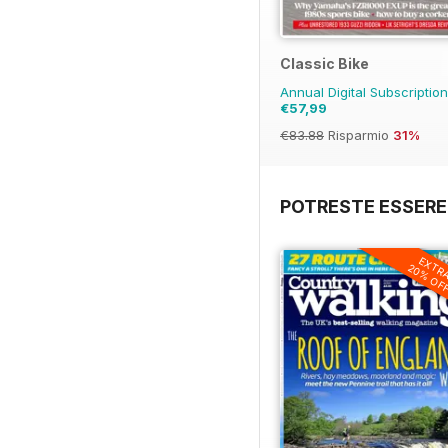
Classic Bike
Annual Digital Subscriptio
€57,99
€83.88
Risparmio
31%
POTRESTE ESSERE
EXTR
20% OF