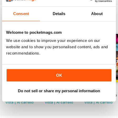
Consent
Details
About
EDIZIONI INDIETRO
Visualizza tutti
Welcome to pocketmags.com
We use cookies to improve your experience on our
website and to show you personalised content, ads and
recommendations.
OK
June
May
April
Do not sell or share my personal information
Acquista per
€5,99
Acquista per
€5,99
Acquista per
€5,99
Vista
|
Al carrello
Vista
|
Al carrello
Vista
|
Al carrello