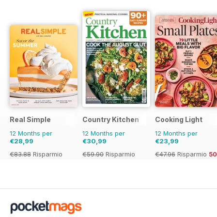
Real Simple
Country Kitchen
Cooking Light
12 Months per
12 Months per
12 Months per
€28,99
€30,99
€23,99
€83.88
Risparmio
€59.90
Risparmio
€47.96
Risparmio
5
65%
48%