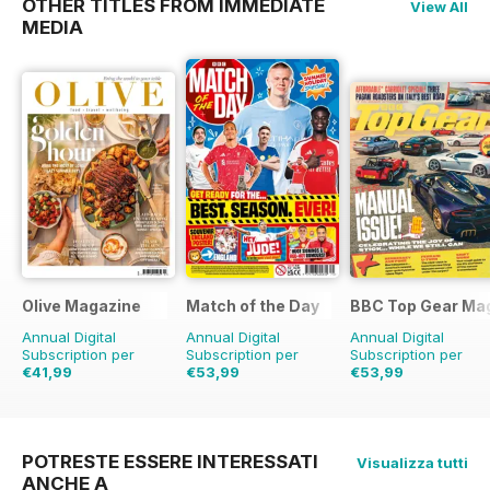
OTHER TITLES FROM IMMEDIATE
View All
MEDIA
Olive Magazine
Match of the Day
BBC Top Gear Ma
Annual Digital
Annual Digital
Annual Digital
Subscription per
Subscription per
Subscription per
€41,99
€53,99
€53,99
€142.87
Risparmio
€124.75
Risparmio
€90.87
Risparmio
4
71%
57%
POTRESTE ESSERE INTERESSATI
Visualizza tutti
ANCHE A