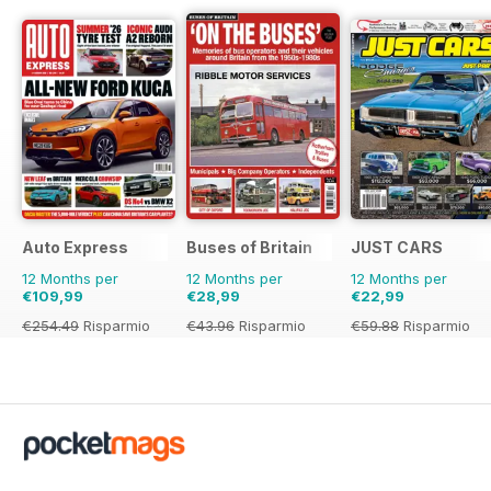
Auto Express
Buses of Britain
JUST CARS
12 Months per
12 Months per
12 Months per
€109,99
€28,99
€22,99
€254.49
Risparmio
€43.96
Risparmio
€59.88
Risparmio
57%
34%
62%