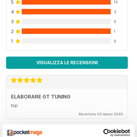
5
13
4
3
3
0
2
1
1
0
VISUALIZZA LE RECENSIONI
ELABORARE GT TUNING
top
Recensito 03 marzo 2020