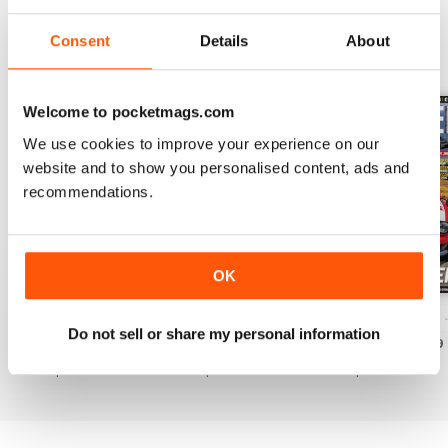
Consent
Details
About
EDIZIONI INDIETRO
Visualizza tutti
Welcome to pocketmags.com
We use cookies to improve your experience on our
website and to show you personalised content, ads and
recommendations.
OK
ELABORARE 298 - 2026
ELABORARE 297 - 2026
ELABORARE 296 
Do not sell or share my personal information
Acquista per
€4,99
Acquista per
€5,99
Acquista per
€5,99
Vista
|
Al carrello
Vista
|
Al carrello
Vista
|
Al carrello