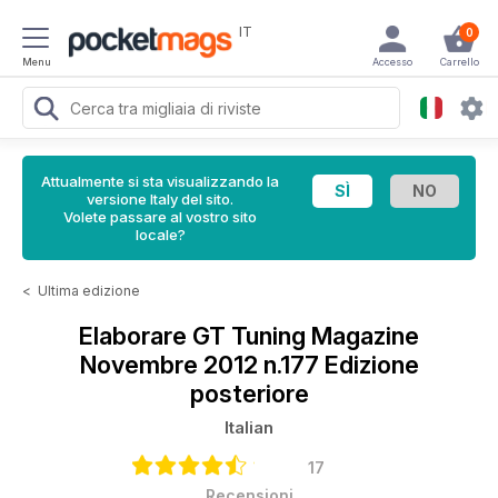
IT
0
Menu
Accesso
Carrello
Attualmente si sta visualizzando la
versione Italy del sito.
Volete passare al vostro sito
locale?
<
Ultima edizione
Elaborare GT Tuning Magazine
Novembre 2012 n.177 Edizione
posteriore
Italian
17
Recensioni