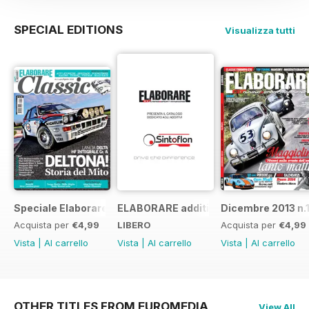
SPECIAL EDITIONS
Visualizza tutti
Speciale Elaborare Classic n.1
ELABORARE additivi
Dicembre 2013 n.
Acquista per
€4,99
LIBERO
Acquista per
€4,99
Vista
|
Al carrello
Vista
|
Al carrello
Vista
|
Al carrello
OTHER TITLES FROM EUROMEDIA
View All