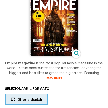
Empire magazine
is the most popular movie magazine in the
world - a true blockbuster title for film fanatics, covering the
biggest and best films to grace the big screen. Featuring
read more
honest reviews of all the latest movies to hit the cinema,
along with frank, eye-opening interviews with the world’s
biggest movie stars,
Empire
is simply the only choice for
SELEZIONARE IL FORMATO:
dedicated film buffs.
Offerte digitali
Reviewing both mainstream box office smash hits and
arthouse films,
Empire
offers readers brutally honest reviews