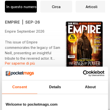
In questo numero
Circa
Articoli
EMPIRE | SEP-26
Empire September 2026
This issue of Empire
commemorates the legacy of Sam
Neill, presenting an insightful
tribute to the revered actor. It
Per saperne di più
features exclusive content on
"The Lord of the Rings: The Rings
of Power," alongside an
exploration of the year’s scariest
film, "Resident Evil." It also
Consent
Details
About
highlights the enduring charm of
Aardman, celebrating fifty years
EDIZIONI INDIETRO
Visualizza tutti
of animation excellence.
Welcome to pocketmags.com