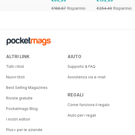
€69,99
€159,99
€168.87
Risparmio
€254.49
Risparmio
59%
37%
ALTRI LINK
AIUTO
Tutti i titoli
Supporto & FAQ
Nuovi titoli
Assistenza via e-mail
Best Selling Magazines
REGALI
Riviste gratuite
Come funziona il regalo
Pocketmags Blog
Aiuto per i regali
I nostri editori
Plus+ per le aziende