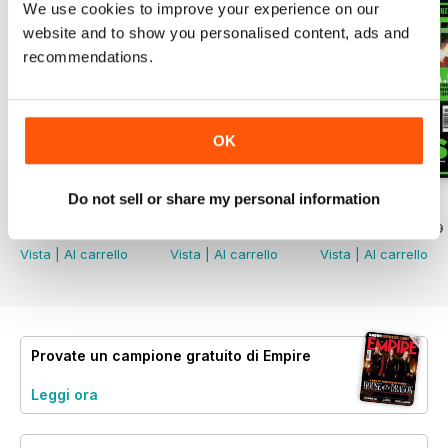
We use cookies to improve your experience on our
Featured:
- A retrospective on Sam Neill's
website and to show you personalised content, ads and
impactful career in film
recommendations.
- Exclusive insights from the set of
"The Rings of Power" with a
focus on Sauron's character
OK
- An examination of "Resident
Evil" as a contender for the year’s
scariest film
Do not sell or share my personal information
Aug-26
Jul-26
Summer 26
- A profile on Aardman, marking
Acquista per
€6,99
Acquista per
€6,99
Acquista per
€6,99
half a century in animation
- Olivia Wilde's candid discussion
Vista
|
Al carrello
Vista
|
Al carrello
Vista
|
Al carrello
in "I Want Your Sex"
- Analysis of 4DX technology and
its potential to enhance cinema
experiences
Provate un
campione gratuito
di Empire
Leggi ora