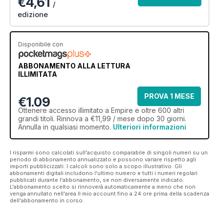
€4,61
/
edizione
Disponibile con
ABBONAMENTO ALLA LETTURA
ILLIMITATA
PROVA 1 MESE
€1.09
Ottenere
accesso illimitato
a Empire e oltre 600 altri
grandi titoli. Rinnova a €11,99 / mese dopo 30 giorni.
Annulla in qualsiasi momento.
Ulteriori informazioni
I risparmi sono calcolati sull'acquisto comparabile di singoli numeri su un
periodo di abbonamento annualizzato e possono variare rispetto agli
importi pubblicizzati. I calcoli sono solo a scopo illustrativo. Gli
abbonamenti digitali includono l'ultimo numero e tutti i numeri regolari
pubblicati durante l'abbonamento, se non diversamente indicato.
L'abbonamento scelto si rinnoverà automaticamente a meno che non
venga annullato nell'area Il mio account fino a 24 ore prima della scadenza
dell'abbonamento in corso.