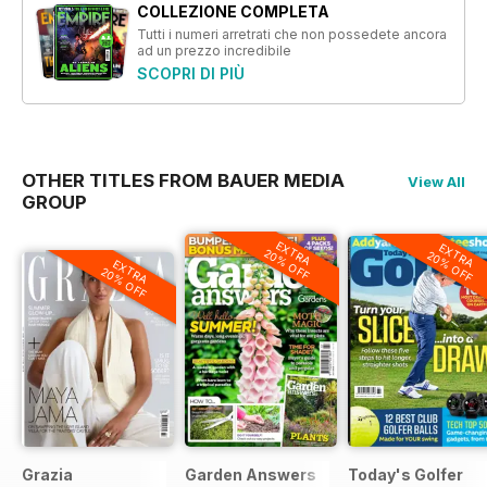
COLLEZIONE COMPLETA
Tutti i numeri arretrati che non possedete ancora
ad un prezzo incredibile
SCOPRI DI PIÙ
OTHER TITLES FROM BAUER MEDIA
View All
GROUP
EXTRA
EXTRA
20% OFF
20% OFF
EXTRA
20% OFF
Grazia
Garden Answers
Today's Golfer