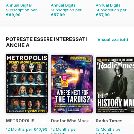
Annual Digital
Annual Digital
Annual Digital
Subscription per
Subscription per
Subscription per
€69,99
€57,99
€57,99
€129.74
Risparmio
€83.88
Risparmio
31%
€90.87
Risparmio
46%
36%
POTRESTE ESSERE INTERESSATI
Visualizza tutti
ANCHE A
METROPOLIS
Doctor Who Magazine
Radio Times
12 Months per
€47,99
12 Months per
12 Months per