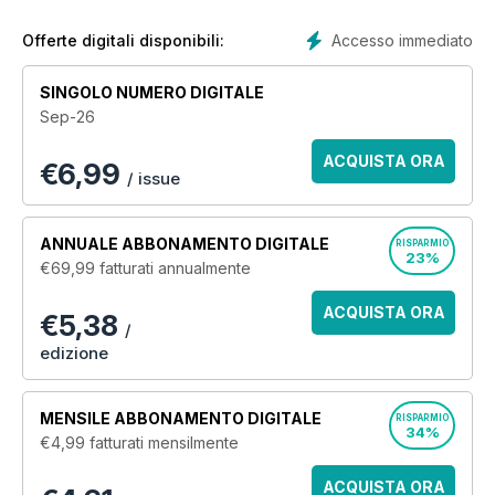
of the latest releases and pre-releases. You can expect
behind-the-scenes coverage of the industry’s most exclusive
Accesso immediato
Offerte digitali disponibili:
movie sets and all the breaking film news and previews with
your
Empire digital magazine
subscription.
SINGOLO NUMERO DIGITALE
Sep-26
Join the hundreds of thousands of global movie fans
with a monthly Empire digital magazine subscription
ACQUISTA ORA
€
6,99
today - the ultimate movie magazine. Subscribe today!
/ issue
ANNUALE
ABBONAMENTO DIGITALE
RISPARMIO
23%
€69,99
fatturati annualmente
ACQUISTA ORA
€5,38
/
edizione
MENSILE
ABBONAMENTO DIGITALE
RISPARMIO
34%
€4,99
fatturati mensilmente
ACQUISTA ORA