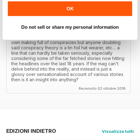
DELVE INTO THE UNDERWORLD OF "DEEP
STATE"
OK
Delve into the Underworld of "Deep State" - A far too
sanitised account of the world of spooks, doesn't
really look into anything "conspiratorial" unless it's a
Do not sell or share my personal information
"conspiracy theory" of said "Western govs"... who all
seem to be increasingly delving into a world all of their
own making full of conspiracies but anyone doubting
said conspiracy theory is a tin foil hat wearer, etc.... a
line that can hardly be taken seriously, especially
considering some of the far fetched stories now hitting
the headlines over the last 18 years. If the mag can't
delve behind into the reality, and instead is just a
glossy over sensationalised account of various stories
then is it an insight into anything?
Recensito 02 ottobre 2018
EDIZIONI INDIETRO
Visualizza tutti