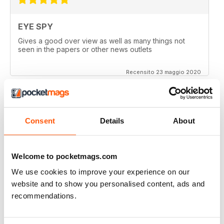
EYE SPY
Gives a good over view as well as many things not
seen in the papers or other news outlets
Recensito 23 maggio 2020
Consent
Details
About
EYE SPY
Always very interesting reading. I have read and
studied about spys for over 25 years. Great magazine.
Keep up the good work. God Bless. Gary Hollen
Welcome to pocketmags.com
We use cookies to improve your experience on our
Recensito 04 aprile 2020
website and to show you personalised content, ads and
recommendations.