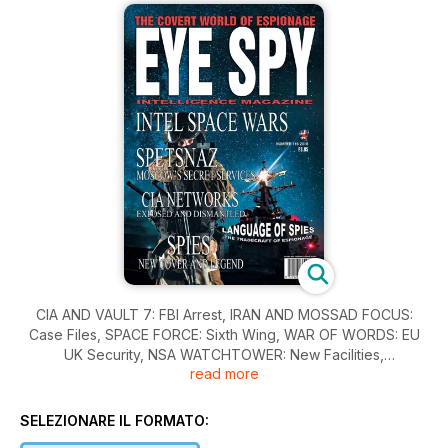
CIA AND VAULT 7: FBI Arrest, IRAN AND MOSSAD FOCUS:
Case Files, SPACE FORCE: Sixth Wing, WAR OF WORDS: EU
UK Security, NSA WATCHTOWER: New Facilities,
read more
EXTRAORDINARY RENDITION: Apology from UK Government,
THE ALLIANCE: Brexit Fears, THE EDICT: Secret Russian
Military Units, ORIGINS: Downfall of CIA Spy Network in China,
SELEZIONARE IL FORMATO:
SEA DRAGON: Top Secret US Navy project, DOXING: New