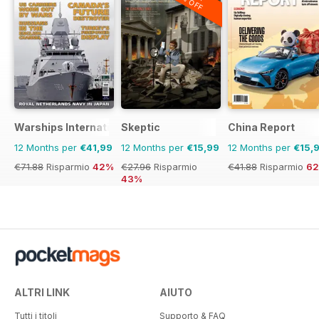
Warships International Fleet Review
Skeptic
China Report
12 Months per
€41,99
12 Months per
€15,99
12 Months per
€15,
€71.88
Risparmio
42%
€27.96
Risparmio
€41.88
Risparmio
6
43%
ALTRI LINK
AIUTO
Tutti i titoli
Supporto & FAQ