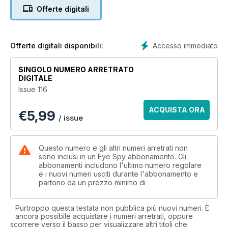
Cover and Legend Guidelines, NO FUNERAL IN KIEV: Ukraine
Offerte digitali
ruse plus a look at historical examples of Kremlin-backed 'kill’
missions, ISIS MID-2018 OVERVIEW: Files and Commentary,
TIMELESS INTELLIGENCE/INTEL DIGEST: A Candid Overview,
THE DECEPTIVE FACTOR PART 13: Maskirova, THE
Accesso immediato
Offerte digitali disponibili:
INTELLIGENCE MEN: North Korea Nuclear Breakthrough,
LANGUAGE OF SPIES: A-Z, Plus, Mike Pompeo, Andrew
SINGOLO NUMERO ARRETRATO
Parker, Abdel Hakin Belhaj, Jeremy Fleming, Vladimir Lenin,
DIGITALE
Arkady Babchenko, Joseph Fredericks, Vladimir Putin, New
Issue 116
Book Releases and much more....
ACQUISTA ORA
€
5,99
/ issue
Questo numero e gli altri numeri arretrati non
sono inclusi in un Eye Spy abbonamento. Gli
abbonamenti includono l'ultimo numero regolare
e i nuovi numeri usciti durante l'abbonamento e
partono da un prezzo minimo di
Purtroppo questa testata non pubblica più nuovi numeri. È
ancora possibile acquistare i numeri arretrati, oppure
scorrere verso il basso per visualizzare altri titoli che