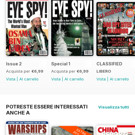
Issue 2
Special 1
CLASSIFIED
Acquista per
€6,99
Acquista per
€6,99
LIBERO
Vista
|
Al carrello
Vista
|
Al carrello
Vista
|
Al carrello
POTRESTE ESSERE INTERESSATI
Visualizza tutti
ANCHE A
EXTRA
20% OFF