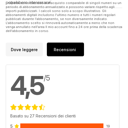
potrebbero interessarvi.
I risparmi sono calcolati sull'acquisto comparabile di singoli numeri su un
periodo di abbonamento annualizzato e possono variare rispetto agli
importi pubblicizzati. I calcoli sono solo a scopo illustrativo. Gli
abbonamenti digitali includono l'ultimo numero e tutti i numeri regolari
pubblicati durante l'abbonamento, se non diversamente indicato.
L'abbonamento scelto si rinnoverà automaticamente a meno che non
venga annullato nell'area Il mio account fino a 24 ore prima della scadenza
dell'abbonamento in corso.
Dove leggere
Recensioni
4,5
/5
Basato su 27 Recensioni dei clienti
5
19