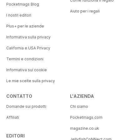
Come funziona il regalo
Pocketmags Blog
Aiuto per i regali
I nostri editori
Plus+ per le aziende
Informativa sulla privacy
California e USA Privacy
Termini e condizioni
Informativa sui cookie
Le mie scelte sulla privacy
CONTATTO
L'AZIENDA
Domande sui prodotti
Chi siamo
Affiliati
Pocketmags.com
magazine.co.uk
EDITORI
JellyfishCoNNect.com