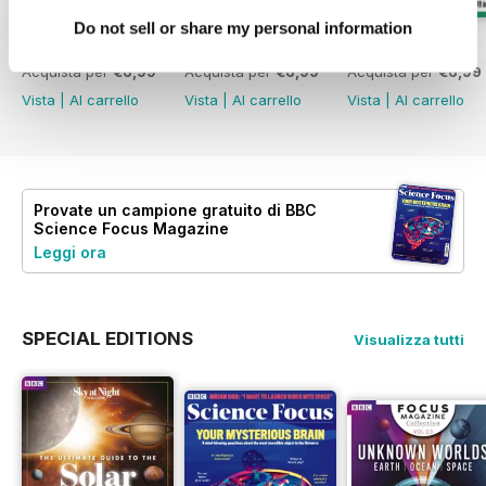
Do not sell or share my personal information
Jul-26
Jun-26
May-26
Acquista per
€6,99
Acquista per
€6,99
Acquista per
€6,99
Vista
|
Al carrello
Vista
|
Al carrello
Vista
|
Al carrello
Provate un
campione gratuito
di BBC
Science Focus Magazine
Leggi ora
SPECIAL EDITIONS
Visualizza tutti