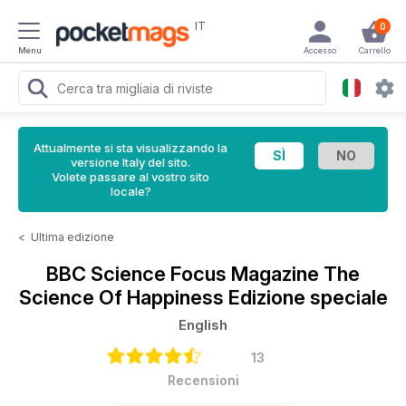
IT
0
Menu
Accesso
Carrello
Attualmente si sta visualizzando la
versione Italy del sito.
Volete passare al vostro sito
locale?
<
Ultima edizione
BBC Science Focus Magazine
The
Science Of Happiness Edizione speciale
English
13
Recensioni