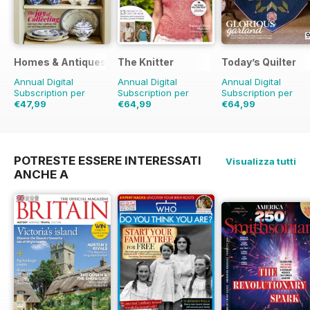
Homes & Antiques Magazine
The Knitter
Today’s Quilter
Annual Digital
Annual Digital
Annual Digital
Subscription per
Subscription per
Subscription per
€47,99
€64,99
€64,99
€90.87
Risparmio
€129.87
Risparmio
€129.87
Risparmio
47%
50%
50%
POTRESTE ESSERE INTERESSATI
Visualizza tutti
ANCHE A