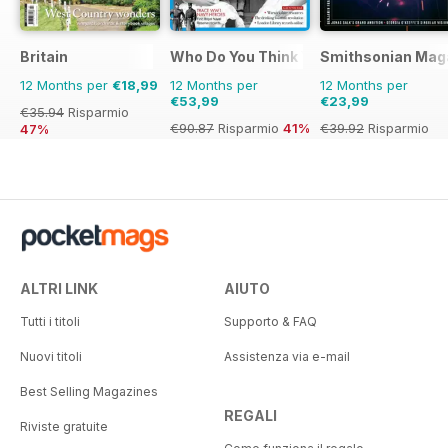
Britain
Who Do You Think You Are?
Smithsonian Mag
12 Months per
€18,99
12 Months per
12 Months per
€53,99
€23,99
€35.94
Risparmio
€90.87
Risparmio
41%
€39.92
Risparmio
47%
40%
ALTRI LINK
AIUTO
Tutti i titoli
Supporto & FAQ
Nuovi titoli
Assistenza via e-mail
Best Selling Magazines
REGALI
Riviste gratuite