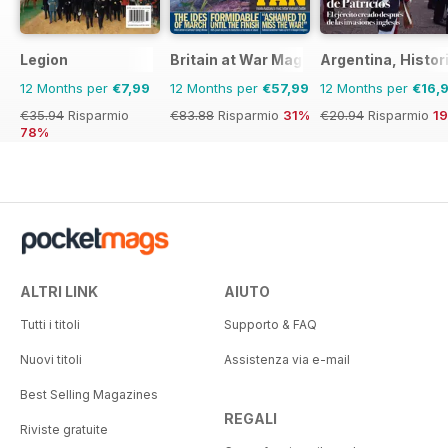
Legion
Britain at War Magazine
Argentina, Histor
12 Months per
€7,99
12 Months per
€57,99
12 Months per
€16,
€35.94
Risparmio
€83.88
Risparmio
31%
€20.94
Risparmio
1
78%
ALTRI LINK
AIUTO
Tutti i titoli
Supporto & FAQ
Nuovi titoli
Assistenza via e-mail
Best Selling Magazines
REGALI
Riviste gratuite