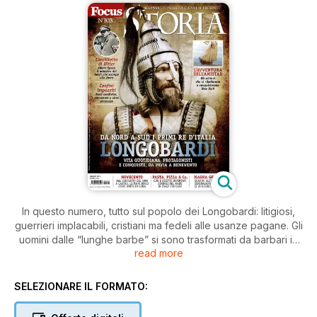
In questo numero, tutto sul popolo dei Longobardi: litigiosi,
guerrieri implacabili, cristiani ma fedeli alle usanze pagane. Gli
uomini dalle “lunghe barbe” si sono trasformati da barbari in
read more
raffinati cultori delle arti, del diritto e della teologia e hanno
(quasi) unificato l’Italia. E inoltre: Stati Uniti vs Cuba, gli schiavi
ribelli dell’Amistad, le meraviglie della Magna Grecia, le storie
SELEZIONARE IL FORMATO:
curiose dei più noti piatti italiani.