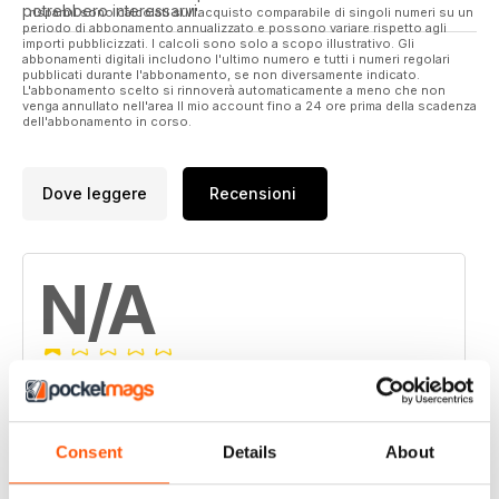
potrebbero interessarvi.
I risparmi sono calcolati sull'acquisto comparabile di singoli numeri su un
periodo di abbonamento annualizzato e possono variare rispetto agli
importi pubblicizzati. I calcoli sono solo a scopo illustrativo. Gli
abbonamenti digitali includono l'ultimo numero e tutti i numeri regolari
pubblicati durante l'abbonamento, se non diversamente indicato.
L'abbonamento scelto si rinnoverà automaticamente a meno che non
venga annullato nell'area Il mio account fino a 24 ore prima della scadenza
dell'abbonamento in corso.
Dove leggere
Recensioni
N/A
Basato su 0 Recensioni dei clienti
5
0
Consent
Details
About
4
0