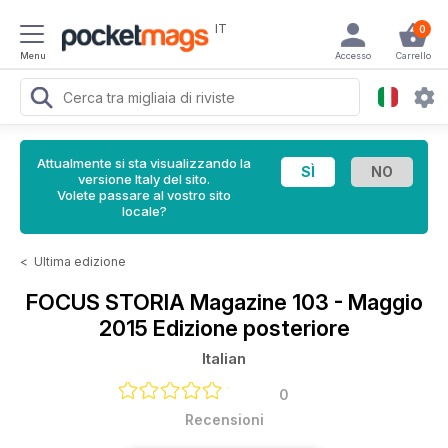
IT
0
Menu
Accesso
Carrello
Attualmente si sta visualizzando la
versione Italy del sito.
Volete passare al vostro sito
locale?
<
Ultima edizione
FOCUS STORIA Magazine
103 - Maggio
2015 Edizione posteriore
Italian
0
Recensioni