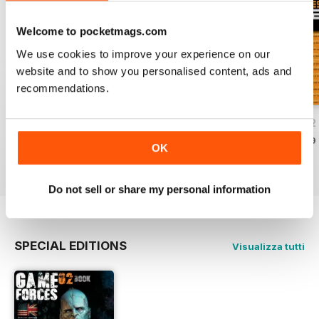
Welcome to pocketmags.com
We use cookies to improve your experience on our
website and to show you personalised content, ads and
recommendations.
GAME FORCES 34
GAME FORCES 33
GAMEFORCES 32
Acquista per
€4,99
Acquista per
€4,99
Acquista per
€4,99
OK
Vista
|
Al carrello
Vista
|
Al carrello
Vista
|
Al carrello
Do not sell or share my personal information
SPECIAL EDITIONS
Visualizza tutti