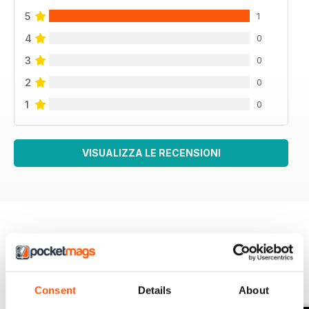
5
1
4
0
3
0
2
0
1
0
VISUALIZZA LE RECENSIONI
EDIZIONI INDIETRO
Visualizza tutti
Consent
Details
About