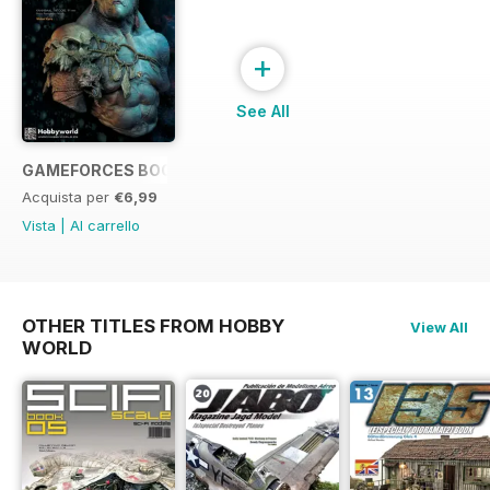
+
See All
GAMEFORCES BOOK 02
Acquista per
€6,99
Vista
|
Al carrello
OTHER TITLES FROM HOBBY
View All
WORLD