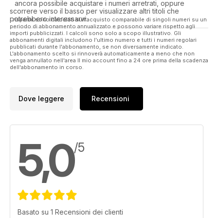
ancora possibile acquistare i numeri arretrati, oppure
scorrere verso il basso per visualizzare altri titoli che
potrebbero interessarvi.
I risparmi sono calcolati sull'acquisto comparabile di singoli numeri su un
periodo di abbonamento annualizzato e possono variare rispetto agli
importi pubblicizzati. I calcoli sono solo a scopo illustrativo. Gli
abbonamenti digitali includono l'ultimo numero e tutti i numeri regolari
pubblicati durante l'abbonamento, se non diversamente indicato.
L'abbonamento scelto si rinnoverà automaticamente a meno che non
venga annullato nell'area Il mio account fino a 24 ore prima della scadenza
dell'abbonamento in corso.
Dove leggere
Recensioni
5,0
/5
Basato su 1 Recensioni dei clienti