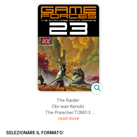
The Raider
Obi-wan Kenobi
The Preacher.TOMO II
read more
3 Bears Interview
Alter to Everblight
EL JUGGERNAUT
SELEZIONARE IL FORMATO:
Necron Lord