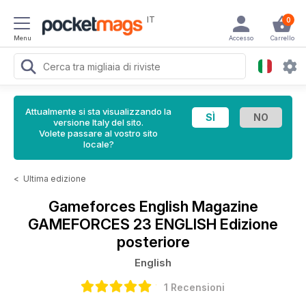
IT
0
Menu
Accesso
Carrello
Attualmente si sta visualizzando la
versione Italy del sito.
Volete passare al vostro sito
locale?
<
Ultima edizione
Gameforces English Magazine
GAMEFORCES 23 ENGLISH Edizione
posteriore
English
1 Recensioni