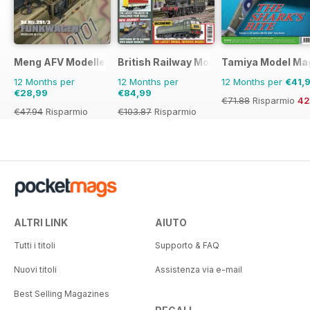
Meng AFV Modeller
British Railway Modelling (BRM)
Tamiya Model Ma
12 Months per
12 Months per
12 Months per
€41,
€28,99
€84,99
€71.88
Risparmio
4
€47.94
Risparmio
€103.87
Risparmio
40%
18%
ALTRI LINK
AIUTO
Tutti i titoli
Supporto & FAQ
Nuovi titoli
Assistenza via e-mail
Best Selling Magazines