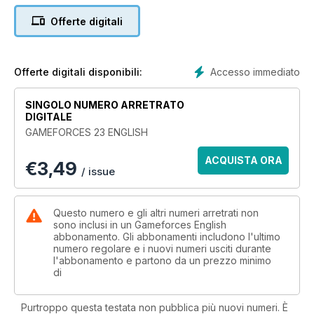
ABADESA GUERRERA
Offerte digitali
Jennifer
Snake-Slayer Conan
Skaven Warlord
Capricornio
Accesso immediato
Offerte digitali disponibili:
Land Rider Ala de Muerte (UPGRADE)
SINGOLO NUMERO ARRETRATO
DIGITALE
GAMEFORCES 23 ENGLISH
ACQUISTA ORA
€
3,49
/ issue
Questo numero e gli altri numeri arretrati non
sono inclusi in un Gameforces English
abbonamento. Gli abbonamenti includono l'ultimo
numero regolare e i nuovi numeri usciti durante
l'abbonamento e partono da un prezzo minimo
di
Purtroppo questa testata non pubblica più nuovi numeri. È