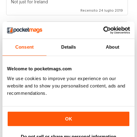
Not just for Ireland
Recensito 24 luglio 2019
THOROUGHLY GOOD READ
Consent
Details
About
Great magazine for the Republic of Ireland
Recensito 20 luglio 2019
Welcome to pocketmags.com
We use cookies to improve your experience on our
website and to show you personalised content, ads and
recommendations.
BEST OF GCN OFFERS!
It's a good magazine for the LGBT community!
OK
Recensito 20 settembre 2017
Do not sell or share my personal information