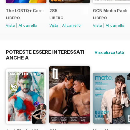
The LGBTQ+ Community Guide
285
GCN Media Pack
LIBERO
LIBERO
LIBERO
Vista
|
Al carrello
Vista
|
Al carrello
Vista
|
Al carrello
POTRESTE ESSERE INTERESSATI
Visualizza tutti
ANCHE A