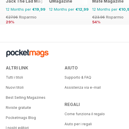
Jack The Lad Magazine
QMagazine
Mate Magazine
12 Months per
€19,99
12 Months per
€12,99
12 Months per
€10,
€27.96
Risparmio
€23.96
Risparmio
29%
54%
ALTRI LINK
AIUTO
Tutti i titoli
Supporto & FAQ
Nuovi titoli
Assistenza via e-mail
Best Selling Magazines
REGALI
Riviste gratuite
Come funziona il regalo
Pocketmags Blog
Aiuto per i regali
I nostri editori