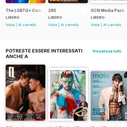
The LGBTQ+ Community Guide
285
GCN Media Pack
LIBERO
LIBERO
LIBERO
Vista
|
Al carrello
Vista
|
Al carrello
Vista
|
Al carrello
POTRESTE ESSERE INTERESSATI
Visualizza tutti
ANCHE A