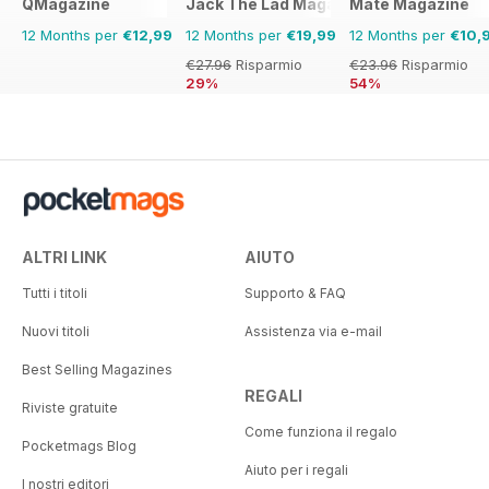
QMagazine
Jack The Lad Magazine
Mate Magazine
12 Months per
€12,99
12 Months per
€19,99
12 Months per
€10,
€27.96
Risparmio
€23.96
Risparmio
29%
54%
ALTRI LINK
AIUTO
Tutti i titoli
Supporto & FAQ
Nuovi titoli
Assistenza via e-mail
Best Selling Magazines
REGALI
Riviste gratuite
Come funziona il regalo
Pocketmags Blog
Aiuto per i regali
I nostri editori