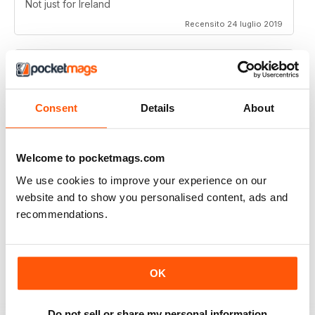
Not just for Ireland
Recensito 24 luglio 2019
THOROUGHLY GOOD READ
Consent
Details
About
Great magazine for the Republic of Ireland
Recensito 20 luglio 2019
Welcome to pocketmags.com
We use cookies to improve your experience on our
website and to show you personalised content, ads and
recommendations.
BEST OF GCN OFFERS!
It's a good magazine for the LGBT community!
OK
Recensito 20 settembre 2017
Do not sell or share my personal information