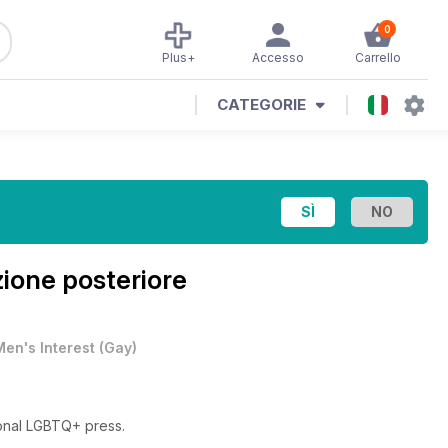
0
Plus+
Accesso
Carrello
CATEGORIE
zione posteriore
Men's Interest
(
Gay
)
ional LGBTQ+ press.