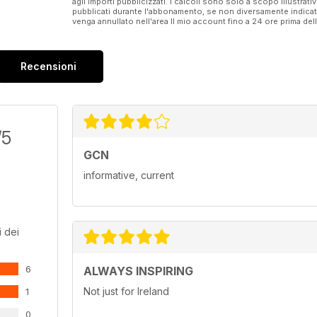
agli importi pubblicizzati. I calcoli sono solo a scopo illustrati
pubblicati durante l'abbonamento, se non diversamente indic
venga annullato nell'area Il mio account fino a 24 ore prima d
Recensioni
/5
GCN
informative, current
 dei
6
ALWAYS INSPIRING
Not just for Ireland
1
0