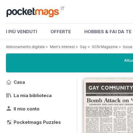
IT
I PIÙ VENDUTI
OFFERTE
HOBBIES & FAI DA TE
Abbonamento digitale
>
Men's Interest
>
Gay
>
GCN Magazine
>
Issue
Attua
Casa
La mia biblioteca
Il mio conto
Pocketmags Puzzles