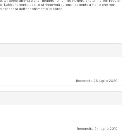
vo. Gli abbonamenti digitali includono l'ultimo numero e tutti i numeri regolari
ato. L'abbonamento scelto si rinnoverà automaticamente a meno che non
ella scadenza dell'abbonamento in corso.
Recensito 26 luglio 2020
Recensito 24 luglio 2019