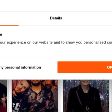
Very detailed reviews of venues in Ireland
Details
m
our experience on our website and to show you personalised co
 my personal information
O