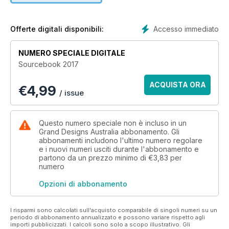
Grand Designs Australia Sourcebook offers over 200 pages
of exciting projects and inspiring products to help you define
your dream build. Included within its pages are case studies
Accesso immediato
Offerte digitali disponibili:
from the Grand Designs Australia TV show, together with
homes by many of Australia’s leading architects and
NUMERO SPECIALE DIGITALE
designers. You’ll find advice on kitchen and bathroom design,
Sourcebook 2017
fixtures and finishes, appliances, lighting, furniture and
furnishings. For the gadget savvy we’ve got all the latest in
ACQUISTA ORA
€
4,99
home tech and entertainment, as well as advice on crafting
/ issue
the ideal outdoor space.
Whatever the scope of your build or renovation, you’ll find a
Questo numero speciale non è incluso in un
wealth of information to set you on the path to a cohesive
Grand Designs Australia abbonamento. Gli
and visually stunning home.
abbonamenti includono l'ultimo numero regolare
e i nuovi numeri usciti durante l'abbonamento e
partono da un prezzo minimo di
€3,83
per
numero
Opzioni di abbonamento
I risparmi sono calcolati sull'acquisto comparabile di singoli numeri su un
periodo di abbonamento annualizzato e possono variare rispetto agli
importi pubblicizzati. I calcoli sono solo a scopo illustrativo. Gli