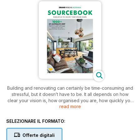
Building and renovating can certainly be time-consuming and
stressful, but it doesn’t have to be. It all depends on how
clear your vision is, how organised you are, how quickly you
read more
can make decisions, and being confident with your final
choices and, of course, your team — those professionals
who will design, detail, build and fit-out your home. Getting
SELEZIONARE IL FORMATO:
those things right up front can make the entire project run
smoothly.
Offerte digitali