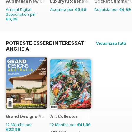
Australian New Car & SUV Buyers Guide
Luxury Kitchens and Bathrooms
Cricket Summer 
Annual Digital
Acquista per
€5,99
Acquista per
€4,99
Subscription per
€6,99
€11.98
Risparmio
42%
POTRESTE ESSERE INTERESSATI
Visualizza tutti
ANCHE A
Grand Designs Australia
Art Collector
12 Months per
12 Months per
€41,99
€22,99