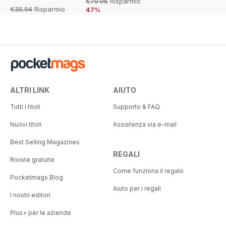
€79.96
Risparmio
€35.94
Risparmio
47%
36%
ALTRI LINK
AIUTO
Tutti i titoli
Supporto & FAQ
Nuovi titoli
Assistenza via e-mail
Best Selling Magazines
REGALI
Riviste gratuite
Come funziona il regalo
Pocketmags Blog
Aiuto per i regali
I nostri editori
Plus+ per le aziende