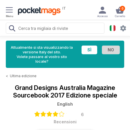
IT
0
Menu
Accesso
Carrello
Attualmente si sta visualizzando la
versione Italy del sito.
Volete passare al vostro sito
locale?
<
Ultima edizione
Grand Designs Australia Magazine
Sourcebook 2017 Edizione speciale
English
6
Recensioni