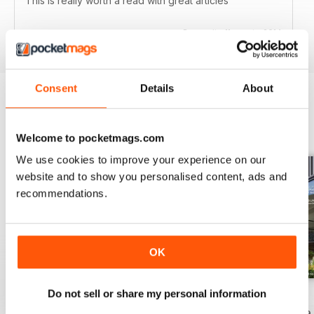
This is really worth a read with great articles
Recensito 11 agosto 2014
Consent
Details
About
EDIZIONI INDIETRO
Visualizza tutti
Welcome to pocketmags.com
We use cookies to improve your experience on our
website and to show you personalised content, ads and
recommendations.
OK
Do not sell or share my personal information
14.5
14.4
14.3
Acquista per
€5,99
Acquista per
€5,99
Acquista per
€5,99