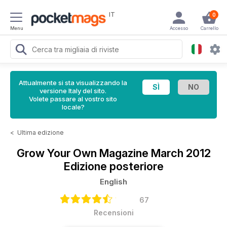
IT
0
Menu
Accesso
Carrello
Attualmente si sta visualizzando la
versione Italy del sito.
Volete passare al vostro sito
locale?
<
Ultima edizione
Grow Your Own Magazine
March 2012
Edizione posteriore
English
67
Recensioni