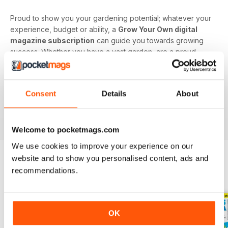
Proud to show you your gardening potential; whatever your
experience, budget or ability, a
Grow Your Own digital
magazine subscription
can guide you towards growing
success. Whether you have a vast garden, are a proud
allotment owner, or have minimal space that you wish to
utilise, this digital magazine will have you digging up
delicious delicacies in no time.
Consent
Details
About
Find value in growing your own fruit and veg. Download
the latest Grow Your Own issue today!
Welcome to pocketmags.com
We use cookies to improve your experience on our
website and to show you personalised content, ads and
recommendations.
EDIZIONI INDIETRO
Visualizza tutti
OK