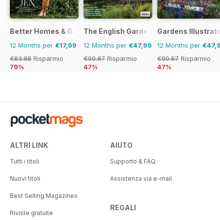
Better Homes & Gardens (US)
The English Garden
Gardens Illustrat
12 Months per
€17,99
12 Months per
€47,99
12 Months per
€47,
€83.88
Risparmio
€90.87
Risparmio
€90.87
Risparmio
79%
47%
47%
ALTRI LINK
AIUTO
Tutti i titoli
Supporto & FAQ
Nuovi titoli
Assistenza via e-mail
Best Selling Magazines
REGALI
Riviste gratuite