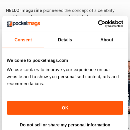
HELLO! magazine
pioneered the concept of a celebrity
wedding exclusive, as well as celebrity baby exclusives.
Consent
Details
About
EDIZIONI INDIETRO
Visualizza tutti
Welcome to pocketmags.com
We use cookies to improve your experience on our
website and to show you personalised content, ads and
recommendations.
OK
1953
1952
1951
Do not sell or share my personal information
Acquista per
€4,99
Acquista per
€4,99
Acquista per
€4,99