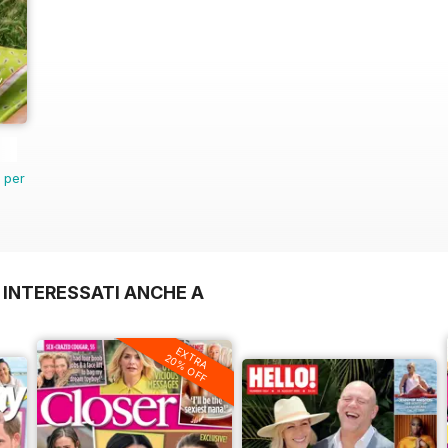
n per
 INTERESSATI ANCHE A
EXTRA
20% OFF