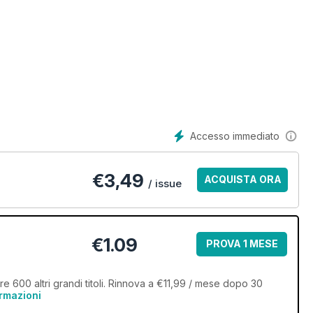
Accesso immediato
€
3,49
ACQUISTA ORA
/ issue
€1.09
PROVA 1 MESE
re 600 altri grandi titoli. Rinnova a €11,99 / mese dopo 30
ormazioni