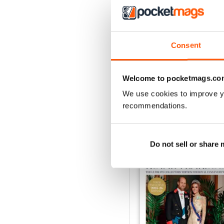
1953
Consent
Acquista per
€4,99
Vista
|
Al carrello
Welcome to pocketmags.co
We use cookies to improve y
recommendations.
SPECIAL EDITIONS
Do not sell or share