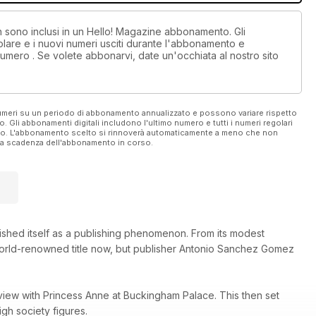
on sono inclusi in un Hello! Magazine abbonamento. Gli
lare e i nuovi numeri usciti durante l'abbonamento e
umero . Se volete abbonarvi, date un'occhiata al nostro sito
 numeri su un periodo di abbonamento annualizzato e possono variare rispetto
vo. Gli abbonamenti digitali includono l'ultimo numero e tutti i numeri regolari
ato. L'abbonamento scelto si rinnoverà automaticamente a meno che non
ella scadenza dell'abbonamento in corso.
lished itself as a publishing phenomenon. From its modest
 world-renowned title now, but publisher Antonio Sanchez Gomez
view with Princess Anne at Buckingham Palace. This then set
gh society figures.