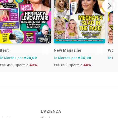
Best
New Magazine
Woma
12 Months per
€28,99
12 Months per
€30,99
12 Mo
€50.49
Risparmio
43%
€60.69
Risparmio
49%
L'AZIENDA