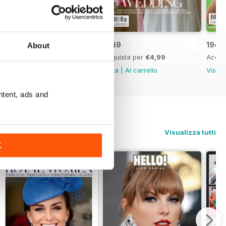
1950
1949
1948
About
Acquista per
€4,99
Acquista per
€4,99
Acqui
Vista
|
Al carrello
Vista
|
Al carrello
Vista
ntent, ads and
Visualizza tutti
K