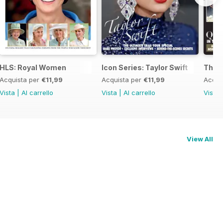
HLS: Royal Women
Icon Series: Taylor Swift
The 
Acquista per
€11,99
Acquista per
€11,99
Acqui
Vista
|
Al carrello
Vista
|
Al carrello
Vista
View All