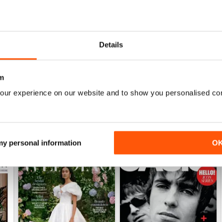
1952
1951
Details
Acquista per
€4,99
Acquista per
€4,99
Vista
|
Al carrello
Vista
|
Al carrello
m
our experience on our website and to show you personalised co
 my personal information
O