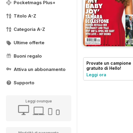
Pocketmags Plus+
Titolo A-Z
Categoria A-Z
Ultime offerte
Buoni regalo
Provate un
campione
gratuito
di Hello!
Attiva un abbonamento
Magazine
Leggi ora
Supporto
Leggi ovunque
Modalità di pagamento