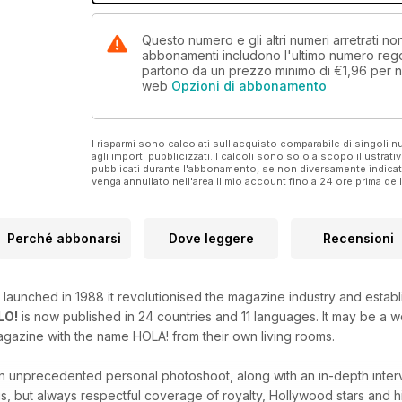
Questo numero e gli altri numeri arretrati n
abbonamenti includono l'ultimo numero rego
partono da un prezzo minimo di
€1,96
per n
web
Opzioni di abbonamento
I risparmi sono calcolati sull'acquisto comparabile di singoli
agli importi pubblicizzati. I calcoli sono solo a scopo illustrati
pubblicati durante l'abbonamento, se non diversamente indic
venga annullato nell'area Il mio account fino a 24 ore prima d
Perché abbonarsi
Dove leggere
Recensioni
launched in 1988 it revolutionised the magazine industry and estab
LO!
is now published in 24 countries and 11 languages. It may be a
agazine with the name HOLA! from their own living rooms.
 an unprecedented personal photoshoot, along with an in-depth inter
s, but always respectful coverage of royalty, Hollywood stars and hi