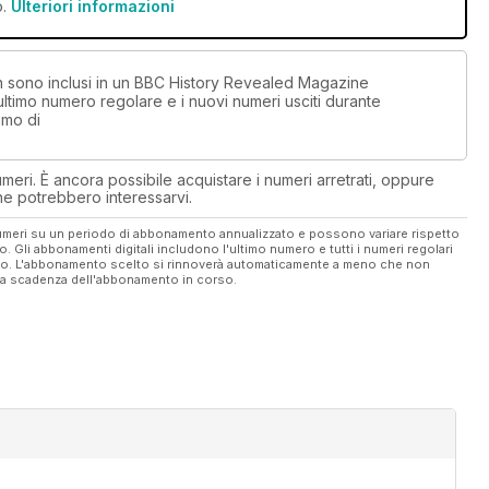
o.
Ulteriori informazioni
non sono inclusi in un BBC History Revealed Magazine
timo numero regolare e i nuovi numeri usciti durante
imo di
eri. È ancora possibile acquistare i numeri arretrati, oppure
 che potrebbero interessarvi.
 numeri su un periodo di abbonamento annualizzato e possono variare rispetto
vo. Gli abbonamenti digitali includono l'ultimo numero e tutti i numeri regolari
ato. L'abbonamento scelto si rinnoverà automaticamente a meno che non
ella scadenza dell'abbonamento in corso.