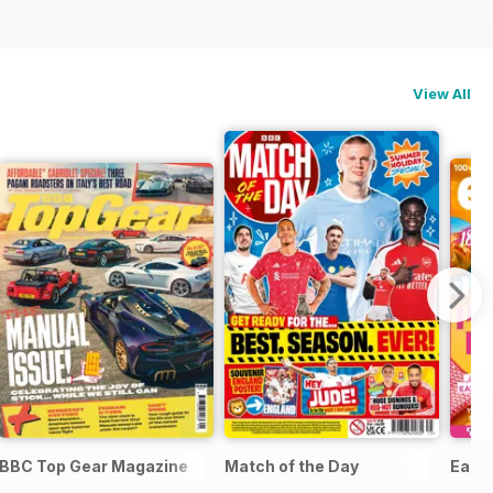
View All
BBC Top Gear Magazine
Match of the Day
Easy