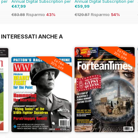
n per
Annual Digital Subscription per
Annual Digital Subscription per
€47,99
€59,99
€83.88
Risparmio
43%
€129.87
Risparmio
54%
 INTERESSATI ANCHE A
EXTRA
20% OFF
EXTRA
20% OFF