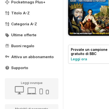
Pocketmags Plus+
Titolo A-Z
Categoria A-Z
Ultime offerte
Buoni regalo
Provate un
campione
gratuito
di BBC
Attiva un abbonamento
History Revealed
Leggi ora
Magazine
Supporto
Leggi ovunque
Modalità di pagamento