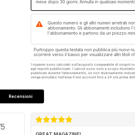
mese dopo 30 giorni. Annulla in qualsiasi moment
Questo numero e gli altri numeri arretrati 
abbonamento. Gli abbonamenti includono l'ul
l'abbonamento e partono da un prezzo min
Purtroppo questa testata non pubblica più nuovi num
scorrere verso il basso per visualizzare altri titoli
I risparmi sono calcolati sull'acquisto comparabile di singoli
agli importi pubblicizzati. I calcoli sono solo a scopo illustrati
pubblicati durante l'abbonamento, se non diversamente indic
venga annullato nell'area Il mio account fino a 24 ore prima d
Recensioni
/5
GREAT MAGAZINE!