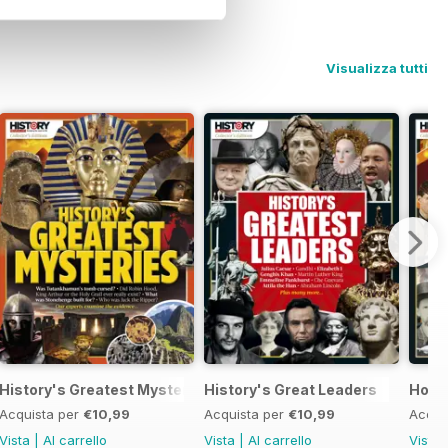
Visualizza tutti
History's Greatest Mysteries
History's Great Leaders
Holly
Acquista per
€10,99
Acquista per
€10,99
Acqui
Vista
|
Al carrello
Vista
|
Al carrello
Vista