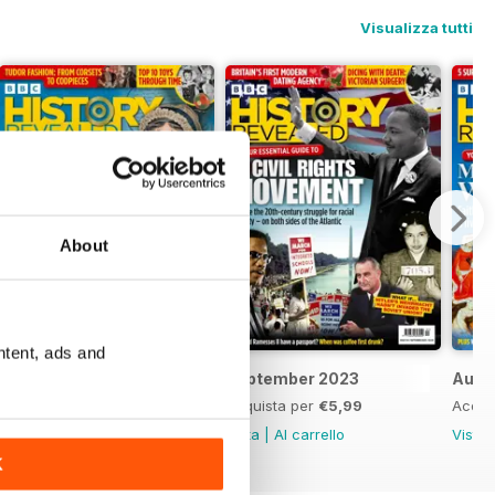
Visualizza tutti
About
ntent, ads and
October 2023
September 2023
Augu
Acquista per
€5,99
Acquista per
€5,99
Acqui
Vista
|
Al carrello
Vista
|
Al carrello
Vista
K