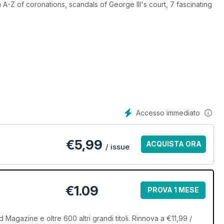
an A-Z of coronations, scandals of George III's court, 7 fascinating
Accesso immediato
€
5,99
ACQUISTA ORA
/ issue
€1.09
PROVA 1 MESE
Magazine e oltre 600 altri grandi titoli. Rinnova a €11,99 /