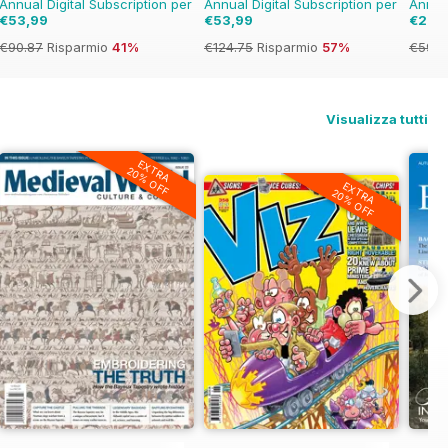
Annual Digital Subscription per
Annual Digital Subscription per
Annual
€53,99
€53,99
€23,
€90.87
Risparmio
41%
€124.75
Risparmio
57%
€59.9
Visualizza tutti
EXTRA
20% OFF
EXTRA
20% OFF