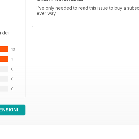
I've only needed to read this issue to buy a subsc
ever way.
i dei
10
1
0
0
0
ENSIONI