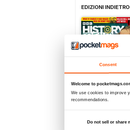
EDIZIONI INDIETRO
Consent
Welcome to pocketmags.co
We use cookies to improve y
Christmas 2023
recommendations.
Acquista per
€6,99
Vista
|
Al carrello
Do not sell or share