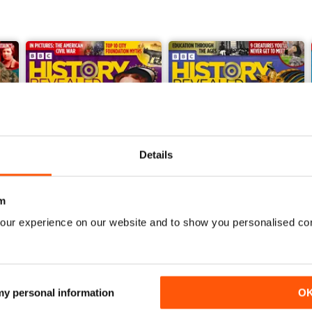
Details
m
our experience on our website and to show you personalised co
December 2023
November 2023
Acquista per
€5,99
Acquista per
€5,99
Vista
|
Al carrello
Vista
|
Al carrello
 my personal information
O