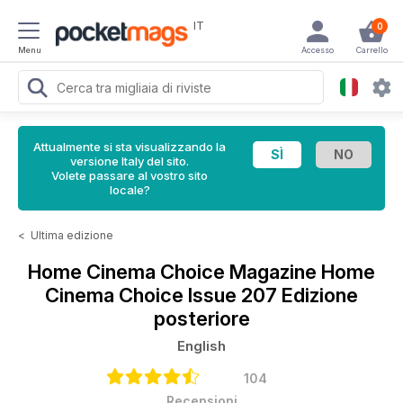
IT
0
Menu
Accesso
Carrello
Attualmente si sta visualizzando la
versione Italy del sito.
Volete passare al vostro sito
locale?
<
Ultima edizione
Home Cinema Choice Magazine
Home
Cinema Choice Issue 207 Edizione
posteriore
English
104
Recensioni