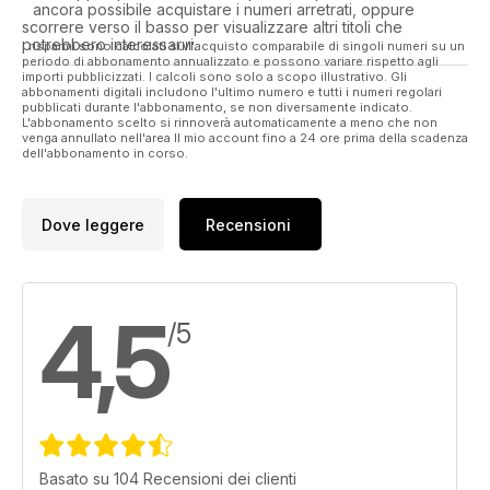
ancora possibile acquistare i numeri arretrati, oppure
scorrere verso il basso per visualizzare altri titoli che
potrebbero interessarvi.
I risparmi sono calcolati sull'acquisto comparabile di singoli numeri su un
periodo di abbonamento annualizzato e possono variare rispetto agli
importi pubblicizzati. I calcoli sono solo a scopo illustrativo. Gli
abbonamenti digitali includono l'ultimo numero e tutti i numeri regolari
pubblicati durante l'abbonamento, se non diversamente indicato.
L'abbonamento scelto si rinnoverà automaticamente a meno che non
venga annullato nell'area Il mio account fino a 24 ore prima della scadenza
dell'abbonamento in corso.
Dove leggere
Recensioni
4,5
/5
Basato su 104 Recensioni dei clienti