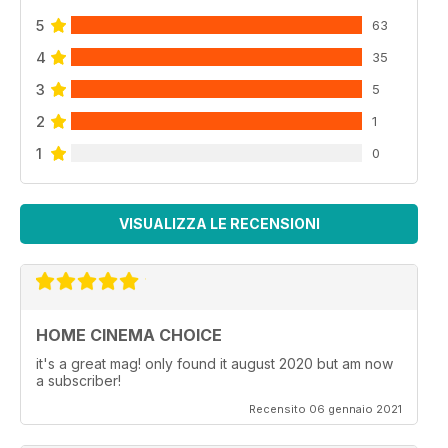
5
63
4
35
3
5
2
1
1
0
VISUALIZZA LE RECENSIONI
HOME CINEMA CHOICE
it's a great mag! only found it august 2020 but am now
a subscriber!
Recensito 06 gennaio 2021