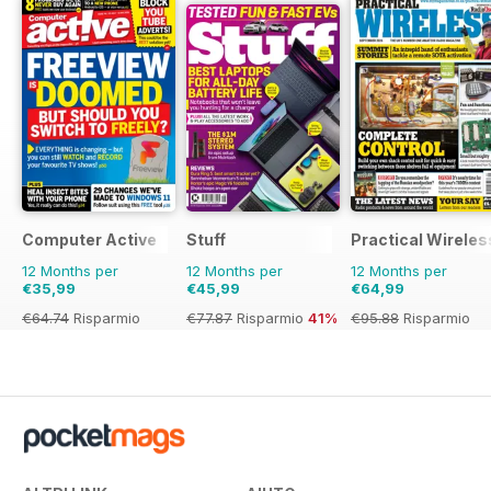
Computer Active
Stuff
Practical Wireles
12 Months per
12 Months per
12 Months per
€35,99
€45,99
€64,99
€64.74
Risparmio
€77.87
Risparmio
41%
€95.88
Risparmio
44%
32%