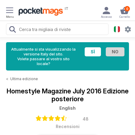
IT
0
Menu
Accesso
Carrello
Attualmente si sta visualizzando la
versione Italy del sito.
Volete passare al vostro sito
locale?
<
Ultima edizione
Homestyle Magazine
July 2016 Edizione
posteriore
English
48
Recensioni