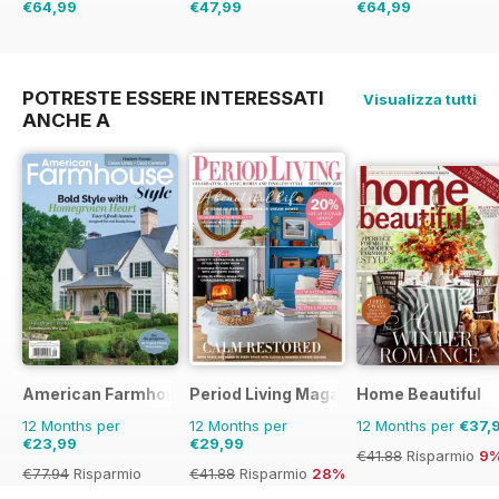
€64,99
€47,99
€64,99
€103.87
Risparmio
€90.87
Risparmio
€129.87
Risparmio
37%
47%
50%
POTRESTE ESSERE INTERESSATI
Visualizza tutti
ANCHE A
American Farmhouse Style
Period Living Magazine
Home Beautiful
12 Months per
12 Months per
12 Months per
€37,
€23,99
€29,99
€41.88
Risparmio
9
€77.94
Risparmio
€41.88
Risparmio
28%
69%