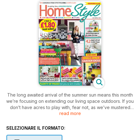
The long awaited arrival of the summer sun means this month
we’re focusing on extending our living space outdoors. If you
don’t have acres to play with, fear not, as we’ve mustered
read more
plenty of simple and cost-effective ways for gardening in a
small space on page 72. If the idea of stepping into the fresh
air appeals, while making a quid or two at the same time, Abbi
SELEZIONARE IL FORMATO:
gives us the low down on trading your wares in her boot sale
boot camp. For those after some real home inspo on a