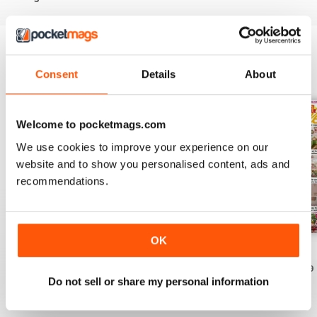
EDIZIONI INDIETRO
Consent
Details
About
Visualizza tutti
Welcome to pocketmags.com
We use cookies to improve your experience on our
website and to show you personalised content, ads and
recommendations.
OK
July 2026
June 2026
May 2026
Acquista per
€3,99
Acquista per
€3,99
Acquista per
€3,49
Do not sell or share my personal information
Vista
|
Al carrello
Vista
|
Al carrello
Vista
|
Al carrello