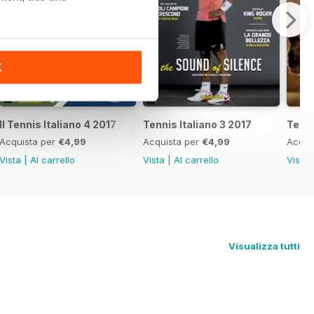
K
Il Tennis Italiano 4 2017
Tennis Italiano 3 2017
Tenni
Acquista per
€4,99
Acquista per
€4,99
Acqui
Vista
|
Al carrello
Vista
|
Al carrello
Vista
Visualizza tutti