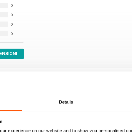
0
0
0
0
ENSIONI
Details
m
our experience on our website and to show you personalised co