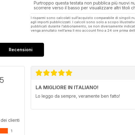
Purtroppo questa testata non pubblica più nuovi num
scorrere verso il basso per visualizzare altri titoli
I risparmi sono calcolati sull'acquisto comparabile di singoli
agli importi pubblicizzati. I calcoli sono solo a scopo illustrati
pubblicati durante l'abbonamento, se non diversamente indic
venga annullato nell'area Il mio account fino a 24 ore prima d
Recensioni
/5
LA MIGLIORE IN ITALIANO!
Lo leggo da sempre, veramente ben fatto!
dei clienti
1