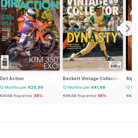
Dirt Action
Beckett Vintage Collector Magazi
Alpin
12 Months per
€25,99
12 Months per
€41,99
12 Mo
€41.94
Risparmio
38%
€95.94
Risparmio
56%
€67.9