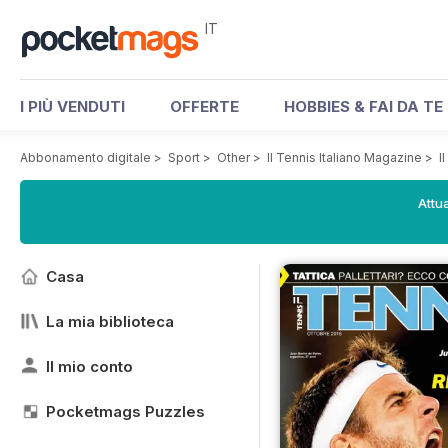
IT
I PIÙ VENDUTI
OFFERTE
HOBBIES & FAI DA TE
Abbonamento digitale
>
Sport
>
Other
>
Il Tennis Italiano Magazine
>
I
Attua
Casa
La mia biblioteca
Il mio conto
Pocketmags Puzzles