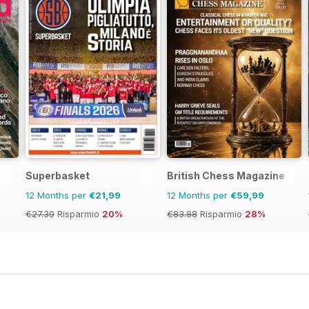
Superbasket
British Chess Magazine
12 Months per
€21,99
12 Months per
€59,99
€27.39
Risparmio
20%
€83.88
Risparmio
28%