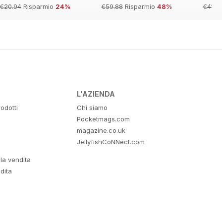
€20.94
Risparmio
24%
€59.88
Risparmio
48%
€41.9
L'AZIENDA
odotti
Chi siamo
Pocketmags.com
magazine.co.uk
JellyfishCoNNect.com
lla vendita
dita