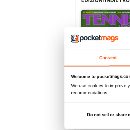
EDIZIONI INDIETRO
Consent
Welcome to pocketmags.co
We use cookies to improve y
recommendations.
Tennis Italiano 7 2017
Acquista per
€4,99
Vista
|
Al carrello
Do not sell or share