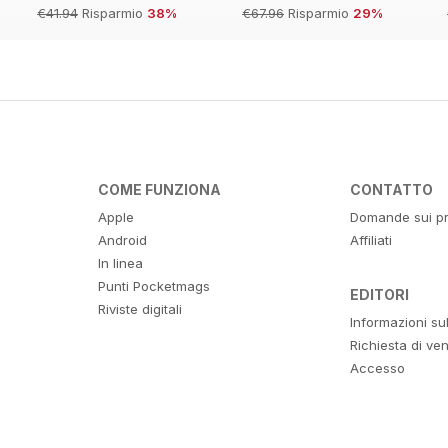
€41.94
Risparmio
38%
€67.96
Risparmio
29%
COME FUNZIONA
CONTATTO
Apple
Domande sui pr
Android
Affiliati
In linea
Punti Pocketmags
EDITORI
Riviste digitali
Informazioni su
Richiesta di ven
Accesso