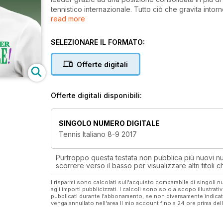
tennistico internazionale. Tutto ciò che gravita into
read more
curiosità e tecniche di gioco, trova spazio tra le pagi
Didattica e agonismo, gare, attrezzatura per il tennis
principali settori di riferimento della rivista che tra i n
SELEZIONARE IL FORMATO:
l’alimentazione. L’autorevolezza dei test è garantita
regolarmente prove di laboratorio. I test di gioco so
Offerte digitali
Offerte digitali disponibili:
SINGOLO NUMERO DIGITALE
Tennis Italiano 8-9 2017
Purtroppo questa testata non pubblica più nuovi num
scorrere verso il basso per visualizzare altri titoli
I risparmi sono calcolati sull'acquisto comparabile di singoli
agli importi pubblicizzati. I calcoli sono solo a scopo illustrati
pubblicati durante l'abbonamento, se non diversamente indic
venga annullato nell'area Il mio account fino a 24 ore prima d