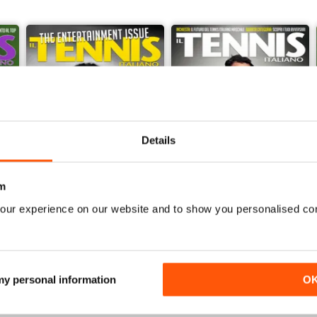
Details
m
our experience on our website and to show you personalised co
Tennis italiano giugno 2017
Tennis Italiano 5 2017
Acquista per
€4,99
Acquista per
€4,99
Vista
|
Al carrello
Vista
|
Al carrello
 my personal information
O