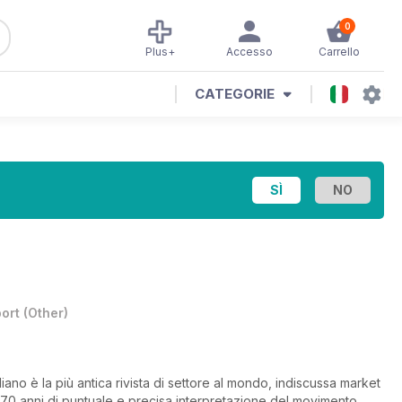
0
Plus+
Accesso
Carrello
CATEGORIE
ort
(
Other
)
aliano è la più antica rivista di settore al mondo, indiscussa market
 70 anni di puntuale e precisa interpretazione del movimento