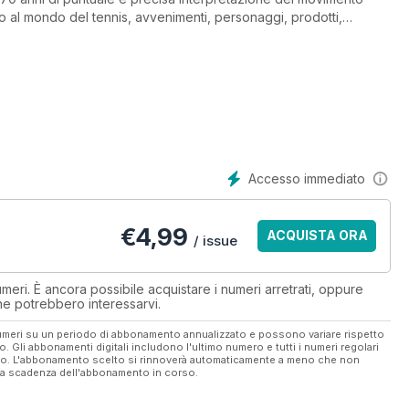
rno al mondo del tennis, avvenimenti, personaggi, prodotti,
ne della rivista.
, abbigliamento sportivo, impiantistica sportiva e turismo sono i
aturali settori collaterali trova il fitness, il benessere e
 da una equipe tecnica, unica nel suo genere, che effettua
no completati sul campo (situato sul tetto della sede Edisport).
Accesso immediato
€
4,99
ACQUISTA ORA
/ issue
eri. È ancora possibile acquistare i numeri arretrati, oppure
 che potrebbero interessarvi.
 numeri su un periodo di abbonamento annualizzato e possono variare rispetto
vo. Gli abbonamenti digitali includono l'ultimo numero e tutti i numeri regolari
ato. L'abbonamento scelto si rinnoverà automaticamente a meno che non
ella scadenza dell'abbonamento in corso.