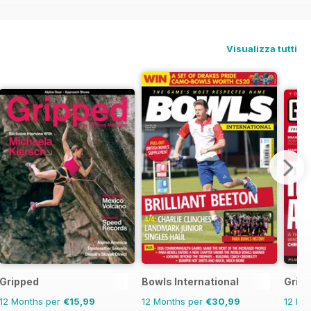
Visualizza tutti
Gripped
Bowls International
Gridi
12 Months per
€15,99
12 Months per
€30,99
12 Mo