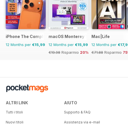
iPhone The Complete Manual
macOS Monterey The Complete Manua
Mac|Life
12 Months per
€15,99
12 Months per
€15,99
12 Months per
€17,
€19.98
Risparmio
20%
€71.88
Risparmio
7
ALTRI LINK
AIUTO
Tutti i titoli
Supporto & FAQ
Nuovi titoli
Assistenza via e-mail