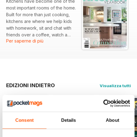
Kitchens have become one of the
most important rooms of the home.
Built for more than just cooking,
kitchens are where we help kids
with homework, sit and chat with
friends over a coffee, watch a
Per saperne di più
weather report or attempt to
replicate favourite cooking show
recipes, hence the need for the
best appliances and accessories.
Kitchen Yearbook provides the
latest product news, trends and
innovations currently on the
EDIZIONI INDIETRO
Visualizza tutti
market, real life projects of
beautiful homes, latest products
and showrooms to inspire, expert
advice and tips from the interior
design world.
Consent
Details
About