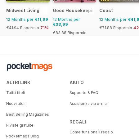
Midwest Living
Good Housekeeping
Coast
12 Months per
€11,99
12 Months per
12 Months per
€41,
€33,99
€41.94
Risparmio
71%
€71.88
Risparmio
4
€83.88
Risparmio
59%
ALTRI LINK
AIUTO
Tutti i titoli
Supporto & FAQ
Nuovi titoli
Assistenza via e-mail
Best Selling Magazines
REGALI
Riviste gratuite
Come funziona il regalo
Pocketmags Blog