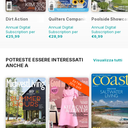
Dirt Action
Quilters Companion
Poolside Showca
Annual Digital
Annual Digital
Annual Digital
Subscription per
Subscription per
Subscription per
€25,99
€28,99
€6,99
€41.94
Risparmio
38%
€41.94
Risparmio
31%
€11.98
Risparmio
42
POTRESTE ESSERE INTERESSATI
Visualizza tutti
ANCHE A
EXTRA
20% OFF