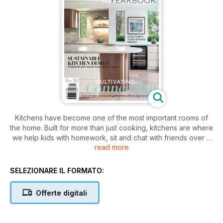
Kitchens have become one of the most important rooms of
the home. Built for more than just cooking, kitchens are where
we help kids with homework, sit and chat with friends over a
read more
coffee, watch a weather report or attempt to replicate
favourite cooking show recipes, hence the need for the best
appliances and accessories.
SELEZIONARE IL FORMATO:
Kitchen Yearbook provides:
Offerte digitali
• Latest product news
• Trends and innovations currently on the market
• Real life projects of beautiful homes