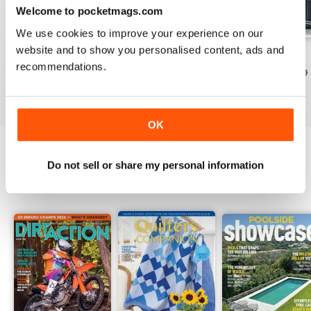
Welcome to pocketmags.com
We use cookies to improve your experience on our
website and to show you personalised content, ads and
Issue 28
Issue 27
Issue 26
recommendations.
Acquista per
€5,99
Acquista per
€4,99
Acquista per
€4,99
Vista
|
Al carrello
Vista
|
Al carrello
Vista
|
Al carrello
OK
Do not sell or share my personal information
OTHER TITLES FROM UNIVERSAL
View All
MAGAZINES