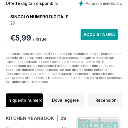
• Latest products and showrooms to inspire
Accesso immediato
Offerte digitali disponibili:
• Expert advice
• Cookbook reviews
SINGOLO NUMERO DIGITALE
• Tips from the interior design world
29
This beautifully put together kitchen renovators guide will no
ACQUISTA ORA
€
5,99
doubt inspire you so download it now and get renovating.
/ issue
I risparmi sono calcolati sull'acquisto comparabile di singoli numeri su un
periodo di abbonamento annualizzato e possono variare rispetto agli
importi pubblicizzati. I calcoli sono solo a scopo illustrativo. Gli
abbonamenti digitali includono l'ultimo numero e tutti i numeri regolari
pubblicati durante l'abbonamento, se non diversamente indicato.
L'abbonamento scelto si rinnoverà automaticamente a meno che non
venga annullato nell'area Il mio account fino a 24 ore prima della scadenza
dell'abbonamento in corso.
In questo numero
Dove leggere
Recensioni
KITCHEN YEARBOOK | 29