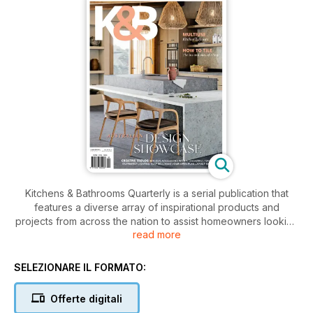
Kitchens & Bathrooms Quarterly is a serial publication that
features a diverse array of inspirational products and
projects from across the nation to assist homeowners looking
read more
to renovate their kitchens and bathrooms.
Loaded with the latest creations from Australia’s premier
SELEZIONARE IL FORMATO:
kitchen and bathroom designers and manufacturers, Kitchens
& Bathrooms Quarterly takes readers on an expedition into
Offerte digitali
the aspirational world of renovation. Providing practical