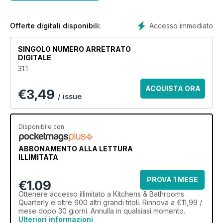
advice on design concerns, product selections and
functional dilemmas, this magazine offers expert
recommendations alongside project showcases, appliance
Accesso immediato
Offerte digitali disponibili:
reviews and creative concepts to arm renovators with
everything needed to help build useful spaces that reflect
SINGOLO NUMERO ARRETRATO
individual design dreams.
DIGITALE
31.1
ACQUISTA ORA
€
3,49
/ issue
Disponibile con
ABBONAMENTO ALLA LETTURA
ILLIMITATA
PROVA 1 MESE
€1.09
Ottenere
accesso illimitato
a Kitchens & Bathrooms
Quarterly e oltre 600 altri grandi titoli. Rinnova a €11,99 /
mese dopo 30 giorni. Annulla in qualsiasi momento.
Ulteriori informazioni