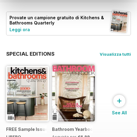
Provate un
campione gratuito
di Kitchens &
Bathrooms Quarterly
Leggi ora
SPECIAL EDITIONS
Visualizza tutti
+
See All
FREE Sample Issue
Bathroom Yearbook #18 | 2014
LIBERO
Acquista per
€6,99