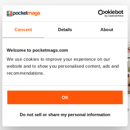
Consent
Details
About
EDIZIONI INDIETRO
Visualizza tutti
Welcome to pocketmags.com
We use cookies to improve your experience on our
website and to show you personalised content, ads and
recommendations.
OK
32.3
32.2
32.1
Acquista per
€5,99
Acquista per
€5,99
Acquista per
€5,99
Do not sell or share my personal information
Vista
|
Al carrello
Vista
|
Al carrello
Vista
|
Al carrello