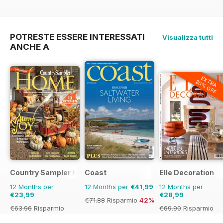
€11.98
Risparmio
42%
€35.94
Risparmio
36%
POTRESTE ESSERE INTERESSATI
Visualizza tutti
ANCHE A
EXTRA
20% OFF
Country Sampler Home
Coast
Elle Decoration
12 Months per
12 Months per
€41,99
12 Months per
€23,99
€28,99
€71.88
Risparmio
42%
€63.96
Risparmio
€69.90
Risparmio
62%
59%