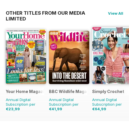
OTHER TITLES FROM OUR MEDIA
View All
LIMITED
Your Home Magazine
BBC Wildlife Magazine
Simply Crochet
Annual Digital
Annual Digital
Annual Digital
Subscription per
Subscription per
Subscription per
€23,99
€41,99
€64,99
€45.37
Risparmio
€77.87
Risparmio
€129.87
Risparmio
47%
46%
50%