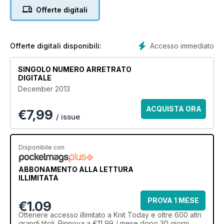
Offerte digitali
Knitting groups are popping up all over the world, and our
resident expert Aneeta Patel gives us the gossip on hers.
Find a group near you with our essential guide to meet-ups in
the UK.
Accesso immediato
Offerte digitali disponibili:
As ever, there’s heaps of great advice, and we talk to top
SINGOLO NUMERO ARRETRATO
designer Ros Badger about her lovely life in craft.
DIGITALE
December 2013
ACQUISTA ORA
€
7,99
/ issue
Disponibile con
ABBONAMENTO ALLA LETTURA
ILLIMITATA
PROVA 1 MESE
€1.09
Ottenere
accesso illimitato
a Knit Today e oltre 600 altri
grandi titoli. Rinnova a €11,99 / mese dopo 30 giorni.