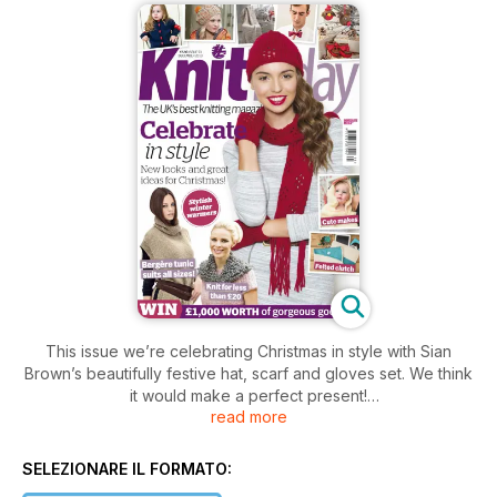
This issue we’re celebrating Christmas in style with Sian
Brown’s beautifully festive hat, scarf and gloves set. We think
it would make a perfect present!
read more
Looking forward to your office shindig? Why not get togged
up in a quick knit from our fun party set? There's something
SELEZIONARE IL FORMATO:
for every occasion!