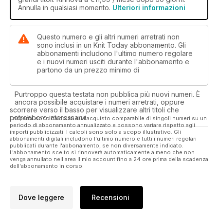
Annulla in qualsiasi momento.
Ulteriori informazioni
Questo numero e gli altri numeri arretrati non
sono inclusi in un Knit Today abbonamento. Gli
abbonamenti includono l'ultimo numero regolare
e i nuovi numeri usciti durante l'abbonamento e
partono da un prezzo minimo di
Purtroppo questa testata non pubblica più nuovi numeri. È
ancora possibile acquistare i numeri arretrati, oppure
scorrere verso il basso per visualizzare altri titoli che
potrebbero interessarvi.
I risparmi sono calcolati sull'acquisto comparabile di singoli numeri su un
periodo di abbonamento annualizzato e possono variare rispetto agli
importi pubblicizzati. I calcoli sono solo a scopo illustrativo. Gli
abbonamenti digitali includono l'ultimo numero e tutti i numeri regolari
pubblicati durante l'abbonamento, se non diversamente indicato.
L'abbonamento scelto si rinnoverà automaticamente a meno che non
venga annullato nell'area Il mio account fino a 24 ore prima della scadenza
dell'abbonamento in corso.
Dove leggere
Recensioni