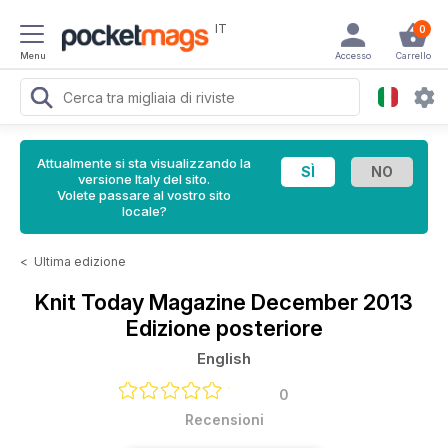
IT
0
Menu
Accesso
Carrello
Attualmente si sta visualizzando la
versione Italy del sito.
Volete passare al vostro sito
locale?
<
Ultima edizione
Knit Today Magazine
December 2013
Edizione posteriore
English
0
Recensioni