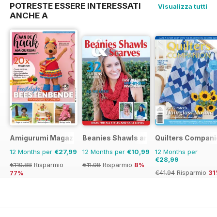
POTRESTE ESSERE INTERESSATI
Visualizza tutti
ANCHE A
Amigurumi Magazine
Beanies Shawls and Scarves
Quilters Compani
12 Months per
€27,99
12 Months per
€10,99
12 Months per
€28,99
€119.88
Risparmio
€11.98
Risparmio
8%
€41.94
Risparmio
31
77%