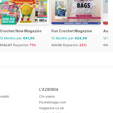
Crochet Now Magazine
Fun Crochet Magazine
Austr
12 Months per
€41,99
12 Months per
€24,99
12 Mo
€142.87
Risparmio
71%
€31.96
Risparmio
22%
€14.9
L'AZIENDA
odotti
Chi siamo
Pocketmags.com
magazine.co.uk