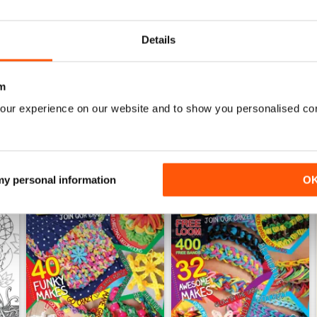
Acquista per
€7,99
Acquista per
€7,99
Vista
|
Al carrello
Vista
|
Al carrello
Details
m
our experience on our website and to show you personalised co
 my personal information
O