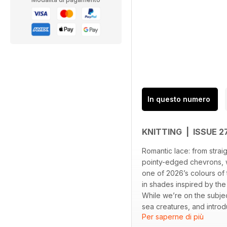
In questo numero
KNITTING | ISSUE 2
Romantic lace: from stra
pointy-edged chevrons, we
one of 2026’s colours of 
in shades inspired by th
While we’re on the subje
sea creatures, and intro
Per saperne di più
Crochet author Lisa Ha, 