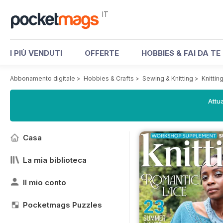
IT
I PIÙ VENDUTI
OFFERTE
HOBBIES & FAI DA TE
Abbonamento digitale
>
Hobbies & Crafts
>
Sewing & Knitting
>
Knitti
Attua
Casa
La mia biblioteca
Il mio conto
Pocketmags Puzzles