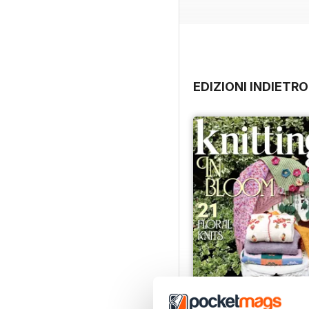
this issue’s fabulous Sum
socks. So pack your beac
EDIZIONI INDIETRO
Issue 270