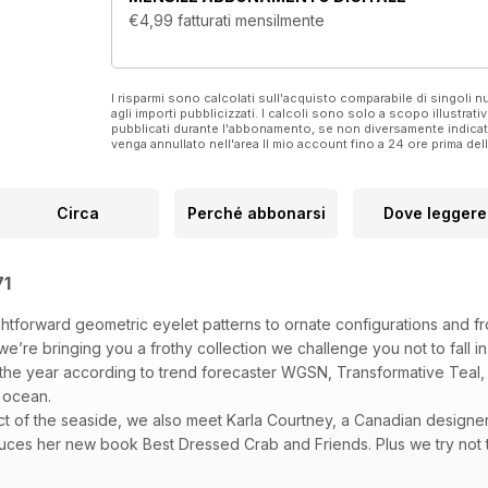
€4,99
fatturati mensilmente
I risparmi sono calcolati sull'acquisto comparabile di singoli
agli importi pubblicizzati. I calcoli sono solo a scopo illustrati
pubblicati durante l'abbonamento, se non diversamente indic
venga annullato nell'area Il mio account fino a 24 ore prima d
Circa
Perché abbonarsi
Dove leggere
71
ightforward geometric eyelet patterns to ornate configurations and
’re bringing you a frothy collection we challenge you not to fall in 
the year according to trend forecaster WGSN, Transformative Teal, a
e ocean.
ct of the seaside, we also meet Karla Courtney, a Canadian designer
duces her new book Best Dressed Crab and Friends. Plus we try not 
learn about colour theory with Jen Dollface and meet Shannon Long 