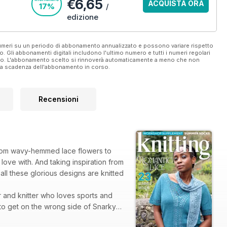
€6,65
ACQUISTA ORA
17%
/
edizione
 numeri su un periodo di abbonamento annualizzato e possono variare rispetto
vo. Gli abbonamenti digitali includono l'ultimo numero e tutti i numeri regolari
ato. L'abbonamento scelto si rinnoverà automaticamente a meno che non
ella scadenza dell'abbonamento in corso.
Recensioni
 from wavy-hemmed lace flowers to
love with. And taking inspiration from
ll these glorious designs are knitted
 and knitter who loves sports and
to get on the wrong side of Snarky
of Blue Fern Yarns, the dyer behind