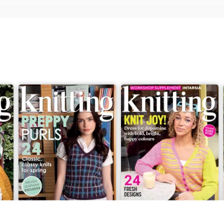
mer Stroll Socks designed by Nicola Furey. And look out for a reader 
h bag with a project or two and get ready for a crafty holiday roma
Issue 269
Issue 268