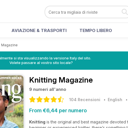
AVIAZIONE & TRASPORTI
TEMPO LIBERO
ng Magazine
lmente si sta visualizzando la versione Italy del sito.
Volete passare al vostro sito locale?
Knitting Magazine
9 numeri all'anno
104 Recensioni
• English
From €6,44 per numero
Knitting
is the original and best magazine devoted 
beginner or experienced knitter, there’s something 