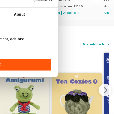
Acquista per
€7,99
Acquista per
€7,99
Acqui
Vista
|
Al carrello
Vista
|
Al carrello
Vista
About
ntent, ads and
Visualizza tutti
K