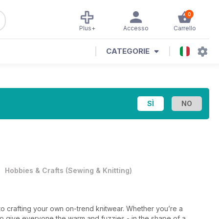
0
Plus+
Accesso
Carrello
CATEGORIE
•
Hobbies & Crafts
(
Sewing & Knitting
)
to crafting your own on-trend knitwear. Whether you’re a
to give everyone the warm and fuzzies - in the shape of a