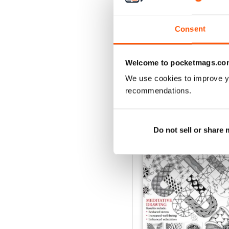
Acquista per
€7,99
Vista
|
Al carrello
Consent
Welcome to pocketmags.co
We use cookies to improve y
SPECIAL EDITIONS
recommendations.
Do not sell or share