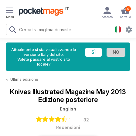
IT
0
Menu
Accesso
Carrello
Attualmente si sta visualizzando la
versione Italy del sito.
Volete passare al vostro sito
locale?
<
Ultima edizione
Knives Illustrated Magazine
May 2013
Edizione posteriore
English
32
Recensioni