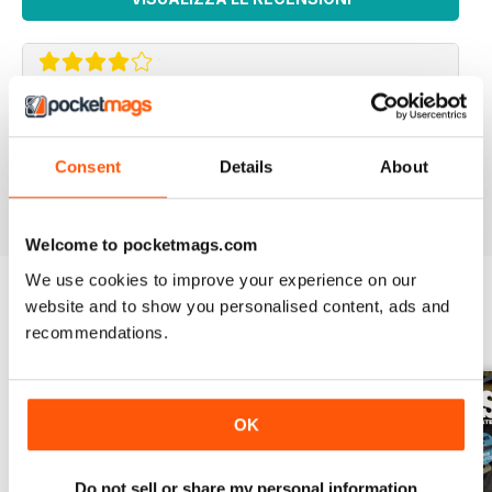
GOOD READ
Good Read
Consent
Details
About
Recensito 21 agosto 2022
Welcome to pocketmags.com
We use cookies to improve your experience on our
website and to show you personalised content, ads and
EDIZIONI INDIETRO
recommendations.
Visualizza tutti
OK
Do not sell or share my personal information