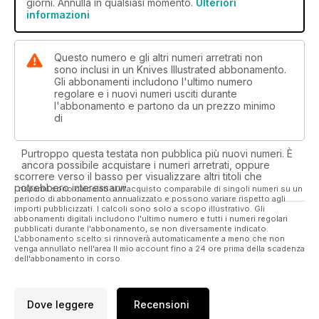
giorni. Annulla in qualsiasi momento.
Ulteriori
informazioni
Questo numero e gli altri numeri arretrati non
sono inclusi in un Knives Illustrated abbonamento.
Gli abbonamenti includono l'ultimo numero
regolare e i nuovi numeri usciti durante
l'abbonamento e partono da un prezzo minimo
di
Purtroppo questa testata non pubblica più nuovi numeri. È
ancora possibile acquistare i numeri arretrati, oppure
scorrere verso il basso per visualizzare altri titoli che
potrebbero interessarvi.
I risparmi sono calcolati sull'acquisto comparabile di singoli numeri su un
periodo di abbonamento annualizzato e possono variare rispetto agli
importi pubblicizzati. I calcoli sono solo a scopo illustrativo. Gli
abbonamenti digitali includono l'ultimo numero e tutti i numeri regolari
pubblicati durante l'abbonamento, se non diversamente indicato.
L'abbonamento scelto si rinnoverà automaticamente a meno che non
venga annullato nell'area Il mio account fino a 24 ore prima della scadenza
dell'abbonamento in corso.
Dove leggere
Recensioni