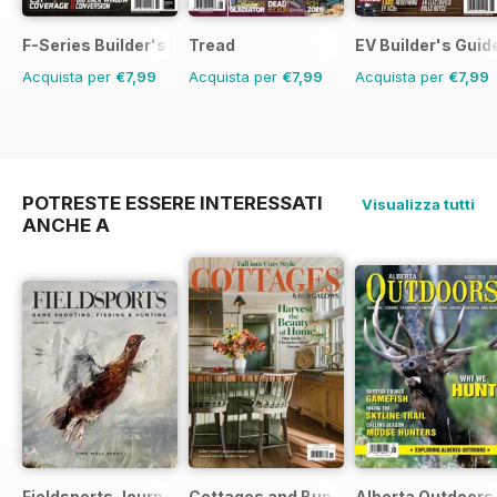
F-Series Builder's Guide
Tread
EV Builder's Guid
Acquista per
€7,99
Acquista per
€7,99
Acquista per
€7,99
POTRESTE ESSERE INTERESSATI
Visualizza tutti
ANCHE A
Fieldsports Journal
Cottages and Bungalows
Alberta Outdoors