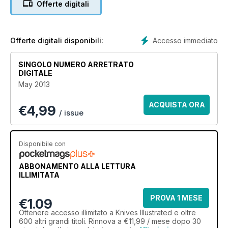
Offerte digitali
2 NEXT TOP MAKERS
4.75 FEET OF SURVIVAL IS IT A KNIFE OR LANCE?
Accesso immediato
Offerte digitali disponibili:
SINGOLO NUMERO ARRETRATO
DIGITALE
May 2013
ACQUISTA ORA
€
4,99
/ issue
Disponibile con
ABBONAMENTO ALLA LETTURA
ILLIMITATA
PROVA 1 MESE
€1.09
Ottenere
accesso illimitato
a Knives Illustrated e oltre
600 altri grandi titoli. Rinnova a €11,99 / mese dopo 30