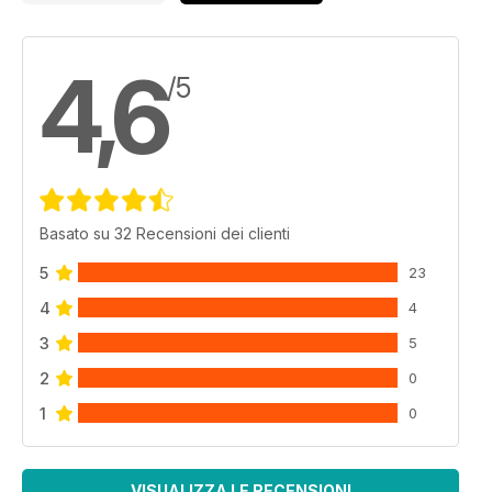
4,6
/5
Basato su 32 Recensioni dei clienti
5
23
4
4
3
5
2
0
1
0
VISUALIZZA LE RECENSIONI