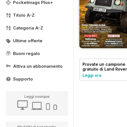
Pocketmags Plus+
Titolo A-Z
Categoria A-Z
Ultime offerte
Buoni regalo
Provate un
campione
Attiva un abbonamento
gratuito
di Land Rover
Owner
Leggi ora
Supporto
Leggi ovunque
Modalità di pagamento