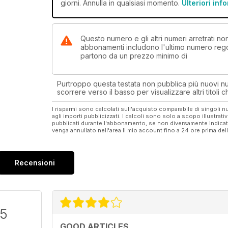
giorni. Annulla in qualsiasi momento.
Ulteriori inf
Questo numero e gli altri numeri arretrati 
abbonamenti includono l'ultimo numero rego
partono da un prezzo minimo di
Purtroppo questa testata non pubblica più nuovi num
scorrere verso il basso per visualizzare altri titoli
I risparmi sono calcolati sull'acquisto comparabile di singoli
agli importi pubblicizzati. I calcoli sono solo a scopo illustrati
pubblicati durante l'abbonamento, se non diversamente indic
venga annullato nell'area Il mio account fino a 24 ore prima d
Recensioni
/5
GOOD ARTICLES