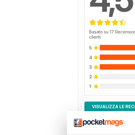
Basato su 17 Recension
clienti
5
4
3
2
1
VISUALIZZA LE REC