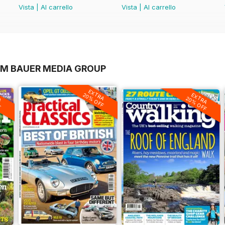
Vista
|
Al carrello
Vista
|
Al carrello
OM BAUER MEDIA GROUP
EXTRA
A
20% OFF
EXTRA
F
20% OFF