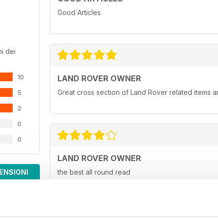
Good Articles
i dei
10
LAND ROVER OWNER
Great cross section of Land Rover related items an
5
2
0
0
LAND ROVER OWNER
ENSIONI
the best all round read