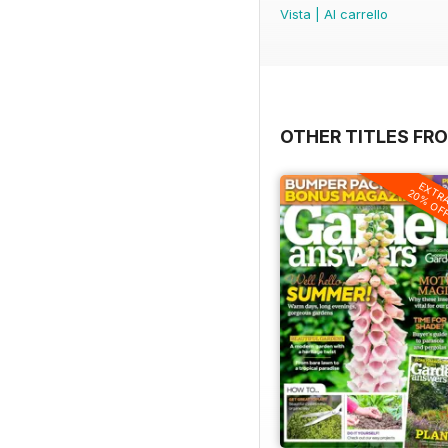
Vista
|
Al carrello
OTHER TITLES FR
EXTR
20% OF