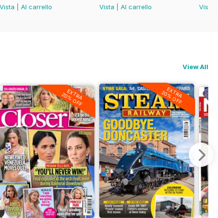
Vista
|
Al carrello
Vista
|
Al carrello
Vista
View All
EXTRA
EXTRA
20% OFF
20% OFF