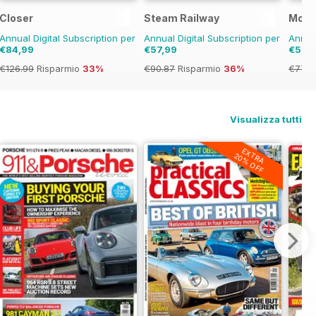
Closer
Steam Railway
Model
Annual Digital Subscription per
Annual Digital Subscription per
Annual
€84,99
€57,99
€57,
€126.99
Risparmio
33%
€90.87
Risparmio
36%
€77.8
Visualizza tutti
EXTRA
20% OFF