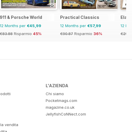
911 & Porsche World
Practical Classics
Elab
12 Months per
€45,99
12 Months per
€57,99
12 Mo
€83.88
Risparmio
45%
€90.87
Risparmio
36%
€29.9
L'AZIENDA
odotti
Chi siamo
Pocketmags.com
magazine.co.uk
JellyfishCoNNect.com
lla vendita
dita