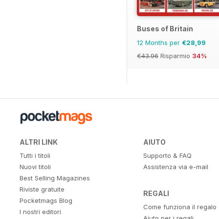
Buses of Britain
12 Months per
€28,99
€43.96
Risparmio
34%
ALTRI LINK
AIUTO
Tutti i titoli
Supporto & FAQ
Nuovi titoli
Assistenza via e-mail
Best Selling Magazines
Riviste gratuite
REGALI
Pocketmags Blog
Come funziona il regalo
I nostri editori
Aiuto per i regali