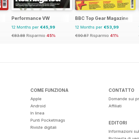
Performance VW
BBC Top Gear Magazine
12 Months per
€45,99
12 Months per
€53,99
€83.88
Risparmio
45%
€90.87
Risparmio
41%
COME FUNZIONA
CONTATTO
Apple
Domande sui pr
Android
Affiliati
In linea
Punti Pocketmags
EDITORI
Riviste digitali
Informazioni su
Richiesta di ven