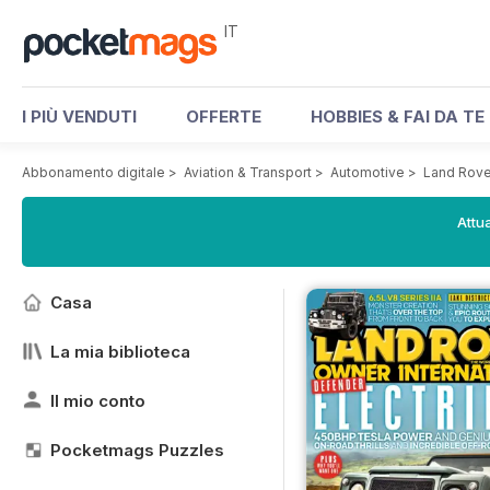
IT
I PIÙ VENDUTI
OFFERTE
HOBBIES & FAI DA TE
Abbonamento digitale
>
Aviation & Transport
>
Automotive
>
Land Rov
Attua
Casa
La mia biblioteca
Il mio conto
Pocketmags Puzzles