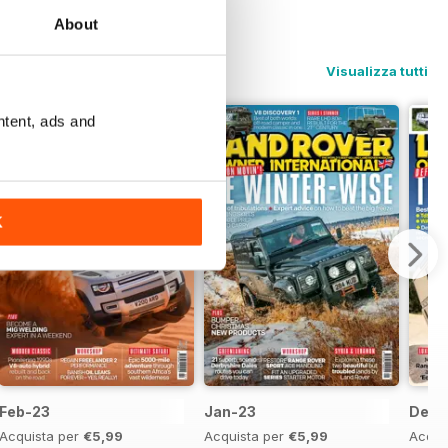
About
Visualizza tutti
ntent, ads and
K
Feb-23
Jan-23
Dec-
Acquista per
€5,99
Acquista per
€5,99
Acqui