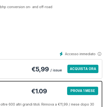
50bhp conversion on- and off-road
nditions along stunning routes
Land Rover’s towing aids to the test
 a better turbo
Accesso immediato
€
5,99
ACQUISTA ORA
/ issue
€1.09
PROVA 1 MESE
tre 600 altri grandi titoli. Rinnova a €11,99 / mese dopo 30