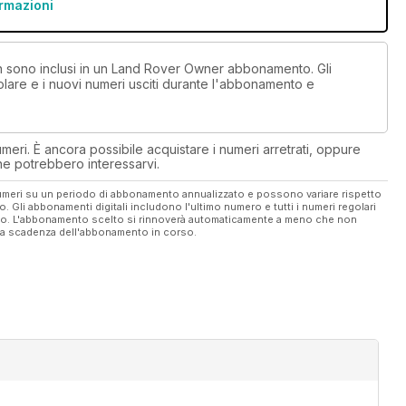
ormazioni
non sono inclusi in un Land Rover Owner abbonamento. Gli
lare e i nuovi numeri usciti durante l'abbonamento e
eri. È ancora possibile acquistare i numeri arretrati, oppure
 che potrebbero interessarvi.
 numeri su un periodo di abbonamento annualizzato e possono variare rispetto
vo. Gli abbonamenti digitali includono l'ultimo numero e tutti i numeri regolari
ato. L'abbonamento scelto si rinnoverà automaticamente a meno che non
ella scadenza dell'abbonamento in corso.