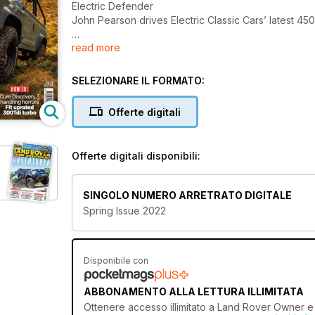
Electric Defender
John Pearson drives Electric Classic Cars’ latest 4
read more
LRO Adventure Trail
Watty goes to Cumbria and battles with ferocious co
SELEZIONARE IL FORMATO:
Towing masterclass
John Pearson reveals all you need to know and puts 
Offerte digitali
Turbo upgrade
Improve your 300Tdi Land Rover’s performance with
Offerte digitali disponibili:
SINGOLO NUMERO ARRETRATO DIGITALE
Spring Issue 2022
Disponibile con
ABBONAMENTO ALLA LETTURA ILLIMITATA
Ottenere
accesso illimitato
a Land Rover Owner e ol