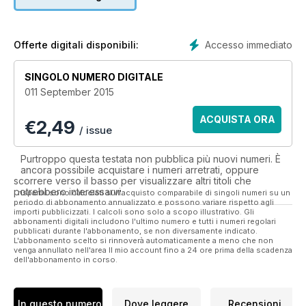
• How to support animal rescue organisations
• Breed information
• Animal rescue event coverage
Accesso immediato
Offerte digitali disponibili:
The information and stories in the magazine will not only
warm your heart, but will help to inspire and equip you with
SINGOLO NUMERO DIGITALE
the information you need to act on matters concerning animal
011 September 2015
welfare, in particular, rescued animals.
ACQUISTA ORA
€
2,49
Donating 50% of profits to animal rescue organisations, this
/ issue
magazine really is committed to the lives and wellbeing of
animals. Download your copy now and help support this
Purtroppo questa testata non pubblica più nuovi numeri. È
invaluable cause.
ancora possibile acquistare i numeri arretrati, oppure
scorrere verso il basso per visualizzare altri titoli che
potrebbero interessarvi.
I risparmi sono calcolati sull'acquisto comparabile di singoli numeri su un
periodo di abbonamento annualizzato e possono variare rispetto agli
importi pubblicizzati. I calcoli sono solo a scopo illustrativo. Gli
abbonamenti digitali includono l'ultimo numero e tutti i numeri regolari
pubblicati durante l'abbonamento, se non diversamente indicato.
L'abbonamento scelto si rinnoverà automaticamente a meno che non
venga annullato nell'area Il mio account fino a 24 ore prima della scadenza
dell'abbonamento in corso.
In questo numero
Dove leggere
Recensioni