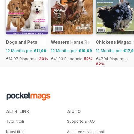
Dogs and Pets
Western Horse Review
Chickens Magazi
12 Months per
€11,99
12 Months per
€19,99
12 Months per
€17,
€14.97
Risparmio
20%
€41.93
Risparmio
52%
€47.94
Risparmio
62%
ALTRI LINK
AIUTO
Tutti i titoli
Supporto & FAQ
Nuovi titoli
Assistenza via e-mail