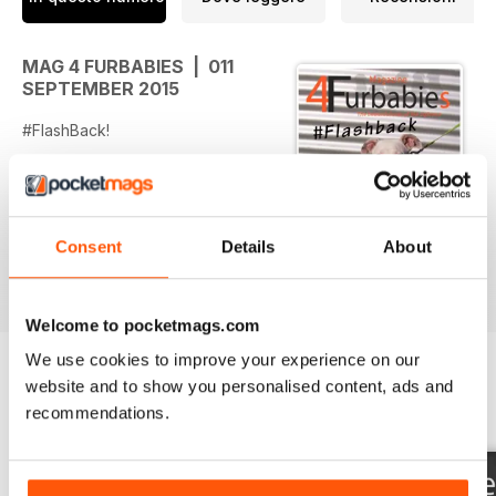
MAG 4 FURBABIES | 011
SEPTEMBER 2015
#FlashBack!
In this issue we rediscover some
of my favourite stories!
Consent
Details
About
Enjoy, Editor
Welcome to pocketmags.com
We use cookies to improve your experience on our
website and to show you personalised content, ads and
EDIZIONI INDIETRO
recommendations.
Visualizza tutti