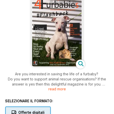
Are you interested in saving the life of a furbaby?
Do you want to support animal rescue organisations? If the
answer is yes then this delightful magazine is for you.
read more
Each issue is packed full of:
• Inspirational stories about the journeys of rescued animals
SELEZIONARE IL FORMATO:
and the people involved
• How to care for your pets
Offerte digitali